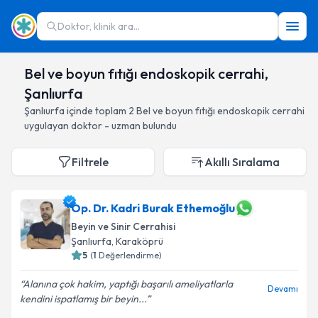
Doktor, klinik ara...
Bel ve boyun fıtığı endoskopik cerrahi,
Şanlıurfa
Şanlıurfa
içinde toplam
2
Bel ve boyun fıtığı endoskopik cerrahi
uygulayan doktor - uzman bulundu
Filtrele
Akıllı Sıralama
Op. Dr. Kadri Burak Ethemoğlu
Beyin ve Sinir Cerrahisi
Şanlıurfa
, Karaköprü
5
(
1
Değerlendirme)
Alanına çok hakim, yaptığı başarılı ameliyatlarla
Devamı
kendini ispatlamış bir beyin...