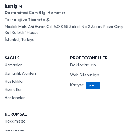
İLETİŞİM
Doktorsitesi Com Bilgi Hizmetleri
Teknoloji ve Ticaret A.Ş.
Maslak Mah. Ahi Evran Cd. A.O.S 55 Sokak No:2 Aksoy Plaza Giriş
Kat Kolektif House
İstanbul, Türkiye
SAĞLIK
PROFESYONELLER
Uzmanlar
Doktorlar İçin
Uzmanlık Alanları
Web Siteniz İçin
Hastalıklar
Kariyer
İşe Alım
Hizmetler
Hastaneler
KURUMSAL
Hakkımızda