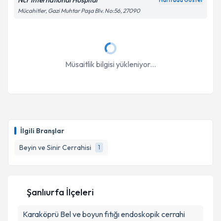
Ncr İnternational Hospital
Haritada Göster
Takvim Talebini Gönder
Mücahitler, Gazi Muhtar Paşa Blv. No:56, 27090
Müsaitlik bilgisi yükleniyor...
İlgili Branşlar
Beyin ve Sinir Cerrahisi
1
Şanlıurfa İlçeleri
Karaköprü
Bel ve boyun fıtığı endoskopik cerrahi