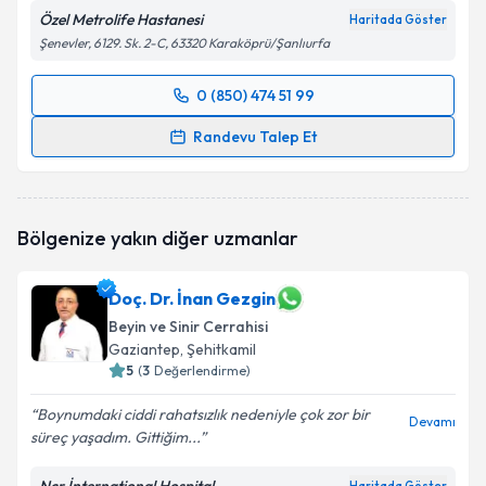
Özel Metrolife Hastanesi
Haritada Göster
Şenevler, 6129. Sk. 2-C, 63320 Karaköprü/Şanlıurfa
0 (850) 474 51 99
Randevu Takvimi Talebi
Randevu Talep Et
Op. Dr. Kadri Burak Ethemoğlu
için randevu takvimi
talebi oluşturun. Size bu uzmandan randevu almanız
için bir takvim hazırlandığında e-posta ile
Bölgenize yakın diğer uzmanlar
bilgilendireceğiz.
E-posta Adresiniz
Doç. Dr. İnan Gezgin
Beyin ve Sinir Cerrahisi
Gaziantep
, Şehitkamil
5
(
3
Değerlendirme)
Kişisel verilerimin işlenmesine ilişkin
Aydınlatma
Boynumdaki ciddi rahatsızlık nedeniyle çok zor bir
Metni
'ni okudum ve kişisel verilerimin belirtilen
Devamı
süreç yaşadım. Gittiğim...
kapsamda işlenmesini kabul ediyorum.