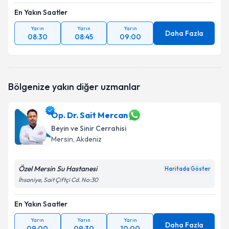
En Yakın Saatler
Yarın
Yarın
Yarın
Daha Fazla
08:30
08:45
09:00
Bölgenize yakın diğer uzmanlar
Op. Dr. Sait Mercan
Beyin ve Sinir Cerrahisi
Mersin
, Akdeniz
Özel Mersin Su Hastanesi
Haritada Göster
İhsaniye, Sait Çiftçi Cd. No:30
En Yakın Saatler
Yarın
Yarın
Yarın
Daha Fazla
09:00
09:30
10:00