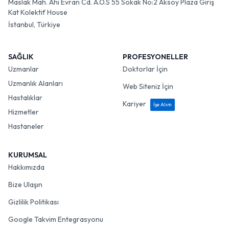
Maslak Mah. Ahi Evran Cd. A.O.S 55 Sokak No:2 Aksoy Plaza Giriş
Kat Kolektif House
İstanbul, Türkiye
SAĞLIK
PROFESYONELLER
Uzmanlar
Doktorlar İçin
Uzmanlık Alanları
Web Siteniz İçin
Hastalıklar
Kariyer
İşe Alım
Hizmetler
Hastaneler
KURUMSAL
Hakkımızda
Bize Ulaşın
Gizlilik Politikası
Google Takvim Entegrasyonu