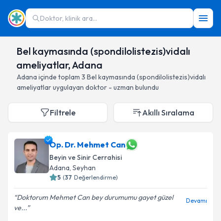
Doktor, klinik ara...
Bel kaymasında (spondilolistezis)vidalı
ameliyatlar, Adana
Adana
içinde toplam
3
Bel kaymasında (spondilolistezis)vidalı
ameliyatlar
uygulayan doktor - uzman bulundu
Filtrele
Akıllı Sıralama
Op. Dr. Mehmet Can
Beyin ve Sinir Cerrahisi
Adana
, Seyhan
5
(
37
Değerlendirme)
Doktorum Mehmet Can bey durumumu gayet güzel
Devamı
ve...