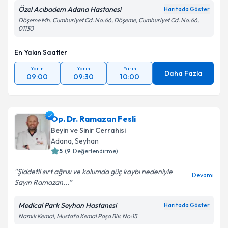
Özel Acıbadem Adana Hastanesi
Haritada Göster
Döşeme Mh. Cumhuriyet Cd. No:66, Döşeme, Cumhuriyet Cd. No:66,
01130
En Yakın Saatler
Yarın
Yarın
Yarın
Daha Fazla
09:00
09:30
10:00
Op. Dr. Ramazan Fesli
Beyin ve Sinir Cerrahisi
Adana
, Seyhan
5
(
9
Değerlendirme)
Şiddetli sırt ağrısı ve kolumda güç kaybı nedeniyle
Devamı
Sayın Ramazan...
Medical Park Seyhan Hastanesi
Haritada Göster
Namık Kemal, Mustafa Kemal Paşa Blv. No:15