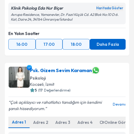
Klinik Psikolog Eda Nur Biçer
Haritada Göster
Avrupa Residence, Yamanevler, Dr. Fazıl Küçük Cd. A2 Blok No:10 D:6.
Kat, Daire 24, 34764 Ümraniye/İstanbul
En Yakın Saatler
16:00
17:00
18:00
Daha Fazla
Psk. Gizem Sevim Karaman
Psikoloji
Kocaeli
, İzmit
5
(
17
Değerlendirme)
Çok açıklayıcı ve rahatlatıcı tanıdığım için kendimi
Devamı
şanslı hissediyorum.
Adres
1
Adres
2
Adres
3
Adres
4
Online Görüşm