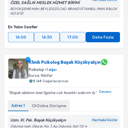
ÖZEL SAĞLIK MESLEK HİZMET BİRİMİ
BÜYÜKŞEHİR MAH. BEYLİDÜZÜ CAD. BRAND İSTANBUL PARK B BLOK
NO:5/1D
En Yakın Saatler
16:00
16:30
17:00
Daha Fazla
Klinik Psikolog Başak Küçükyalçın
Psikoloji
+
1
diğer
Bursa
, Nilüfer
5
(
49
Değerlendirme)
Devamı
Başak ablanın özel ilgisine cok tesekkr ederım ily
Adres
1
Online Görüşme
Uzm. Kl. Psk. Başak Küçükyalçın
Haritada Göster
Odunluk mah. Oba sk. No: 7, Açı Odunluk, Kat: 1 D: 4