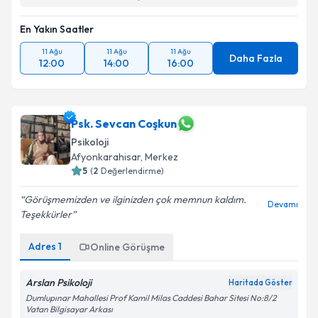
En Yakın Saatler
11 Ağu
11 Ağu
11 Ağu
Daha Fazla
12:00
14:00
16:00
Psk. Sevcan Coşkun
Psikoloji
Afyonkarahisar
, Merkez
5
(
2
Değerlendirme)
Görüşmemizden ve ilginizden çok memnun kaldım.
Devamı
Teşekkürler
Adres
1
Online Görüşme
Arslan Psikoloji
Haritada Göster
Dumlupınar Mahallesi Prof Kamil Milas Caddesi Bahar Sitesi No:8/2
Vatan Bilgisayar Arkası