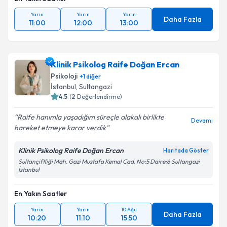
Yarın
Yarın
Yarın
Daha Fazla
11:00
12:00
13:00
Klinik Psikolog Raife Doğan Ercan
Psikoloji
+
1
diğer
İstanbul
, Sultangazi
4.5
(
2
Değerlendirme)
Raife hanımla yaşadığım süreçle alakalı birlikte
Devamı
hareket etmeye karar verdik
Klinik Psikolog Raife Doğan Ercan
Haritada Göster
Sultançiftliği Mah. Gazi Mustafa Kemal Cad. No:5 Daire:6 Sultangazi
İstanbul
En Yakın Saatler
Yarın
Yarın
10 Ağu
Daha Fazla
10:20
11:10
15:50