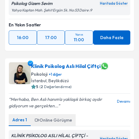
Psikolog Gizem Sevim
Haritada Göster
Yahya Kaptan Mah. Şehit Ergün Sk. No:53 Daire :9
En Yakın Saatler
Yarın
16:00
17:00
Daha Fazla
11:00
Klinik Psikolog Aslı Hilal Çiftçi
Psikoloji
+
1
diğer
İstanbul
, Beylikdüzü
5
(
2
Değerlendirme)
Merhaba, Ben Aslı hanım'a yaklaşık birkaç aydır
Devamı
gidiyorum ve gerçekten...
Adres
1
Online Görüşme
KLİNİK PSİKOLOG ASLI HİLAL ÇİFTÇİ -
Haritada Göster