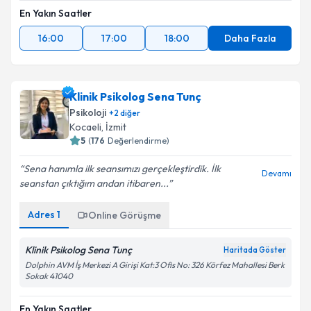
En Yakın Saatler
16:00
17:00
18:00
Daha Fazla
Klinik Psikolog Sena Tunç
Psikoloji
+
2
diğer
Kocaeli
, İzmit
5
(
176
Değerlendirme)
Sena hanımla ilk seansımızı gerçekleştirdik. İlk
Devamı
seanstan çıktığım andan itibaren...
Adres
1
Online Görüşme
Klinik Psikolog Sena Tunç
Haritada Göster
Dolphin AVM İş Merkezi A Girişi Kat:3 Ofis No: 326 Körfez Mahallesi Berk
Sokak 41040
En Yakın Saatler