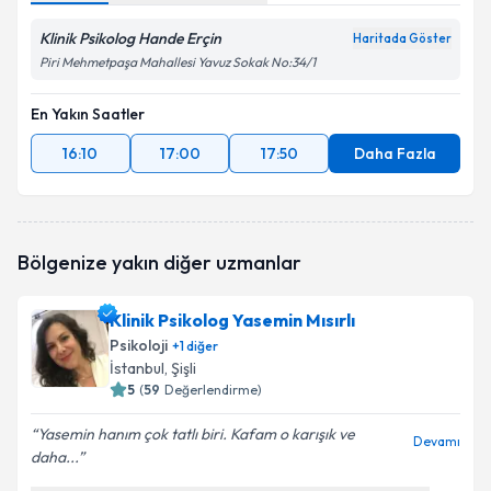
Klinik Psikolog Hande Erçin
Haritada Göster
Piri Mehmetpaşa Mahallesi Yavuz Sokak No:34/1
En Yakın Saatler
16:10
17:00
17:50
Daha Fazla
Bölgenize yakın diğer uzmanlar
Klinik Psikolog Yasemin Mısırlı
Psikoloji
+
1
diğer
İstanbul
, Şişli
5
(
59
Değerlendirme)
Yasemin hanım çok tatlı biri. Kafam o karışık ve
Devamı
daha...