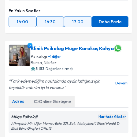
En Yakın Saatler
16:00
16:30
17:00
Daha Fazla
Klinik Psikolog Müge Karakaş Kahya
Psikoloji
+
1
diğer
Bursa
, Nilüfer
5
(
53
Değerlendirme)
Fark edemediğim noktalarda aydınlattığınız için
Devamı
teşekkür ederim iyi ki varsınız
Adres
1
Online Görüşme
Müge Psikoloji
Haritada Göster
Altınşehir Mh. Uğur Mumcu Bulv. 321. Sok. Atalaykent 1 Sitesi No:66 D
Blok Büro Girişleri Ofis:18