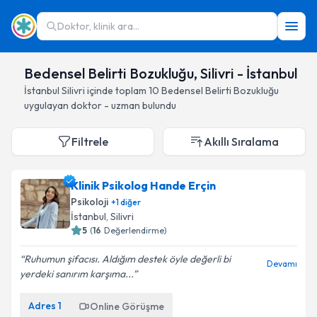
Doktor, klinik ara...
Bedensel Belirti Bozukluğu, Silivri - İstanbul
İstanbul
Silivri
içinde toplam
10
Bedensel Belirti Bozukluğu
uygulayan doktor - uzman bulundu
Filtrele
Akıllı Sıralama
Klinik Psikolog Hande Erçin
Psikoloji
+
1
diğer
İstanbul
, Silivri
5
(
16
Değerlendirme)
Ruhumun şifacısı. Aldığım destek öyle değerli bi
Devamı
yerdeki sanırım karşıma...
Adres
1
Online Görüşme