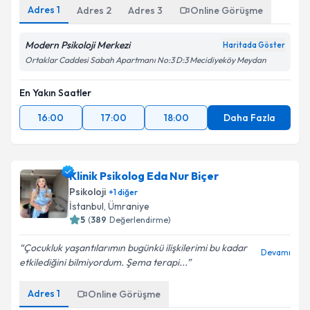
Adres
1
Adres
2
Adres
3
Online Görüşme
Modern Psikoloji Merkezi
Haritada Göster
Ortaklar Caddesi Sabah Apartmanı No:3 D:3 Mecidiyeköy Meydan
En Yakın Saatler
16:00
17:00
18:00
Daha Fazla
Klinik Psikolog Eda Nur Biçer
Psikoloji
+
1
diğer
İstanbul
, Ümraniye
5
(
389
Değerlendirme)
Çocukluk yaşantılarımın bugünkü ilişkilerimi bu kadar
Devamı
etkilediğini bilmiyordum. Şema terapi...
Adres
1
Online Görüşme