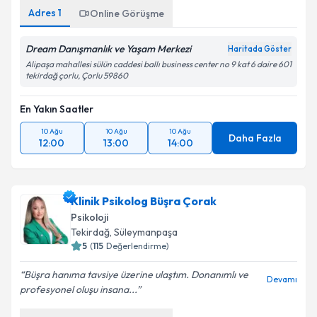
Adres
1
Online Görüşme
Dream Danışmanlık ve Yaşam Merkezi
Haritada Göster
Alipaşa mahallesi sülün caddesi ballı business center no 9 kat 6 daire 601
tekirdağ çorlu, Çorlu 59860
En Yakın Saatler
10 Ağu
10 Ağu
10 Ağu
Daha Fazla
12:00
13:00
14:00
Klinik Psikolog Büşra Çorak
Psikoloji
Tekirdağ
, Süleymanpaşa
5
(
115
Değerlendirme)
Büşra hanıma tavsiye üzerine ulaştım. Donanımlı ve
Devamı
profesyonel oluşu insana...