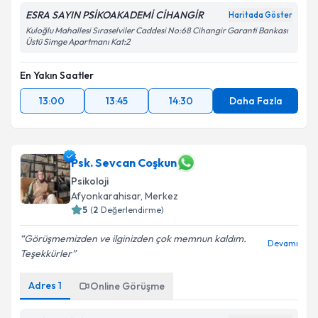
ESRA SAYIN PSİKOAKADEMİ CİHANGİR
Haritada Göster
Kuloğlu Mahallesi Sıraselviler Caddesi No:68 Cihangir Garanti Bankası
Üstü Simge Apartmanı Kat:2
En Yakın Saatler
13:00
13:45
14:30
Daha Fazla
Psk. Sevcan Coşkun
Psikoloji
Afyonkarahisar
, Merkez
5
(
2
Değerlendirme)
Görüşmemizden ve ilginizden çok memnun kaldım.
Devamı
Teşekkürler
Adres
1
Online Görüşme