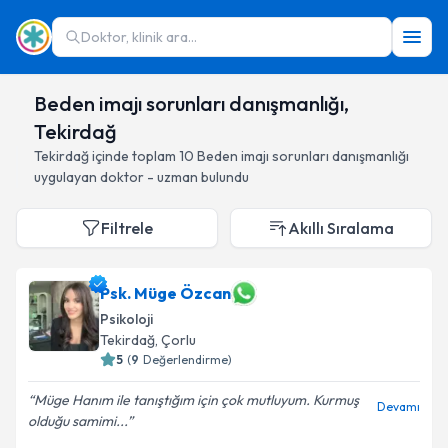
Doktor, klinik ara...
Beden imajı sorunları danışmanlığı,
Tekirdağ
Tekirdağ
içinde toplam
10
Beden imajı sorunları danışmanlığı
uygulayan doktor - uzman bulundu
Filtrele
Akıllı Sıralama
Psk. Müge Özcan
Psikoloji
Tekirdağ
, Çorlu
5
(
9
Değerlendirme)
Müge Hanım ile tanıştığım için çok mutluyum. Kurmuş
Devamı
olduğu samimi...