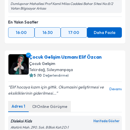
Dumlupınar Mahallesi Prof Kamil Milas Caddesi Bahar Sitesi No:8/2
Vatan Bilgisayar Arkası
En Yakın Saatler
16:00
16:30
17:00
Daha Fazla
Çocuk Gelişim Uzmanı Elif Özcan
Çocuk Gelişim
Tekirdağ
, Süleymanpaşa
5
(
10
Değerlendirme)
Elif hocaya kızım için gittik. Okumasini geliştirmesi ve
Devamı
eksikliklerinin giderilmesi...
Adres
1
Online Görüşme
Disleksi Kids
Haritada Göster
Atatürk Mah. 290. Sok. B Blok Kat:2 D:1