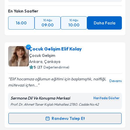
En Yakın Saatler
10 Ağu
10 Ağu
16:00
Daha Fazla
09:00
10:00
Çocuk Gelişim Elif Kolay
Çocuk Gelişim
Ankara
, Çankaya
5
(
27
Değerlendirme)
Elif hocamıza oğlumun eğitimi için başlamıştık, naifliği,
Devamı
mütevazi içten...
Sermone Dil Ve Konuşma Merkezi
Haritada Göster
Prof. Dr. Ahmet Taner Kışlalı Mahallesi 2780. Cadde No:42
Randevu Talep Et
Randevu Takvimi Talebi