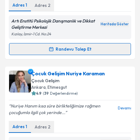
Adres
1
Adres
2
Kişisel verilerimin işlenmesine ilişkin
Aydınlatma
Metni
'ni okudum ve kişisel verilerimin belirtilen
kapsamda işlenmesini kabul ediyorum.
Artı Enstitü Psikolojik Danışmanlık ve Dikkat
Haritada Göster
Geliştirme Merkezi
Kızılay, İzmir-1 Cd. No:24
Takvim Talebini Gönder
Randevu Talep Et
Randevu Takvimi Talebi
Çocuk Gelişim Feride Alaca Kaymaz
için randevu
Çocuk Gelişim Nuriye Karaman
takvimi talebi oluşturun. Size bu uzmandan randevu
Çocuk Gelişim
almanız için bir takvim hazırlandığında e-posta ile
Ankara
, Etimesgut
bilgilendireceğiz.
4.9
(
39
Değerlendirme)
E-posta Adresiniz
Nuriye Hanım kısa süre birlikteliğimize rağmen
Devamı
çocuğumla ilgili çok yerinde...
Adres
1
Adres
2
Kişisel verilerimin işlenmesine ilişkin
Aydınlatma