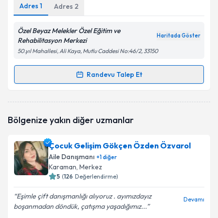
Adres
1
Adres
2
Özel Beyaz Melekler Özel Eğitim ve
Haritada Göster
Rehabilitasyon Merkezi
50.yıl Mahallesi, Ali Kaya, Mutlu Caddesi No:46/2, 33150
Randevu Talep Et
Randevu Takvimi Talebi
Çocuk Gelişim Simge Çelik Korkmaz
için randevu
Bölgenize yakın diğer uzmanlar
takvimi talebi oluşturun. Size bu uzmandan randevu
almanız için bir takvim hazırlandığında e-posta ile
bilgilendireceğiz.
Çocuk Gelişim Gökçen Özden Özvarol
Aile Danışmanı
+
1
diğer
E-posta Adresiniz
Karaman
, Merkez
5
(
126
Değerlendirme)
Eşimle çift danışmanlığı alıyoruz . ayımızdayız
Devamı
boşanmadan döndük, çatışma yaşadığımız...
Kişisel verilerimin işlenmesine ilişkin
Aydınlatma