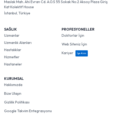
Maslak Mah. Ahi Evran Cd. A.O.S 55 Sokak No:2 Aksoy Plaza Giriş
Kat Kolektif House
İstanbul, Türkiye
SAĞLIK
PROFESYONELLER
Uzmanlar
Doktorlar İçin
Uzmanlık Alanları
Web Siteniz İçin
Hastalıklar
Kariyer
İşe Alım
Hizmetler
Hastaneler
KURUMSAL
Hakkımızda
Bize Ulaşın
Gizlilik Politikası
Google Takvim Entegrasyonu