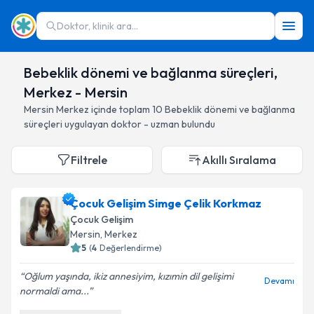
Doktor, klinik ara...
Bebeklik dönemi ve bağlanma süreçleri,
Merkez - Mersin
Mersin
Merkez
içinde toplam
10
Bebeklik dönemi ve bağlanma
süreçleri
uygulayan doktor - uzman bulundu
Filtrele
Akıllı Sıralama
Çocuk Gelişim Simge Çelik Korkmaz
Çocuk Gelişim
Mersin
, Merkez
5
(
4
Değerlendirme)
Oğlum yaşında, ikiz annesiyim, kızımin dil gelişimi
Devamı
normaldi ama...