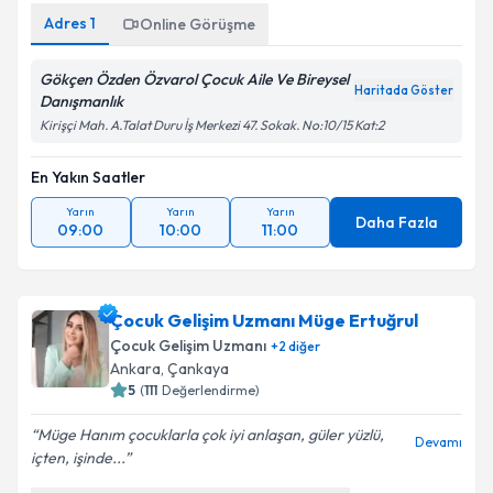
Metni
'ni okudum ve kişisel verilerimin belirtilen
kapsamda işlenmesini kabul ediyorum.
Adres
1
Online Görüşme
Gökçen Özden Özvarol Çocuk Aile Ve Bireysel
Takvim Talebini Gönder
Haritada Göster
Danışmanlık
Kirişçi Mah. A.Talat Duru İş Merkezi 47. Sokak. No:10/15 Kat:2
En Yakın Saatler
Yarın
Yarın
Yarın
Daha Fazla
09:00
10:00
11:00
Çocuk Gelişim Uzmanı Müge Ertuğrul
Çocuk Gelişim Uzmanı
+
2
diğer
Ankara
, Çankaya
5
(
111
Değerlendirme)
Müge Hanım çocuklarla çok iyi anlaşan, güler yüzlü,
Devamı
içten, işinde...