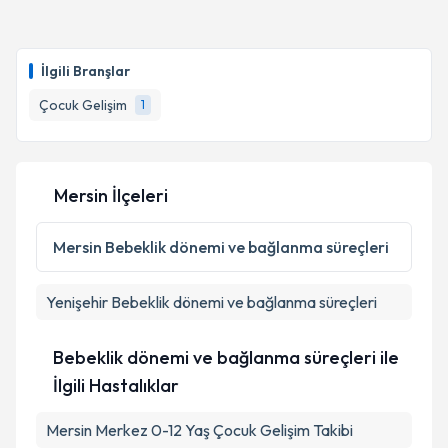
Takvim Talebini Gönder
Çocuk Gelişim Uzmanı İlknur Beyaz
için randevu
takvimi talebi oluşturun. Size bu uzmandan randevu
İlgili Branşlar
almanız için bir takvim hazırlandığında e-posta ile
bilgilendireceğiz.
Çocuk Gelişim
1
E-posta Adresiniz
Mersin İlçeleri
Kişisel verilerimin işlenmesine ilişkin
Aydınlatma
Mersin
Bebeklik dönemi ve bağlanma süreçleri
Metni
'ni okudum ve kişisel verilerimin belirtilen
kapsamda işlenmesini kabul ediyorum.
Yenişehir
Bebeklik dönemi ve bağlanma süreçleri
Takvim Talebini Gönder
Bebeklik dönemi ve bağlanma süreçleri ile
İlgili Hastalıklar
Mersin Merkez 0-12 Yaş Çocuk Gelişim Takibi