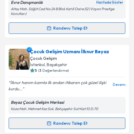
Metni
'ni okudum ve kişisel verilerimin belirtilen
Evre Danışmanlık
Haritada Göster
kapsamda işlenmesini kabul ediyorum.
Altay Mah. Söğüt Cad No:24 B Blok Kat:8 Daire:52 (Vizyon Prestige
Konutları)
Takvim Talebini Gönder
Randevu Talep Et
Randevu Takvimi Talebi
Çocuk Gelişim Nuriye Karaman
için randevu
Çocuk Gelişim Uzmanı İlknur Beyaz
takvimi talebi oluşturun. Size bu uzmandan randevu
Çocuk Gelişim
almanız için bir takvim hazırlandığında e-posta ile
İstanbul
, Başakşehir
bilgilendireceğiz.
5
(
3
Değerlendirme)
E-posta Adresiniz
İlknur hanım kızımla ilk andan itibaren çok güzel ilişki
Devamı
kurdu...
Beyaz Çocuk Gelişim Merkezi
Koza Mah. Mehmet Kaz Sok. Bahçeşehir Suit Kat:10 D:70
Kişisel verilerimin işlenmesine ilişkin
Aydınlatma
Metni
'ni okudum ve kişisel verilerimin belirtilen
kapsamda işlenmesini kabul ediyorum.
Randevu Talep Et
Randevu Takvimi Talebi