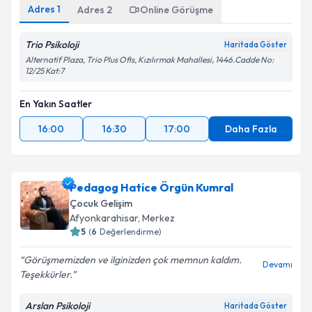
Adres
1
Adres
2
Online Görüşme
Trio Psikoloji
Haritada Göster
Alternatif Plaza, Trio Plus Ofis, Kızılırmak Mahallesi, 1446.Cadde No:
12/25 Kat:7
En Yakın Saatler
16:00
16:30
17:00
Daha Fazla
Pedagog Hatice Örgün Kumral
Çocuk Gelişim
Afyonkarahisar
, Merkez
5
(
6
Değerlendirme)
Görüşmemizden ve ilginizden çok memnun kaldım.
Devamı
Teşekkürler.
Arslan Psikoloji
Haritada Göster