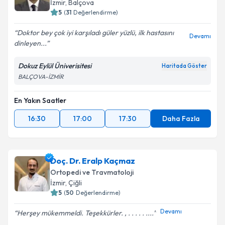
E-posta Adresiniz
İzmir
, Balçova
5
(
31
Değerlendirme)
Doktor bey çok iyi karşıladı güler yüzlü, ilk hastasını
Devamı
dinleyen...
Kişisel verilerimin işlenmesine ilişkin
Aydınlatma
Metni
'ni okudum ve kişisel verilerimin belirtilen
Dokuz Eylül Üniverisitesi
Haritada Göster
kapsamda işlenmesini kabul ediyorum.
BALÇOVA-İZMİR
En Yakın Saatler
Takvim Talebini Gönder
16:30
17:00
17:30
Daha Fazla
Doç. Dr. Eralp Kaçmaz
Ortopedi ve Travmatoloji
İzmir
, Çiğli
5
(
50
Değerlendirme)
Devamı
Herşey mükemmeldi. Teşekkürler. , . . . . . ....