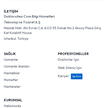
İLETİŞİM
Doktorsitesi Com Bilgi Hizmetleri
Teknoloji ve Ticaret A.Ş.
Maslak Mah. Ahi Evran Cd. A.O.S 55 Sokak No:2 Aksoy Plaza Giriş
Kat Kolektif House
İstanbul, Türkiye
SAĞLIK
PROFESYONELLER
Uzmanlar
Doktorlar İçin
Uzmanlık Alanları
Web Siteniz İçin
Hastalıklar
Kariyer
İşe Alım
Hizmetler
Hastaneler
KURUMSAL
Hakkımızda