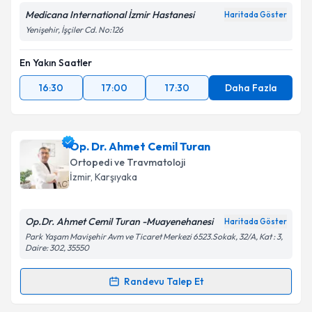
Medicana International İzmir Hastanesi
Haritada Göster
Yenişehir, İşçiler Cd. No:126
En Yakın Saatler
16:30
17:00
17:30
Daha Fazla
Op. Dr. Ahmet Cemil Turan
Ortopedi ve Travmatoloji
İzmir
, Karşıyaka
Op.Dr. Ahmet Cemil Turan -Muayenehanesi
Haritada Göster
Park Yaşam Mavişehir Avm ve Ticaret Merkezi 6523.Sokak, 32/A, Kat : 3,
Daire: 302, 35550
Randevu Talep Et
Randevu Takvimi Talebi