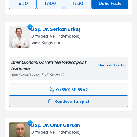
16:30
17:00
17:30
Daha Fazla
Doç. Dr. Serkan Erkuş
Ortopedi ve Travmatoloji
İzmir
, Karşıyaka
İzmir Ekonomi Üniversitesi Medicalpoint
Haritada Göster
Hastanesi
Yeni Girne Bulvarı, 1825. Sk. No:12
0 (850) 811 55 42
Randevu Takvimi Talebi
Randevu Talep Et
Doç. Dr. Serkan Erkuş
için randevu takvimi talebi
oluşturun. Size bu uzmandan randevu almanız için bir
Doç. Dr. Onur Gürsan
takvim hazırlandığında e-posta ile bilgilendireceğiz.
Ortopedi ve Travmatoloji