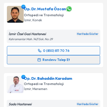
Op. Dr. Ahmet Cemil Turan
için randevu takvimi
Op. Dr. Mustafa Özcan
talebi oluşturun. Size bu uzmandan randevu almanız
Ortopedi ve Travmatoloji
için bir takvim hazırlandığında e-posta ile
İzmir
, Konak
bilgilendireceğiz.
E-posta Adresiniz
İzmir Özel Gazi Hastanesi
Haritada Göster
Kahramanlar Mah. 1421 Sok. No: 29
0 (850) 811 70 76
Randevu Takvimi Talebi
Kişisel verilerimin işlenmesine ilişkin
Aydınlatma
Randevu Talep Et
Metni
'ni okudum ve kişisel verilerimin belirtilen
kapsamda işlenmesini kabul ediyorum.
Op. Dr. Mustafa Özcan
için randevu takvimi talebi
oluşturun. Size bu uzmandan randevu almanız için bir
Op. Dr. Bahaddin Karadam
takvim hazırlandığında e-posta ile bilgilendireceğiz.
Takvim Talebini Gönder
Ortopedi ve Travmatoloji
E-posta Adresiniz
İzmir
, Menemen
Sada Hastanesi
Haritada Göster