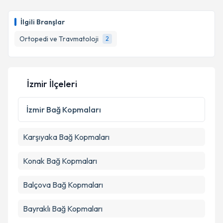
Op. Dr. Yavuz Ünlü
için randevu takvimi talebi
oluşturun. Size bu uzmandan randevu almanız için bir
İlgili Branşlar
takvim hazırlandığında e-posta ile bilgilendireceğiz.
Ortopedi ve Travmatoloji
2
E-posta Adresiniz
İzmir İlçeleri
Kişisel verilerimin işlenmesine ilişkin
Aydınlatma
Metni
'ni okudum ve kişisel verilerimin belirtilen
İzmir
Bağ Kopmaları
kapsamda işlenmesini kabul ediyorum.
Karşıyaka
Bağ Kopmaları
Takvim Talebini Gönder
Konak
Bağ Kopmaları
Balçova
Bağ Kopmaları
Bayraklı
Bağ Kopmaları