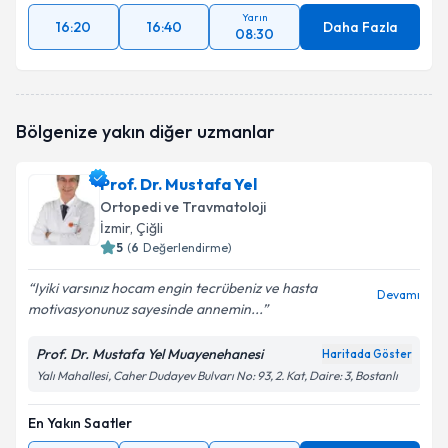
Yarın
16:20
16:40
Daha Fazla
08:30
Bölgenize yakın diğer uzmanlar
Prof. Dr. Mustafa Yel
Ortopedi ve Travmatoloji
İzmir
, Çiğli
5
(
6
Değerlendirme)
Iyiki varsınız hocam engin tecrübeniz ve hasta
Devamı
motivasyonunuz sayesinde annemin...
Prof. Dr. Mustafa Yel Muayenehanesi
Haritada Göster
Yalı Mahallesi, Caher Dudayev Bulvarı No: 93, 2. Kat, Daire: 3, Bostanlı
En Yakın Saatler