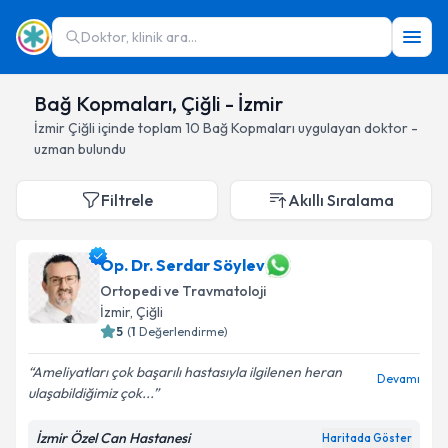
Doktor, klinik ara...
Bağ Kopmaları, Çiğli - İzmir
İzmir
Çiğli
içinde toplam
10
Bağ Kopmaları
uygulayan doktor -
uzman bulundu
Filtrele
Akıllı Sıralama
Op. Dr. Serdar Söylev
Ortopedi ve Travmatoloji
İzmir
, Çiğli
5
(
1
Değerlendirme)
Ameliyatları çok başarılı hastasıyla ilgilenen heran
Devamı
ulaşabildiğimiz çok...
İzmir Özel Can Hastanesi
Haritada Göster