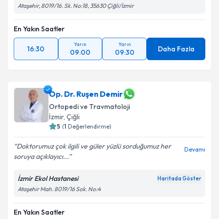
Ataşehir, 8019/16. Sk. No:18, 35630 Çiğli/İzmir
En Yakın Saatler
Yarın
Yarın
16:30
Daha Fazla
09:00
09:30
Op. Dr. Ruşen Demir
Ortopedi ve Travmatoloji
İzmir
, Çiğli
5
(
1
Değerlendirme)
Doktorumuz çok ilgili ve güler yüzlü sorduğumuz her
Devamı
soruya açıklayıcı...
İzmir Ekol Hastanesi
Haritada Göster
Ataşehir Mah. 8019/16 Sok. No:4
En Yakın Saatler