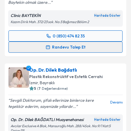
Baytekin olmak üzere...
Clinic BAYTEKİN
Haritada Göster
Kazım Dirik Mah. 372/23 sok. No:3 Bağımsız Bölüm 2
0 (850) 474 82 35
Randevu Takvimi Talebi
Randevu Talep Et
Op. Dr. Çağhan Baytekin
için randevu takvimi talebi
oluşturun. Size bu uzmandan randevu almanız için bir
Op. Dr. Dilek Bağdatlı
takvim hazırlandığında e-posta ile bilgilendireceğiz.
Plastik Rekonstrüktif ve Estetik Cerrahi
E-posta Adresiniz
İzmir
, Bayraklı
5
(
7
Değerlendirme)
Sevgili Doktorum, şifalı ellerinize binlerce kere
Devamı
teşekkür ederim, sayenizde yıllardır...
Kişisel verilerimin işlenmesine ilişkin
Aydınlatma
Metni
'ni okudum ve kişisel verilerimin belirtilen
Op. Dr. Dilek BAĞDATLI Muayenehanesi
Haritada Göster
kapsamda işlenmesini kabul ediyorum.
Avcılar Exclusive A Blok, Mansuroğlu Mah. 288/4Sok. No:9/1 Kat:5
Daire:115