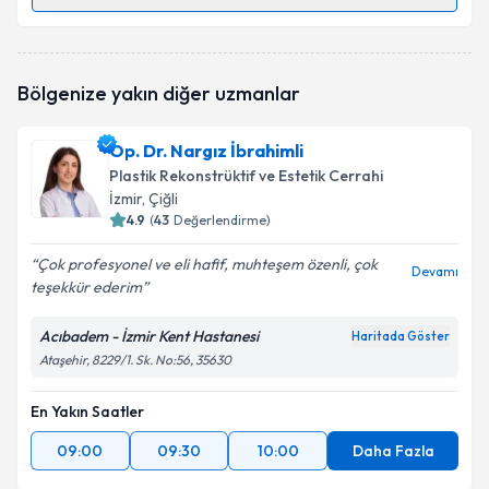
Randevu Takvimi Talebi
Op. Dr. Süleyman Çakmak
için randevu takvimi
Bölgenize yakın diğer uzmanlar
talebi oluşturun. Size bu uzmandan randevu almanız
için bir takvim hazırlandığında e-posta ile
bilgilendireceğiz.
Op. Dr. Nargız İbrahimli
Plastik Rekonstrüktif ve Estetik Cerrahi
E-posta Adresiniz
İzmir
, Çiğli
4.9
(
43
Değerlendirme)
Çok profesyonel ve eli hafif, muhteşem özenli, çok
Devamı
teşekkür ederim
Kişisel verilerimin işlenmesine ilişkin
Aydınlatma
Metni
'ni okudum ve kişisel verilerimin belirtilen
kapsamda işlenmesini kabul ediyorum.
Acıbadem - İzmir Kent Hastanesi
Haritada Göster
Ataşehir, 8229/1. Sk. No:56, 35630
Takvim Talebini Gönder
En Yakın Saatler
09:00
09:30
10:00
Daha Fazla