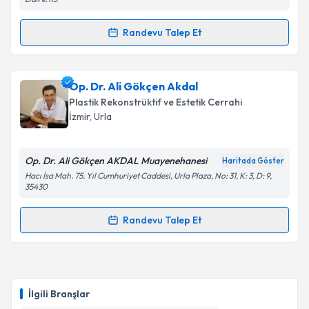
Takvim Talebini Gönder
Randevu Talep Et
Randevu Takvimi Talebi
Op. Dr. Dilek Bağdatlı
için randevu takvimi talebi
Op. Dr. Ali Gökçen Akdal
oluşturun. Size bu uzmandan randevu almanız için bir
Plastik Rekonstrüktif ve Estetik Cerrahi
takvim hazırlandığında e-posta ile bilgilendireceğiz.
İzmir
, Urla
E-posta Adresiniz
Op. Dr. Ali Gökçen AKDAL Muayenehanesi
Haritada Göster
Hacı İsa Mah. 75. Yıl Cumhuriyet Caddesi, Urla Plaza, No: 31, K: 3, D: 9,
35430
Kişisel verilerimin işlenmesine ilişkin
Aydınlatma
Randevu Talep Et
Metni
'ni okudum ve kişisel verilerimin belirtilen
Randevu Takvimi Talebi
kapsamda işlenmesini kabul ediyorum.
Op. Dr. Ali Gökçen Akdal
için randevu takvimi talebi
Takvim Talebini Gönder
oluşturun. Size bu uzmandan randevu almanız için bir
İlgili Branşlar
takvim hazırlandığında e-posta ile bilgilendireceğiz.