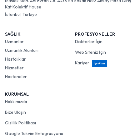
Maslak Mah. Ahi Evran Cd. A.O.S 55 Sokak No:2 Aksoy Plaza Giriş
Kat Kolektif House
İstanbul, Türkiye
SAĞLIK
PROFESYONELLER
Uzmanlar
Doktorlar İçin
Uzmanlık Alanları
Web Siteniz İçin
Hastalıklar
Kariyer
İşe Alım
Hizmetler
Hastaneler
KURUMSAL
Hakkımızda
Bize Ulaşın
Gizlilik Politikası
Google Takvim Entegrasyonu