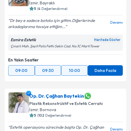
İzmir
, Bayraklı
5
(
4
Değerlendirme)
Dr bey e sadece botoks için gittim.Diğerlerinde
Devamı
arkadaşlarıma tavsiye ettiğim...
Esmira Estetik
Haritada Göster
Çınarlı Mah. Şeyit Polis Fethi Sekin Cad. No:1C MartıTower
En Yakın Saatler
09:00
09:30
10:00
Daha Fazla
Op. Dr. Çağhan Baytekin
Plastik Rekonstrüktif ve Estetik Cerrahi
İzmir
, Bornova
5
(
102
Değerlendirme)
Estetik operasyonu sürecinde başta Op. Dr. Çağhan
Devamı