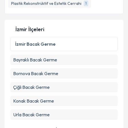
Plastik Rekonstrüktif ve Estetik Cerrahi
1
E-posta Adresiniz
İzmir İlçeleri
Kişisel verilerimin işlenmesine ilişkin
Aydınlatma
Metni
'ni okudum ve kişisel verilerimin belirtilen
İzmir
Bacak Germe
kapsamda işlenmesini kabul ediyorum.
Bayraklı
Bacak Germe
Takvim Talebini Gönder
Bornova
Bacak Germe
Çiğli
Bacak Germe
Konak
Bacak Germe
Urla
Bacak Germe