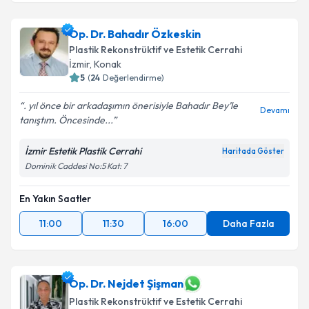
Op. Dr. Bahadır Özkeskin
Plastik Rekonstrüktif ve Estetik Cerrahi
İzmir
, Konak
5
(
24
Değerlendirme)
. yıl önce bir arkadaşımın önerisiyle Bahadır Bey’le
Devamı
tanıştım. Öncesinde...
İzmir Estetik Plastik Cerrahi
Haritada Göster
Dominik Caddesi No:5 Kat: 7
En Yakın Saatler
11:00
11:30
16:00
Daha Fazla
Op. Dr. Nejdet Şişman
Plastik Rekonstrüktif ve Estetik Cerrahi