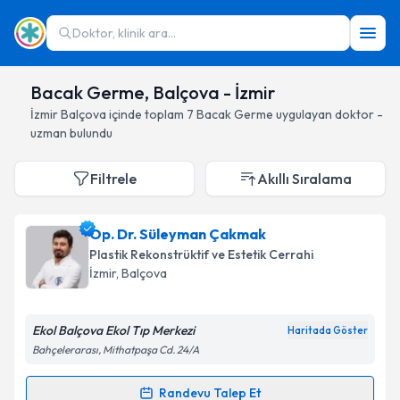
Doktor, klinik ara...
Bacak Germe, Balçova - İzmir
İzmir
Balçova
içinde toplam
7
Bacak Germe
uygulayan doktor -
uzman bulundu
Filtrele
Akıllı Sıralama
Op. Dr. Süleyman Çakmak
Plastik Rekonstrüktif ve Estetik Cerrahi
İzmir
, Balçova
Ekol Balçova Ekol Tıp Merkezi
Haritada Göster
Bahçelerarası, Mithatpaşa Cd. 24/A
Randevu Talep Et