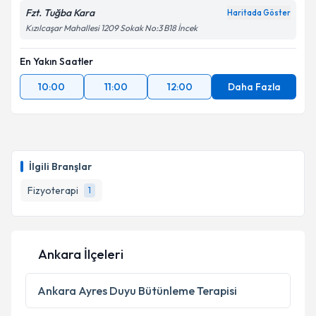
Fzt. Tuğba Kara
Haritada Göster
Kızılcaşar Mahallesi 1209 Sokak No:3 B18 İncek
En Yakın Saatler
10:00
11:00
12:00
Daha Fazla
İlgili Branşlar
Fizyoterapi
1
Ankara İlçeleri
Ankara
Ayres Duyu Bütünleme Terapisi