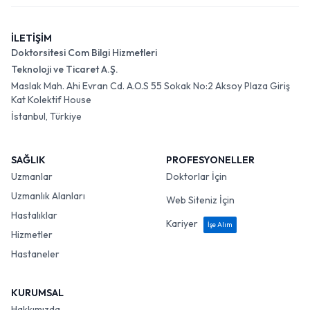
İLETİŞİM
Doktorsitesi Com Bilgi Hizmetleri
Teknoloji ve Ticaret A.Ş.
Maslak Mah. Ahi Evran Cd. A.O.S 55 Sokak No:2 Aksoy Plaza Giriş
Kat Kolektif House
İstanbul, Türkiye
SAĞLIK
PROFESYONELLER
Uzmanlar
Doktorlar İçin
Uzmanlık Alanları
Web Siteniz İçin
Hastalıklar
Kariyer
İşe Alım
Hizmetler
Hastaneler
KURUMSAL
Hakkımızda