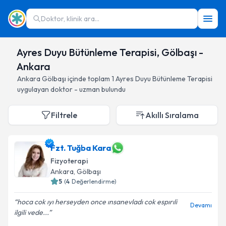
Doktor, klinik ara...
Ayres Duyu Bütünleme Terapisi, Gölbaşı -
Ankara
Ankara
Gölbaşı
içinde toplam
1
Ayres Duyu Bütünleme Terapisi
uygulayan doktor - uzman bulundu
Filtrele
Akıllı Sıralama
Fzt. Tuğba Kara
Fizyoterapi
Ankara
, Gölbaşı
5
(
4
Değerlendirme)
hoca cok ıyı herseyden once ınsanevladı cok espırıli
Devamı
ilgili vede...