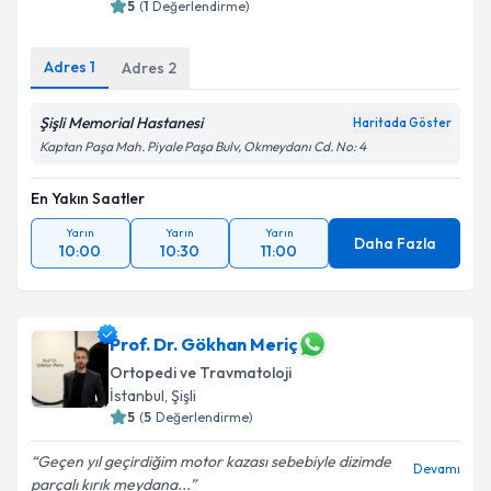
5
(
1
Değerlendirme)
Kişisel verilerimin işlenmesine ilişkin
Aydınlatma
Adres
1
Adres
2
Metni
'ni okudum ve kişisel verilerimin belirtilen
kapsamda işlenmesini kabul ediyorum.
Şişli Memorial Hastanesi
Haritada Göster
Kaptan Paşa Mah. Piyale Paşa Bulv, Okmeydanı Cd. No: 4
Takvim Talebini Gönder
En Yakın Saatler
Yarın
Yarın
Yarın
Daha Fazla
10:00
10:30
11:00
Prof. Dr. Gökhan Meriç
Ortopedi ve Travmatoloji
İstanbul
, Şişli
5
(
5
Değerlendirme)
Geçen yıl geçirdiğim motor kazası sebebiyle dizimde
Devamı
parçalı kırık meydana...