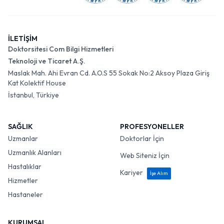
İLETİŞİM
Doktorsitesi Com Bilgi Hizmetleri
Teknoloji ve Ticaret A.Ş.
Maslak Mah. Ahi Evran Cd. A.O.S 55 Sokak No:2 Aksoy Plaza Giriş
Kat Kolektif House
İstanbul, Türkiye
SAĞLIK
PROFESYONELLER
Uzmanlar
Doktorlar İçin
Uzmanlık Alanları
Web Siteniz İçin
Hastalıklar
Kariyer
İşe Alım
Hizmetler
Hastaneler
KURUMSAL