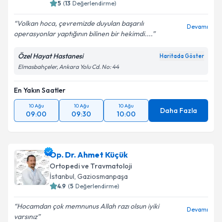
5
(
13
Değerlendirme)
Volkan hoca, çevremizde duyulan başarılı
Devamı
operasyonlar yaptığının bilinen bir hekimdi....
Özel Hayat Hastanesi
Haritada Göster
Elmasbahçeler, Ankara Yolu Cd. No: 44
En Yakın Saatler
10 Ağu
10 Ağu
10 Ağu
Daha Fazla
09:00
09:30
10:00
Op. Dr. Ahmet Küçük
Ortopedi ve Travmatoloji
İstanbul
, Gaziosmanpaşa
4.9
(
5
Değerlendirme)
Hocamdan çok memnunus Allah razı olsun iyiki
Devamı
varsınız