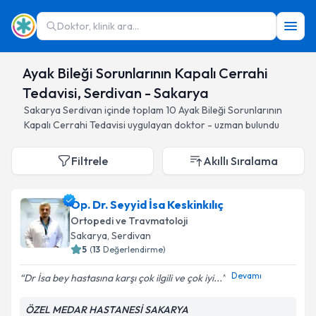
Doktor, klinik ara...
Ayak Bileği Sorunlarının Kapalı Cerrahi
Tedavisi, Serdivan - Sakarya
Sakarya
Serdivan
içinde toplam
10
Ayak Bileği Sorunlarının
Kapalı Cerrahi Tedavisi
uygulayan doktor - uzman bulundu
Filtrele
Akıllı Sıralama
Op. Dr. Seyyid İsa Keskinkılıç
Ortopedi ve Travmatoloji
Sakarya
, Serdivan
5
(
13
Değerlendirme)
Devamı
Dr İsa bey hastasına karşı çok ilgili ve çok iyi...
ÖZEL MEDAR HASTANESİ SAKARYA