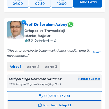
Daha Fazla
09:00
09:30
10:00
Prof. Dr. İbrahim Azboy
Ortopedi ve Travmatoloji
İstanbul
, Bağcılar
5
(
4
Değerlendirme)
Hocamızı tavsiye ile buldum çok doktor gezdim ama ilk
Devamı
muayenede...
Adres
1
Adres
2
Adres
3
Medipol Mega Üniversite Hastanesi
Haritada Göster
TEM Avrupa Otoyolu Göztepe Çıkışı No: 1
0 (850) 811 32 74
Randevu Takvimi Talebi
Randevu Talep Et