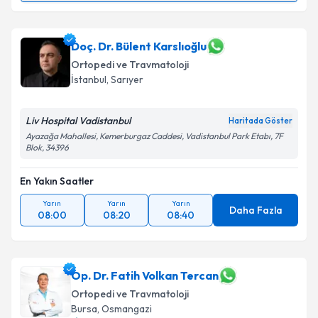
Prof. Dr. İbrahim Azboy
için randevu takvimi talebi
oluşturun. Size bu uzmandan randevu almanız için bir
takvim hazırlandığında e-posta ile bilgilendireceğiz.
Doç. Dr. Bülent Karslıoğlu
Ortopedi ve Travmatoloji
E-posta Adresiniz
İstanbul
, Sarıyer
Liv Hospital Vadistanbul
Haritada Göster
Ayazağa Mahallesi, Kemerburgaz Caddesi, Vadistanbul Park Etabı, 7F
Kişisel verilerimin işlenmesine ilişkin
Aydınlatma
Blok, 34396
Metni
'ni okudum ve kişisel verilerimin belirtilen
kapsamda işlenmesini kabul ediyorum.
En Yakın Saatler
Yarın
Yarın
Yarın
Daha Fazla
Takvim Talebini Gönder
08:00
08:20
08:40
Op. Dr. Fatih Volkan Tercan
Ortopedi ve Travmatoloji
Bursa
, Osmangazi