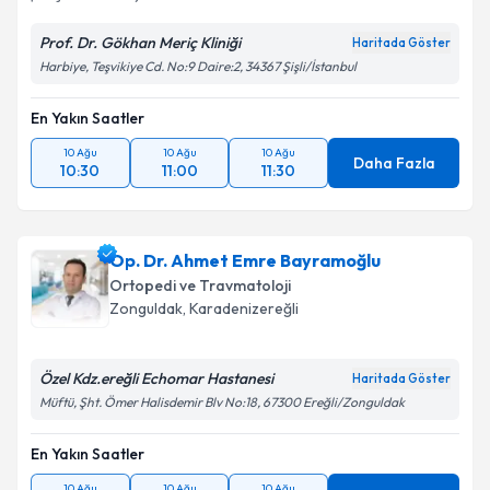
Prof. Dr. Gökhan Meriç Kliniği
Haritada Göster
Harbiye, Teşvikiye Cd. No:9 Daire:2, 34367 Şişli/İstanbul
En Yakın Saatler
10 Ağu
10 Ağu
10 Ağu
Daha Fazla
10:30
11:00
11:30
Op. Dr. Ahmet Emre Bayramoğlu
Ortopedi ve Travmatoloji
Zonguldak
, Karadenizereğli
Özel Kdz.ereğli Echomar Hastanesi
Haritada Göster
Müftü, Şht. Ömer Halisdemir Blv No:18, 67300 Ereğli/Zonguldak
En Yakın Saatler
10 Ağu
10 Ağu
10 Ağu