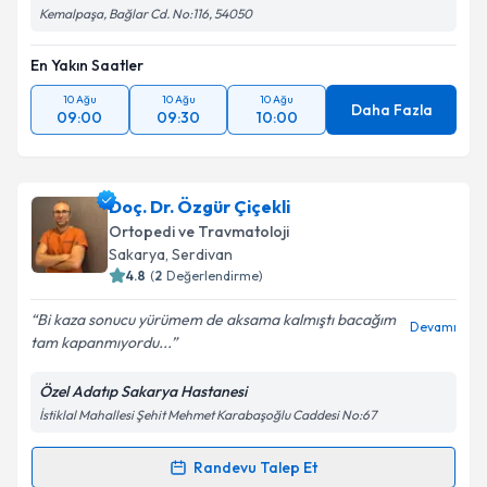
Kemalpaşa, Bağlar Cd. No:116, 54050
En Yakın Saatler
10 Ağu
10 Ağu
10 Ağu
Daha Fazla
09:00
09:30
10:00
Doç. Dr. Özgür Çiçekli
Ortopedi ve Travmatoloji
Sakarya
, Serdivan
4.8
(
2
Değerlendirme)
Bi kaza sonucu yürümem de aksama kalmıştı bacağım
Devamı
tam kapanmıyordu...
Özel Adatıp Sakarya Hastanesi
İstiklal Mahallesi Şehit Mehmet Karabaşoğlu Caddesi No:67
Randevu Talep Et
Randevu Takvimi Talebi