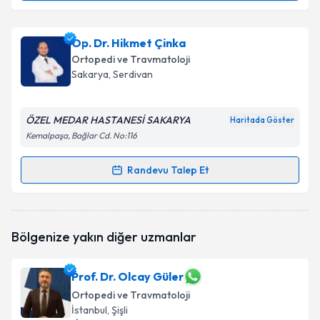
Doç. Dr. Özgür Çiçekli
için randevu takvimi talebi
Op. Dr. Hikmet Çinka
oluşturun. Size bu uzmandan randevu almanız için bir
Ortopedi ve Travmatoloji
takvim hazırlandığında e-posta ile bilgilendireceğiz.
Sakarya
, Serdivan
E-posta Adresiniz
ÖZEL MEDAR HASTANESİ SAKARYA
Haritada Göster
Kemalpaşa, Bağlar Cd. No:116
Kişisel verilerimin işlenmesine ilişkin
Aydınlatma
Randevu Talep Et
Randevu Takvimi Talebi
Metni
'ni okudum ve kişisel verilerimin belirtilen
kapsamda işlenmesini kabul ediyorum.
Op. Dr. Hikmet Çinka
için randevu takvimi talebi
Bölgenize yakın diğer uzmanlar
oluşturun. Size bu uzmandan randevu almanız için bir
Takvim Talebini Gönder
takvim hazırlandığında e-posta ile bilgilendireceğiz.
Prof. Dr. Olcay Güler
E-posta Adresiniz
Ortopedi ve Travmatoloji
İstanbul
, Şişli