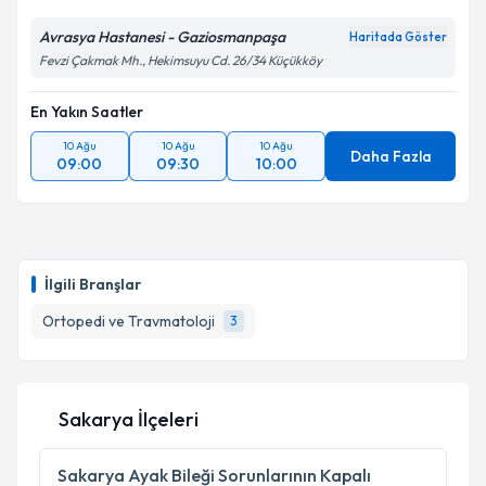
Avrasya Hastanesi - Gaziosmanpaşa
Haritada Göster
Fevzi Çakmak Mh., Hekimsuyu Cd. 26/34 Küçükköy
En Yakın Saatler
10 Ağu
10 Ağu
10 Ağu
Daha Fazla
09:00
09:30
10:00
İlgili Branşlar
Ortopedi ve Travmatoloji
3
Sakarya İlçeleri
Sakarya
Ayak Bileği Sorunlarının Kapalı