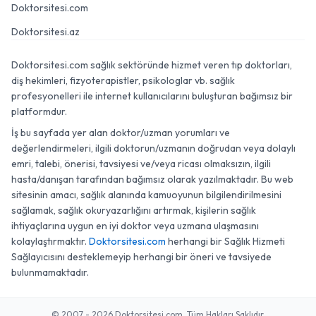
Doktorsitesi.com
Doktorsitesi.az
Doktorsitesi.com sağlık sektöründe hizmet veren tıp doktorları,
diş hekimleri, fizyoterapistler, psikologlar vb. sağlık
profesyonelleri ile internet kullanıcılarını buluşturan bağımsız bir
platformdur.
İş bu sayfada yer alan doktor/uzman yorumları ve
değerlendirmeleri, ilgili doktorun/uzmanın doğrudan veya dolaylı
emri, talebi, önerisi, tavsiyesi ve/veya ricası olmaksızın, ilgili
hasta/danışan tarafından bağımsız olarak yazılmaktadır. Bu web
sitesinin amacı, sağlık alanında kamuoyunun bilgilendirilmesini
sağlamak, sağlık okuryazarlığını artırmak, kişilerin sağlık
ihtiyaçlarına uygun en iyi doktor veya uzmana ulaşmasını
kolaylaştırmaktır.
Doktorsitesi.com
herhangi bir Sağlık Hizmeti
Sağlayıcısını desteklemeyip herhangi bir öneri ve tavsiyede
bulunmamaktadır.
© 2007 - 2026 Doktorsitesi.com. Tüm Hakları Saklıdır.