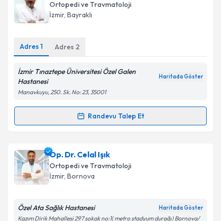
Ortopedi ve Travmatoloji
E-posta Adresiniz
İzmir
, Bayraklı
Adres
1
Adres
2
Kişisel verilerimin işlenmesine ilişkin
Aydınlatma
İzmir Tınaztepe Üniversitesi Özel Galen
Metni
'ni okudum ve kişisel verilerimin belirtilen
Haritada Göster
Hastanesi
kapsamda işlenmesini kabul ediyorum.
Manavkuyu, 250. Sk. No: 23, 35001
Takvim Talebini Gönder
Randevu Talep Et
Randevu Takvimi Talebi
Op. Dr. Yavuz Ünlü
için randevu takvimi talebi
Op. Dr. Celal Işık
oluşturun. Size bu uzmandan randevu almanız için bir
Ortopedi ve Travmatoloji
takvim hazırlandığında e-posta ile bilgilendireceğiz.
İzmir
, Bornova
E-posta Adresiniz
Özel Ata Sağlık Hastanesi
Haritada Göster
Kazım Dirik Mahallesi 297 sokak no:1( metro stadyum durağı) Bornova/