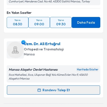
Cumhuriyet, Menderes Cad. No:48, 45300 Salihli/Manisa, Turkey
En Yakın Saatler
Yarın
Yarın
Yarın
Daha Fazla
08:30
09:00
09:30
Uzm. Dr. Ali Ertuğrul
Ortopedi ve Travmatoloji
Manisa
Manısa Alaşehır Devlet Hastanesı
Haritada Göster
Ilıca Mahallesi, Ilıca, Ulupınar Bağ Yolu Küme Evleri No:9, 45600
Alaşehir/Manisa
Randevu Talep Et
Randevu Takvimi Talebi