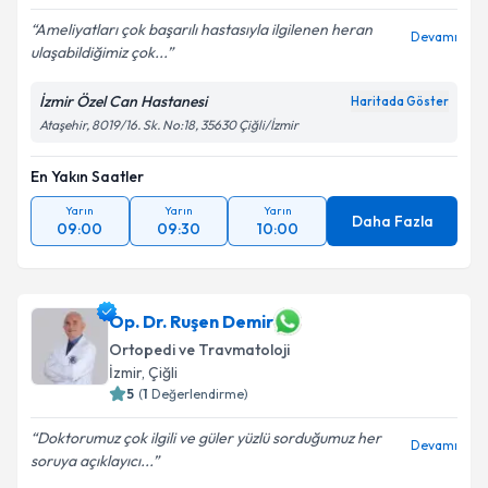
Ameliyatları çok başarılı hastasıyla ilgilenen heran
Devamı
ulaşabildiğimiz çok...
İzmir Özel Can Hastanesi
Haritada Göster
Ataşehir, 8019/16. Sk. No:18, 35630 Çiğli/İzmir
En Yakın Saatler
Yarın
Yarın
Yarın
Daha Fazla
09:00
09:30
10:00
Op. Dr. Ruşen Demir
Ortopedi ve Travmatoloji
İzmir
, Çiğli
5
(
1
Değerlendirme)
Doktorumuz çok ilgili ve güler yüzlü sorduğumuz her
Devamı
soruya açıklayıcı...