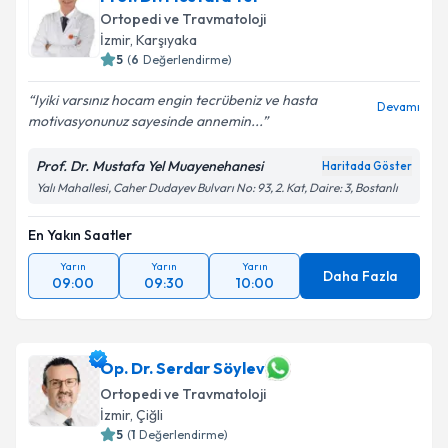
Ortopedi ve Travmatoloji
İzmir
, Karşıyaka
5
(
6
Değerlendirme)
Iyiki varsınız hocam engin tecrübeniz ve hasta
Devamı
motivasyonunuz sayesinde annemin...
Prof. Dr. Mustafa Yel Muayenehanesi
Haritada Göster
Yalı Mahallesi, Caher Dudayev Bulvarı No: 93, 2. Kat, Daire: 3, Bostanlı
En Yakın Saatler
Yarın
Yarın
Yarın
Daha Fazla
09:00
09:30
10:00
Op. Dr. Serdar Söylev
Ortopedi ve Travmatoloji
İzmir
, Çiğli
5
(
1
Değerlendirme)