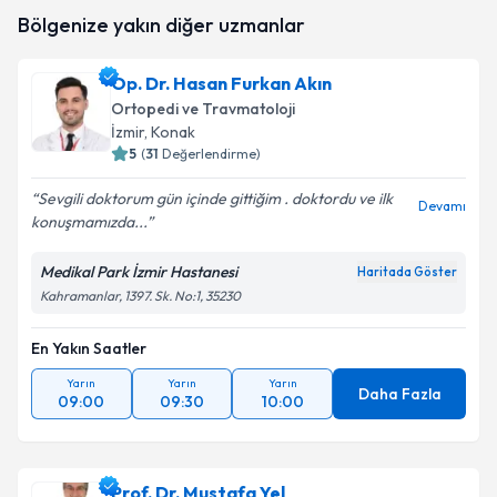
Uzm. Dr. Ali Ertuğrul
için randevu takvimi talebi
Bölgenize yakın diğer uzmanlar
oluşturun. Size bu uzmandan randevu almanız için bir
takvim hazırlandığında e-posta ile bilgilendireceğiz.
Op. Dr. Hasan Furkan Akın
E-posta Adresiniz
Ortopedi ve Travmatoloji
İzmir
, Konak
5
(
31
Değerlendirme)
Sevgili doktorum gün içinde gittiğim . doktordu ve ilk
Kişisel verilerimin işlenmesine ilişkin
Aydınlatma
Devamı
konuşmamızda...
Metni
'ni okudum ve kişisel verilerimin belirtilen
kapsamda işlenmesini kabul ediyorum.
Medikal Park İzmir Hastanesi
Haritada Göster
Kahramanlar, 1397. Sk. No:1, 35230
Takvim Talebini Gönder
En Yakın Saatler
Yarın
Yarın
Yarın
Daha Fazla
09:00
09:30
10:00
Prof. Dr. Mustafa Yel