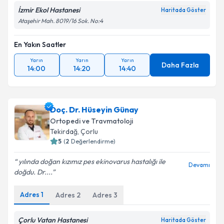
İzmir Ekol Hastanesi
Haritada Göster
Ataşehir Mah. 8019/16 Sok. No:4
En Yakın Saatler
Yarın
Yarın
Yarın
Daha Fazla
14:00
14:20
14:40
Doç. Dr. Hüseyin Günay
Ortopedi ve Travmatoloji
Tekirdağ
, Çorlu
5
(
2
Değerlendirme)
yılında doğan kızımız pes ekinovarus hastalığı ile
Devamı
doğdu. Dr....
Adres
1
Adres
2
Adres
3
Çorlu Vatan Hastanesi
Haritada Göster