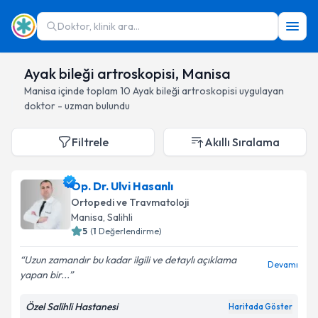
Doktor, klinik ara...
Ayak bileği artroskopisi, Manisa
Manisa
içinde toplam
10
Ayak bileği artroskopisi
uygulayan
doktor - uzman bulundu
Filtrele
Akıllı Sıralama
Op. Dr. Ulvi Hasanlı
Ortopedi ve Travmatoloji
Manisa
, Salihli
5
(
1
Değerlendirme)
Uzun zamandır bu kadar ilgili ve detaylı açıklama
Devamı
yapan bir...
Özel Salihli Hastanesi
Haritada Göster