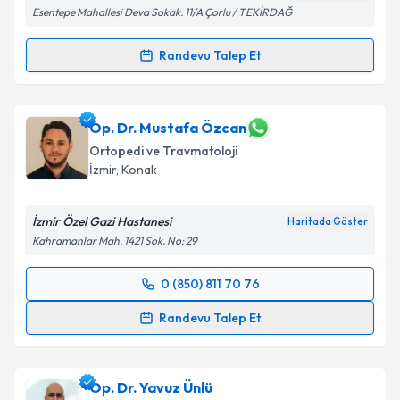
Esentepe Mahallesi Deva Sokak. 11/A Çorlu / TEKİRDAĞ
Randevu Talep Et
Randevu Takvimi Talebi
Doç. Dr. Hüseyin Günay
için randevu takvimi talebi
Op. Dr. Mustafa Özcan
oluşturun. Size bu uzmandan randevu almanız için bir
Ortopedi ve Travmatoloji
takvim hazırlandığında e-posta ile bilgilendireceğiz.
İzmir
, Konak
E-posta Adresiniz
İzmir Özel Gazi Hastanesi
Haritada Göster
Kahramanlar Mah. 1421 Sok. No: 29
Kişisel verilerimin işlenmesine ilişkin
Aydınlatma
0 (850) 811 70 76
Randevu Takvimi Talebi
Metni
'ni okudum ve kişisel verilerimin belirtilen
Randevu Talep Et
kapsamda işlenmesini kabul ediyorum.
Op. Dr. Mustafa Özcan
için randevu takvimi talebi
oluşturun. Size bu uzmandan randevu almanız için bir
Takvim Talebini Gönder
Op. Dr. Yavuz Ünlü
takvim hazırlandığında e-posta ile bilgilendireceğiz.