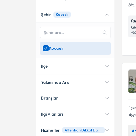
bir..
Şehir
Kocaeli
Online danışmanlık sunan
Ps
uzmanları göster
Kör
410
Sadece
Kocaeli
bölgesinde
uzman ara
Kocaeli
İlçe
Yakınımda Ara
Branşlar
Konumuma yakın uzmanları
İzmit
göster
yaş
İlgi Alanları
Ayp
Hizmetler
Attention Dikkat Dağınıklığı
A
Psikolojik Danışman