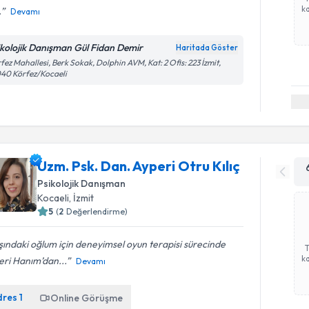
ka
.
Devamı
ikolojik Danışman Gül Fidan Demir
Haritada Göster
fez Mahallesi, Berk Sokak, Dolphin AVM, Kat: 2 Ofis: 223 İzmit,
40 Körfez/Kocaeli
Uzm. Psk. Dan. Ayperi Otru Kılıç
Psikolojik Danışman
Kocaeli
, İzmit
5
(
2
Değerlendirme)
ındaki oğlum için deneyimsel oyun terapisi sürecinde
ka
eri Hanım’dan...
Devamı
dres
1
Online Görüşme