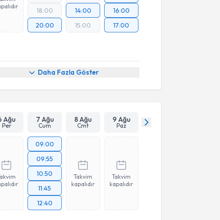
palıdır
18:00
14:00
16:00
20:00
15:00
17:00
Daha Fazla Göster
6 Ağu
7 Ağu
8 Ağu
9 Ağu
Per
Cum
Cmt
Paz
09:00
09:55
10:50
Takvim
Takvim
Takvim
palıdır
kapalıdır
kapalıdır
11:45
12:40