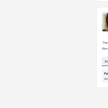
Beck depresyon envanteri
Her
Kend
A
Ps
Yen