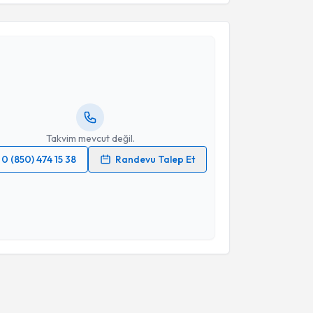
akvimi Talebi
Bilge Akyol
için randevu takvimi talebi oluşturun. Size
 randevu almanız için bir takvim hazırlandığında e-
lgilendireceğiz.
resiniz
Takvim mevcut değil.
0 (850) 474 15 38
Randevu Talep Et
 verilerimin işlenmesine ilişkin
Aydınlatma Metni
'ni
 ve kişisel verilerimin belirtilen kapsamda
esini kabul ediyorum.
Takvim Talebini Gönder