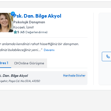
Randevu T
Psk. Dan. Bilge Akyol
Psk. Dan. 
Psikolojik Danışman
bu uzmandan
Kocaeli
, İzmit
posta ile bi
5
(
45
Değerlendirme)
E-posta Ad
 anlamda kendinizi rahat hissettiğiniz bir danışman.
inizi bulabileceğiniz yeni...
Devamı
dres
1
Online Görüşme
Kişisel
okudum
işlenm
k. Dan. Bilge Akyol
Haritada Göster
işehir, Paşa Cd. No:51/A, 41050