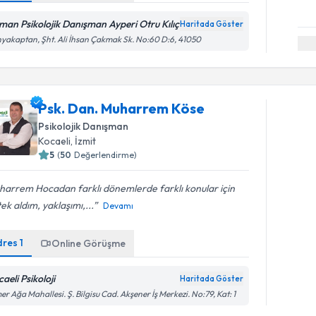
man Psikolojik Danışman Ayperi Otru Kılıç
Haritada Göster
yakaptan, Şht. Ali İhsan Çakmak Sk. No:60 D:6, 41050
Psk. Dan. Muharrem Köse
Psikolojik Danışman
Kocaeli
, İzmit
5
(
50
Değerlendirme)
harrem Hocadan farklı dönemlerde farklı konular için
ek aldım, yaklaşımı,...
Devamı
dres
1
Online Görüşme
aeli Psikoloji
Haritada Göster
r Ağa Mahallesi. Ş. Bilgisu Cad. Akşener İş Merkezi. No:79, Kat: 1