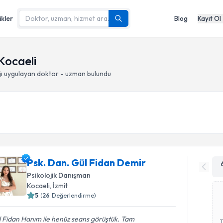
ikler
Blog
Kayıt Ol
 Kocaeli
ı
uygulayan doktor - uzman bulundu
Psk. Dan. Gül Fidan Demir
Psikolojik Danışman
Kocaeli
, İzmit
5
(
26
Değerlendirme)
 Fidan Hanım ile henüz seans görüştük. Tam