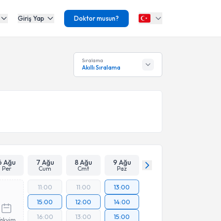
Giriş Yap
Doktor musun?
Sıralama
Akıllı Sıralama
6 Ağu
7 Ağu
8 Ağu
9 Ağu
Per
Cum
Cmt
Paz
11:00
11:00
13:00
15:00
12:00
14:00
16:00
13:00
15:00
Takvim