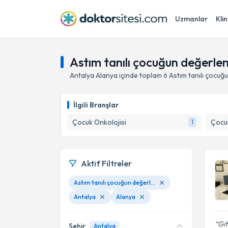
Uzmanlar
Klin
Astım tanılı çocuğun değerlend
Antalya
Alanya
içinde toplam
6
Astım tanılı çocuğu
İlgili Branşlar
Çocuk Onkolojisi
Çocuk
1
Aktif Filtreler
Astım tanılı çocuğun değerlendirilmesi ve takibi
Antalya
Alanya
Git
Şehir
Antalya