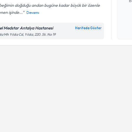
B
beğimin doğduğu andan bugüne kadar büyük bir özenle
lenen işinde...
Devamı
Kişisel
okudum
el Medstar Antalya Hastanesi
Haritada Göster
işlenm
dız Mh Yıldız Cd, Yıldız, 220. Sk. No 19