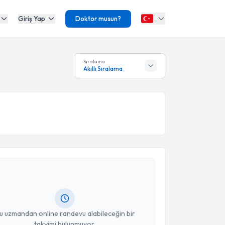
Giriş Yap
Doktor musun?
Sıralama
Akıllı Sıralama
akvimi Talebi
ural Kesik
için randevu takvimi talebi oluşturun. Size
 randevu almanız için bir takvim hazırlandığında e-
lgilendireceğiz.
resiniz
u uzmandan online randevu alabileceğin bir
takvimi bulunmuyor.