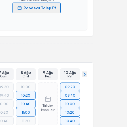
Randevu Talep Et
 verilerimin işlenmesine ilişkin
Aydınlatma Metni
'ni
 ve kişisel verilerimin belirtilen kapsamda
esini kabul ediyorum.
Takvim Talebini Gönder
7 Ağu
8 Ağu
9 Ağu
10 Ağu
Cum
Cmt
Paz
Pzt
09:20
10:00
09:20
09:40
10:20
09:40
10:00
10:40
10:00
Takvim
kapalıdır
10:20
11:00
10:20
10:40
11:20
10:40