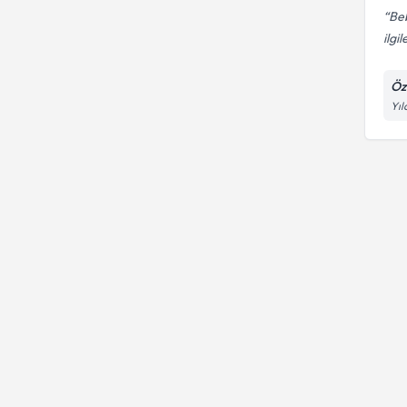
Be
ilgi
Öz
Yıl