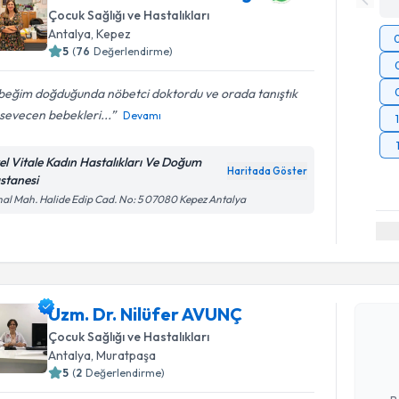
Çocuk Sağlığı ve Hastalıkları
Antalya
, Kepez
5
(
76
Değerlendirme)
beğim doğduğunda nöbetci doktordu ve orada tanıştık
sevecen bebekleri...
Devamı
el Vitale Kadın Hastalıkları Ve Doğum
Haritada Göster
stanesi
al Mah. Halide Edip Cad. No: 5 07080 Kepez Antalya
Randevu T
Uzm. Dr. 
Uzm. Dr. Nilüfer AVUNÇ
Size bu uzm
Çocuk Sağlığı ve Hastalıkları
hazırlandığ
Antalya
, Muratpaşa
5
(
2
Değerlendirme)
E-posta Ad