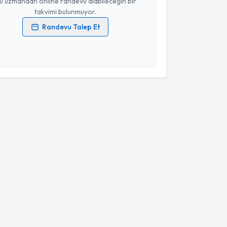
u uzmandan online randevu alabileceğin bir
takvimi bulunmuyor.
Randevu Talep Et
 verilerimin işlenmesine ilişkin
Aydınlatma Metni
'ni
 ve kişisel verilerimin belirtilen kapsamda
esini kabul ediyorum.
Takvim Talebini Gönder