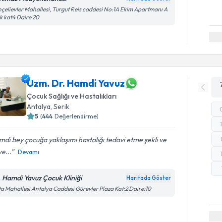
çelievler Mahallesi, Turgut Reis caddesi No:1A Ekim Apartmanı A
k kat4 Daire 20
Uzm. Dr. Hamdi Yavuz
Çocuk Sağlığı ve Hastalıkları
Antalya
, Serik
5
(
444
Değerlendirme)
di bey çocuğa yaklaşımı hastalığı tedavi etme şekli ve
ye...
Devamı
. Hamdi Yavuz Çocuk Kliniği
Haritada Göster
a Mahallesi Antalya Caddesi Gürevler Plaza Kat:2 Daire:10