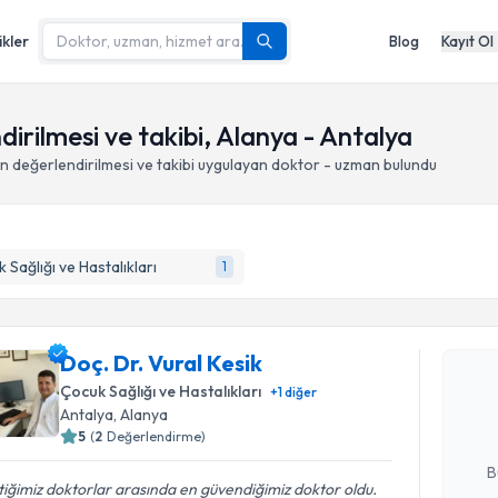
ikler
Blog
Kayıt Ol
irilmesi ve takibi, Alanya - Antalya
n değerlendirilmesi ve takibi
uygulayan doktor - uzman bulundu
 Sağlığı ve Hastalıkları
1
Randevu T
Doç. Dr. V
Doç. Dr. Vural Kesik
bu uzmandan
Çocuk Sağlığı ve Hastalıkları
+
1
diğer
posta ile bi
Antalya
, Alanya
5
(
2
Değerlendirme)
E-posta Ad
B
tiğimiz doktorlar arasında en güvendiğimiz doktor oldu.