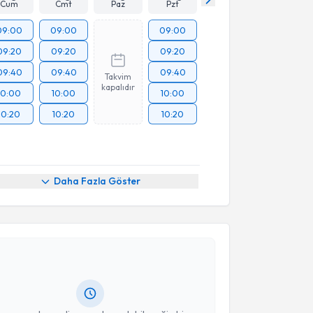
Cum
Cmt
Paz
Pzt
09:00
09:00
09:00
09:20
09:20
09:20
09:40
09:40
09:40
Takvim
kapalıdır
10:00
10:00
10:00
10:20
10:20
10:20
Daha Fazla Göster
akvimi Talebi
Nilüfer AVUNÇ
için randevu takvimi talebi oluşturun.
andan randevu almanız için bir takvim
ında e-posta ile bilgilendireceğiz.
resiniz