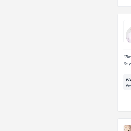
Bi
ile 
Me
Fen