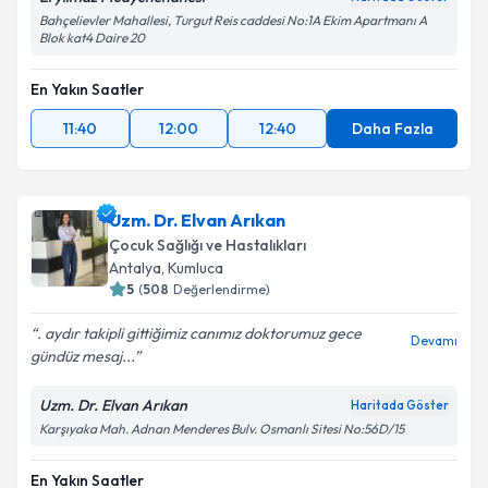
Bahçelievler Mahallesi, Turgut Reis caddesi No:1A Ekim Apartmanı A
Blok kat4 Daire 20
En Yakın Saatler
11:40
12:00
12:40
Daha Fazla
Uzm. Dr. Elvan Arıkan
Çocuk Sağlığı ve Hastalıkları
Antalya
, Kumluca
5
(
508
Değerlendirme)
. aydır takipli gittiğimiz canımız doktorumuz️ gece
Devamı
gündüz mesaj...
Uzm. Dr. Elvan Arıkan
Haritada Göster
Karşıyaka Mah. Adnan Menderes Bulv. Osmanlı Sitesi No:56D/15
En Yakın Saatler