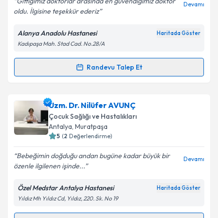
Gittiğimiz doktorlar arasında en güvendiğimiz doktor
Devamı
oldu. İlgisine teşekkür ederiz
Alanya Anadolu Hastanesi
Haritada Göster
Kadıpaşa Mah. Stad Cad. No.28/A
Randevu Talep Et
Randevu Takvimi Talebi
Doç. Dr. Vural Kesik
için randevu takvimi talebi
Uzm. Dr. Nilüfer AVUNÇ
oluşturun. Size bu uzmandan randevu almanız için bir
Çocuk Sağlığı ve Hastalıkları
takvim hazırlandığında e-posta ile bilgilendireceğiz.
Antalya
, Muratpaşa
5
(
2
Değerlendirme)
E-posta Adresiniz
Bebeğimin doğduğu andan bugüne kadar büyük bir
Devamı
özenle ilgilenen işinde...
Özel Medstar Antalya Hastanesi
Haritada Göster
Kişisel verilerimin işlenmesine ilişkin
Aydınlatma
Yıldız Mh Yıldız Cd, Yıldız, 220. Sk. No 19
Metni
'ni okudum ve kişisel verilerimin belirtilen
kapsamda işlenmesini kabul ediyorum.