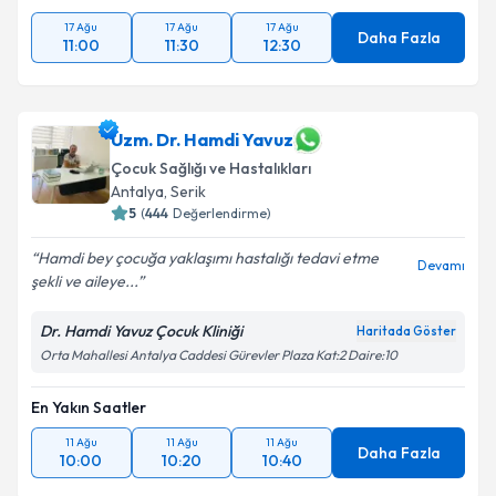
17 Ağu
17 Ağu
17 Ağu
Daha Fazla
11:00
11:30
12:30
Uzm. Dr. Hamdi Yavuz
Çocuk Sağlığı ve Hastalıkları
Antalya
, Serik
5
(
444
Değerlendirme)
Hamdi bey çocuğa yaklaşımı hastalığı tedavi etme
Devamı
şekli ve aileye...
Dr. Hamdi Yavuz Çocuk Kliniği
Haritada Göster
Orta Mahallesi Antalya Caddesi Gürevler Plaza Kat:2 Daire:10
En Yakın Saatler
11 Ağu
11 Ağu
11 Ağu
Daha Fazla
10:00
10:20
10:40