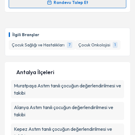
Randevu Talep Et
Randevu Takvimi Talebi
Takvim Talebini Gönder
Uzm. Dr. Nilüfer AVUNÇ
için randevu takvimi talebi
oluşturun. Size bu uzmandan randevu almanız için bir
İlgili Branşlar
takvim hazırlandığında e-posta ile bilgilendireceğiz.
Çocuk Sağlığı ve Hastalıkları
Çocuk Onkolojisi
7
1
E-posta Adresiniz
Antalya İlçeleri
Kişisel verilerimin işlenmesine ilişkin
Aydınlatma
Muratpaşa
Metni
Astım tanılı çocuğun değerlendirilmesi ve
'ni okudum ve kişisel verilerimin belirtilen
kapsamda işlenmesini kabul ediyorum.
takibi
Alanya
Astım tanılı çocuğun değerlendirilmesi ve
Takvim Talebini Gönder
takibi
Kepez
Astım tanılı çocuğun değerlendirilmesi ve