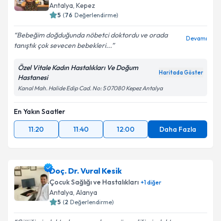
Antalya
, Kepez
5
(
76
Değerlendirme)
Bebeğim doğduğunda nöbetci doktordu ve orada
Devamı
tanıştık çok sevecen bebekleri...
Özel Vitale Kadın Hastalıkları Ve Doğum
Haritada Göster
Hastanesi
Kanal Mah. Halide Edip Cad. No: 5 07080 Kepez Antalya
En Yakın Saatler
11:20
11:40
12:00
Daha Fazla
Doç. Dr. Vural Kesik
Çocuk Sağlığı ve Hastalıkları
+
1
diğer
Antalya
, Alanya
5
(
2
Değerlendirme)