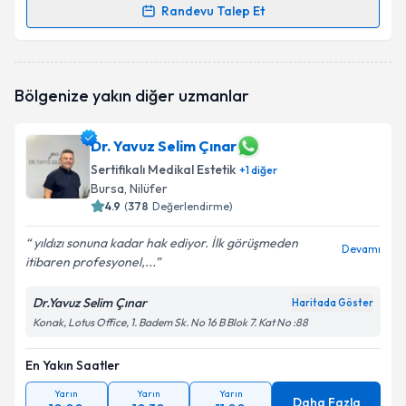
Randevu Talep Et
Randevu Takvimi Talebi
Uzm. Dr. Dilaver Zencirci
için randevu takvimi talebi
Bölgenize yakın diğer uzmanlar
oluşturun. Size bu uzmandan randevu almanız için bir
takvim hazırlandığında e-posta ile bilgilendireceğiz.
Dr. Yavuz Selim Çınar
E-posta Adresiniz
Sertifikalı Medikal Estetik
+
1
diğer
Bursa
, Nilüfer
4.9
(
378
Değerlendirme)
Kişisel verilerimin işlenmesine ilişkin
Aydınlatma
yıldızı sonuna kadar hak ediyor. İlk görüşmeden
Devamı
Metni
'ni okudum ve kişisel verilerimin belirtilen
itibaren profesyonel,...
kapsamda işlenmesini kabul ediyorum.
Dr.Yavuz Selim Çınar
Haritada Göster
Konak, Lotus Office, 1. Badem Sk. No 16 B Blok 7. Kat No :88
Takvim Talebini Gönder
En Yakın Saatler
Yarın
Yarın
Yarın
Daha Fazla