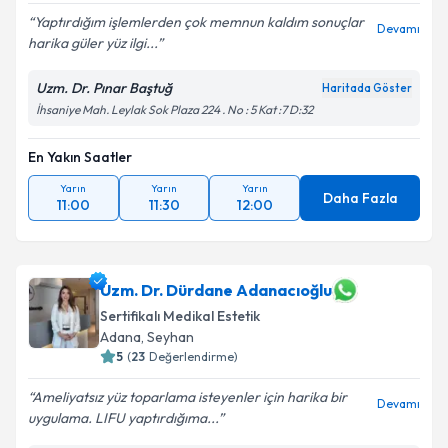
Yaptırdığım işlemlerden çok memnun kaldım sonuçlar
Devamı
harika güler yüz ilgi...
Uzm. Dr. Pınar Baştuğ
Haritada Göster
İhsaniye Mah. Leylak Sok Plaza 224 . No : 5 Kat :7 D:32
En Yakın Saatler
Yarın
Yarın
Yarın
Daha Fazla
11:00
11:30
12:00
Uzm. Dr. Dürdane Adanacıoğlu
Sertifikalı Medikal Estetik
Adana
, Seyhan
5
(
23
Değerlendirme)
Ameliyatsız yüz toparlama isteyenler için harika bir
Devamı
uygulama. LIFU yaptırdığıma...