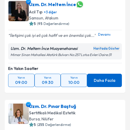
Uzm. Dr. Meltem İnce
Acil Tıp
+
3
diğer
Samsun
, Atakum
5
(
95
Değerlendirme)
Devamı
İletişimi çok iyi eli çok hafif ve en önemlisi çok...
Uzm. Dr. Meltem İnce Muayenehanesi
Haritada Göster
Mimar Sinan Mahallesi Atatürk Bulvarı No:257 Lotus Evleri Daire:31
En Yakın Saatler
Yarın
Yarın
Yarın
Daha Fazla
09:00
09:30
10:00
Uzm. Dr. Pınar Baştuğ
Sertifikalı Medikal Estetik
Bursa
, Nilüfer
5
(
255
Değerlendirme)