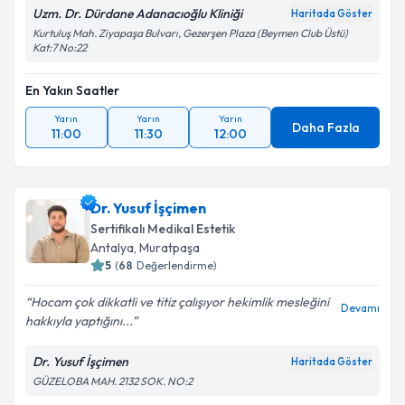
Uzm. Dr. Dürdane Adanacıoğlu Kliniği
Haritada Göster
Kurtuluş Mah. Ziyapaşa Bulvarı, Gezerşen Plaza (Beymen Club Üstü)
Kat:7 No:22
En Yakın Saatler
Yarın
Yarın
Yarın
Daha Fazla
11:00
11:30
12:00
Dr. Yusuf İşçimen
Sertifikalı Medikal Estetik
Antalya
, Muratpaşa
5
(
68
Değerlendirme)
Hocam çok dikkatli ve titiz çalışıyor hekimlik mesleğini
Devamı
hakkıyla yaptığını...
Dr. Yusuf İşçimen
Haritada Göster
GÜZELOBA MAH. 2132 SOK. NO:2