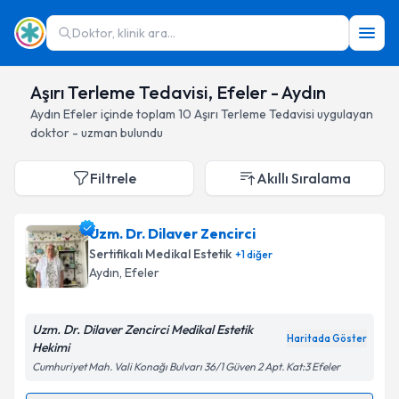
Doktor, klinik ara...
Aşırı Terleme Tedavisi, Efeler - Aydın
Aydın
Efeler
içinde toplam
10
Aşırı Terleme Tedavisi
uygulayan
doktor - uzman bulundu
Filtrele
Akıllı Sıralama
Uzm. Dr. Dilaver Zencirci
Sertifikalı Medikal Estetik
+
1
diğer
Aydın
, Efeler
Uzm. Dr. Dilaver Zencirci Medikal Estetik
Haritada Göster
Hekimi
Cumhuriyet Mah. Vali Konağı Bulvarı 36/1 Güven 2 Apt. Kat:3 Efeler