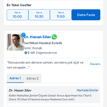
En Yakın Saatler
Yarın
Yarın
Yarın
Daha Fazla
10:00
10:30
11:00
Dr. Hasan Silav
Sertifikalı Medikal Estetik
İzmir
, Konak
5
(
49
Değerlendirme)
Konusunda son derece uzman, sorulara çok açık ve
Devamı
net cevaplar...
Adres
1
Adres
2
Dr. Hasan Silav
Haritada Göster
Kültür Mahallesi Şevket Özçelik Sokak Yonca Apartman No:7 Kat:5
Daire: 10 (Gazi Ortaokulu karşısı Madame Coco üstü )