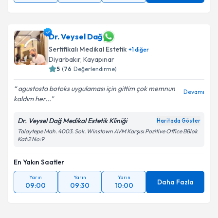
Dr. Veysel Dağ
Sertifikalı Medikal Estetik
+
1
diğer
Diyarbakır
, Kayapınar
5
(
76
Değerlendirme)
agustosta botoks uygulaması için gittim çok memnun
Devamı
kaldım her...
Dr. Veysel Dağ Medikal Estetik Kliniği
Haritada Göster
Talaytepe Mah. 4003. Sok. Winstown AVM Karşısı Pozitive Office BBlok
Kat:2 No:9
En Yakın Saatler
Yarın
Yarın
Yarın
Daha Fazla
09:00
09:30
10:00