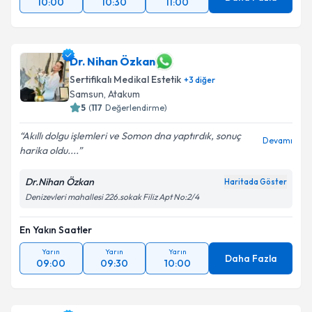
10:00
10:30
11:00
Dr. Nihan Özkan
Sertifikalı Medikal Estetik
+
3
diğer
Samsun
, Atakum
5
(
117
Değerlendirme)
Akıllı dolgu işlemleri ve Somon dna yaptırdık, sonuç
Devamı
harika oldu....
Dr.Nihan Özkan
Haritada Göster
Denizevleri mahallesi 226.sokak Filiz Apt No:2/4
En Yakın Saatler
Yarın
Yarın
Yarın
Daha Fazla
09:00
09:30
10:00