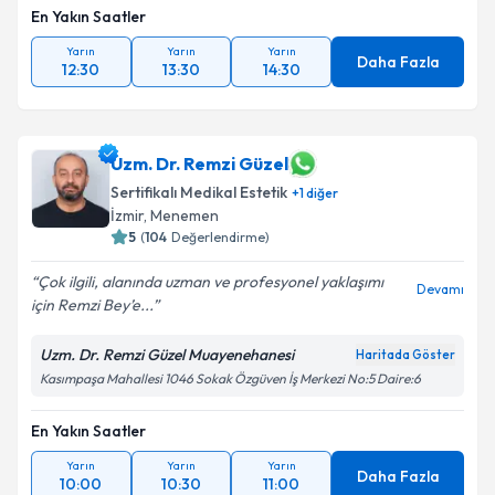
En Yakın Saatler
Yarın
Yarın
Yarın
Daha Fazla
12:30
13:30
14:30
Uzm. Dr. Remzi Güzel
Sertifikalı Medikal Estetik
+
1
diğer
İzmir
, Menemen
5
(
104
Değerlendirme)
Çok ilgili, alanında uzman ve profesyonel yaklaşımı
Devamı
için Remzi Bey’e...
Uzm. Dr. Remzi Güzel Muayenehanesi
Haritada Göster
Kasımpaşa Mahallesi 1046 Sokak Özgüven İş Merkezi No:5 Daire:6
En Yakın Saatler
Yarın
Yarın
Yarın
Daha Fazla
10:00
10:30
11:00