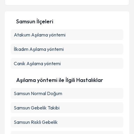
Samsun İlçeleri
Kişisel verilerimin işlenmesine ilişkin
Aydınlatma
Atakum
Metni
Aşılama yöntemi
'ni okudum ve kişisel verilerimin belirtilen
kapsamda işlenmesini kabul ediyorum.
İlkadım
Aşılama yöntemi
Takvim Talebini Gönder
Canik
Aşılama yöntemi
Aşılama yöntemi ile İlgili Hastalıklar
Samsun Normal Doğum
Samsun Gebelik Takibi
Samsun Riskli Gebelik