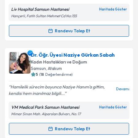
Liv Hospital Samsun Hastanesi
Haritada Göster
Kişisel verilerimin işlenmesine ilişkin
Aydınlatma
Hançerli, Fatih Sultan Mehmet Cd No:155
Metni
'ni okudum ve kişisel verilerimin belirtilen
kapsamda işlenmesini kabul ediyorum.
Randevu Talep Et
Randevu Takvimi Talebi
Takvim Talebini Gönder
Op. Dr. Sami Şahin
için randevu takvimi talebi
Dr. Öğr. Üyesi Naziye Gürkan Sabah
oluşturun. Size bu uzmandan randevu almanız için bir
Kadın Hastalıkları ve Doğum
takvim hazırlandığında e-posta ile bilgilendireceğiz.
Samsun
, Atakum
5
(
18
Değerlendirme)
E-posta Adresiniz
Hamilelik sürecim boyunca Naziye Hanım’a gittim,
Devamı
kendisi hem inanılmaz bilgili...
VM Medical Park Samsun Hastanesi
Haritada Göster
Kişisel verilerimin işlenmesine ilişkin
Aydınlatma
Mimar Sinan Mah. Alparslan Bulvarı, No: 17
Metni
'ni okudum ve kişisel verilerimin belirtilen
kapsamda işlenmesini kabul ediyorum.
Randevu Talep Et
Randevu Takvimi Talebi