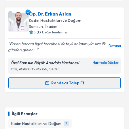
Takvim Talebini Gönder
Dr. Öğr. Üyesi Naziye Gürkan Sabah
için randevu
Op. Dr. Erkan Aslan
takvimi talebi oluşturun. Size bu uzmandan randevu
Kadın Hastalıkları ve Doğum
almanız için bir takvim hazırlandığında e-posta ile
Samsun
, İlkadım
bilgilendireceğiz.
5
(
13
Değerlendirme)
E-posta Adresiniz
Erkan hocam İlgisi tecrübesi detaylı anlatımıyla size ilk
Devamı
günden güven...
Özel Samsun Büyük Anadolu Hastanesi
Haritada Göster
Kale, Atatürk Blv. No:160, 55030
Kişisel verilerimin işlenmesine ilişkin
Aydınlatma
Metni
'ni okudum ve kişisel verilerimin belirtilen
kapsamda işlenmesini kabul ediyorum.
Randevu Talep Et
Randevu Takvimi Talebi
Takvim Talebini Gönder
Op. Dr. Erkan Aslan
için randevu takvimi talebi
oluşturun. Size bu uzmandan randevu almanız için bir
İlgili Branşlar
takvim hazırlandığında e-posta ile bilgilendireceğiz.
Kadın Hastalıkları ve Doğum
7
E-posta Adresiniz