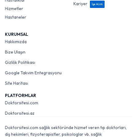
Hastalıklar
Kariyer
İşe Alım
Hizmetler
Hastaneler
KURUMSAL
Hakkımızda
Bize Ulaşın
Gizlilik Politikası
Google Takvim Entegrasyonu
Site Haritası
PLATFORMLAR
Doktorsitesi.com
Doktorsitesi.az
Doktorsitesi.com sağlık sektöründe hizmet veren tıp doktorları,
diş hekimleri, fizyoterapistler, psikologlar vb. sağlık