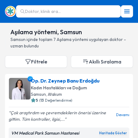
Doktor, klinik ara...
Aşılama yöntemi, Samsun
Samsun
içinde toplam
7
Aşılama yöntemi
uygulayan doktor -
uzman bulundu
Filtrele
Akıllı Sıralama
Op. Dr. Zeynep Banu Erdoğdu
Kadın Hastalıkları ve Doğum
Samsun
, Atakum
5
(
13
Değerlendirme)
Çok araştırdım ve çevremdekilerin önerisi üzerine
Devamı
gittim. Tüm kontroller, ilgisi,...
VM Medical Park Samsun Hastanesi
Haritada Göster