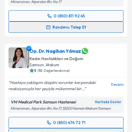
Mimarsinan, Alparslan Blv. No:17
0 (850) 811 92 45
Randevu Takvimi Talebi
Randevu Talep Et
Op. Dr. Zeynep Banu Erdoğdu
için randevu takvimi
talebi oluşturun. Size bu uzmandan randevu almanız
için bir takvim hazırlandığında e-posta ile
Op. Dr. Nagihan Yılmaz
bilgilendireceğiz.
Kadın Hastalıkları ve Doğum
Samsun
, Atakum
E-posta Adresiniz
5
(
10
Değerlendirme)
Hastaya yaklaşımı disiplini sorunlar karşısındaki
Devamı
reaksiyonuyla her şeyiyle mükemmel bir...
Kişisel verilerimin işlenmesine ilişkin
Aydınlatma
VM Medical Park Samsun Hastanesi
Haritada Göster
Metni
'ni okudum ve kişisel verilerimin belirtilen
Mimarsinan, Alparslan Blv. No:17, 55200 Kamalı/Atakum/Samsun
kapsamda işlenmesini kabul ediyorum.
0 (850) 474 72 71
Randevu Takvimi Talebi
Takvim Talebini Gönder