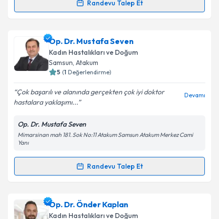
Randevu Talep Et
Op. Dr. Nagihan Yılmaz
için randevu takvimi talebi
oluşturun. Size bu uzmandan randevu almanız için bir
Op. Dr. Mustafa Seven
takvim hazırlandığında e-posta ile bilgilendireceğiz.
Kadın Hastalıkları ve Doğum
E-posta Adresiniz
Samsun
, Atakum
5
(
1
Değerlendirme)
Çok başarılı ve alanında gerçekten çok iyi doktor
Devamı
hastalara yaklaşımı...
Kişisel verilerimin işlenmesine ilişkin
Aydınlatma
Metni
'ni okudum ve kişisel verilerimin belirtilen
Op. Dr. Mustafa Seven
kapsamda işlenmesini kabul ediyorum.
Mimarsinan mah 181. Sok No:11 Atakum Samsun Atakum Merkez Cami
Yanı
Takvim Talebini Gönder
Randevu Talep Et
Randevu Takvimi Talebi
Op. Dr. Mustafa Seven
için randevu takvimi talebi
Op. Dr. Önder Kaplan
oluşturun. Size bu uzmandan randevu almanız için bir
Kadın Hastalıkları ve Doğum