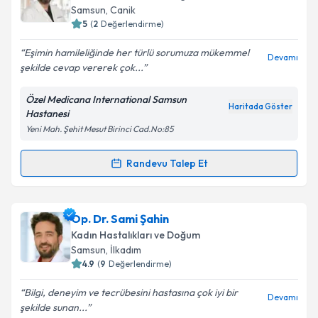
takvim hazırlandığında e-posta ile bilgilendireceğiz.
Samsun
, Canik
5
(
2
Değerlendirme)
E-posta Adresiniz
Eşimin hamileliğinde her türlü sorumuza mükemmel
Devamı
şekilde cevap vererek çok...
Özel Medicana International Samsun
Kişisel verilerimin işlenmesine ilişkin
Aydınlatma
Haritada Göster
Hastanesi
Metni
'ni okudum ve kişisel verilerimin belirtilen
Yeni Mah. Şehit Mesut Birinci Cad.No:85
kapsamda işlenmesini kabul ediyorum.
Randevu Talep Et
Randevu Takvimi Talebi
Takvim Talebini Gönder
Op. Dr. Önder Kaplan
için randevu takvimi talebi
Op. Dr. Sami Şahin
oluşturun. Size bu uzmandan randevu almanız için bir
Kadın Hastalıkları ve Doğum
takvim hazırlandığında e-posta ile bilgilendireceğiz.
Samsun
, İlkadım
4.9
(
9
Değerlendirme)
E-posta Adresiniz
Bilgi, deneyim ve tecrübesini hastasına çok iyi bir
Devamı
şekilde sunan...