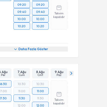
09:20
09:20
09:40
09:40
Takvim
kapalıdır
10:00
10:00
10:20
10:20
Daha Fazla Göster
6 Ağu
7 Ağu
8 Ağu
9 Ağu
Per
Cum
Cmt
Paz
16:30
10:30
10:30
17:00
11:00
11:00
17:30
11:30
11:30
Takvim
kapalıdır
12:00
12:00