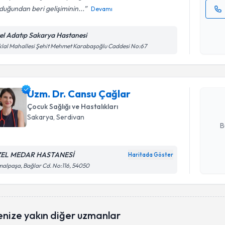
uğundan beri gelişiminin...
Devamı
Kişisel
okudum
el Adatıp Sakarya Hastanesi
Randevu T
işlenm
iklal Mahallesi Şehit Mehmet Karabaşoğlu Caddesi No:67
Uzm. Dr. 
Size bu uzm
Uzm. Dr. Cansu Çağlar
hazırlandığ
Çocuk Sağlığı ve Hastalıkları
E-posta Ad
Sakarya
, Serdivan
B
EL MEDAR HASTANESİ
Haritada Göster
Kişisel
alpaşa, Bağlar Cd. No:116, 54050
okudum
işlenm
Randevu T
enize yakın diğer uzmanlar