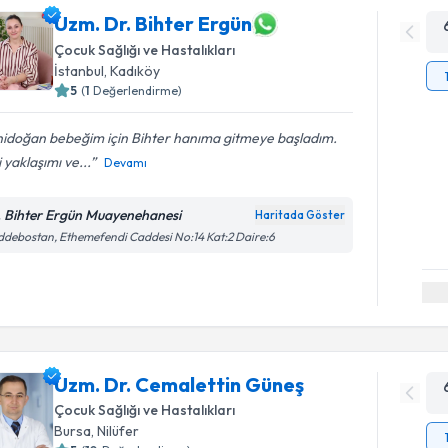
Uzm. Dr. Bihter Ergün
Çocuk Sağlığı ve Hastalıkları
İstanbul
, Kadıköy
5
(
1
Değerlendirme)
nidoğan bebeğim için Bihter hanıma gitmeye başladım.
si yaklaşımı ve...
Devamı
. Bihter Ergün Muayenehanesi
Haritada Göster
debostan, Ethemefendi Caddesi No:14 Kat:2 Daire:6
Uzm. Dr. Cemalettin Güneş
Çocuk Sağlığı ve Hastalıkları
Bursa
, Nilüfer