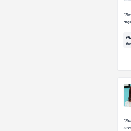
Bi
duyu
NE
Bar
Rut
seve