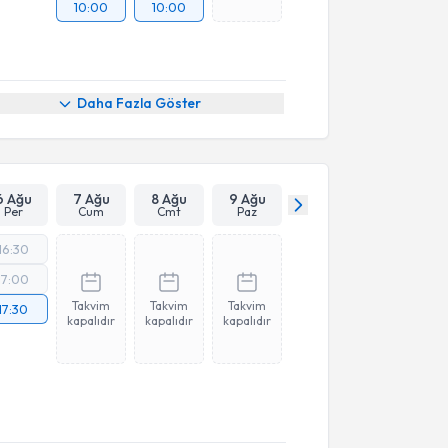
10:00
10:00
Daha Fazla Göster
6 Ağu
7 Ağu
8 Ağu
9 Ağu
Per
Cum
Cmt
Paz
16:30
17:00
Takvim
Takvim
Takvim
17:30
kapalıdır
kapalıdır
kapalıdır