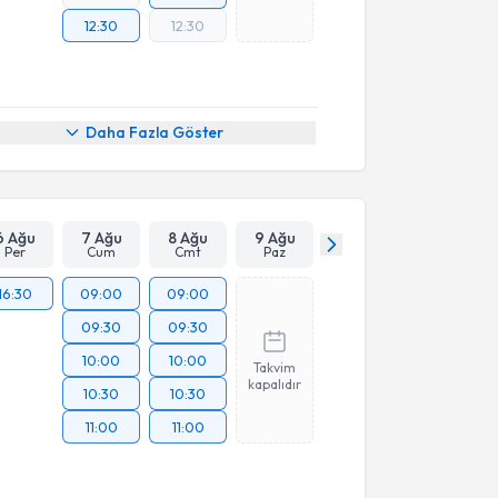
12:30
12:30
Daha Fazla Göster
6 Ağu
7 Ağu
8 Ağu
9 Ağu
Per
Cum
Cmt
Paz
16:30
09:00
09:00
09:30
09:30
10:00
10:00
Takvim
kapalıdır
10:30
10:30
11:00
11:00