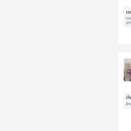
Uz
CU
SİT
Öz
Erd