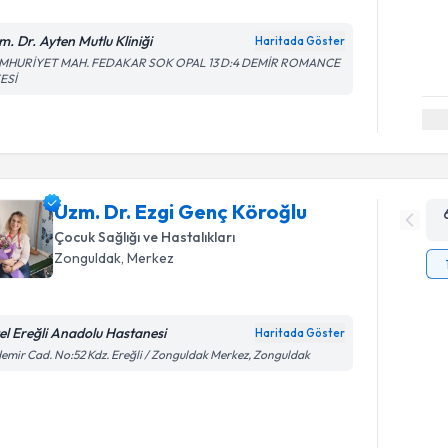
m. Dr. Ayten Mutlu Kliniği
Haritada Göster
MHURİYET MAH. FEDAKAR SOK OPAL 13 D:4 DEMİR ROMANCE
ESİ
Uzm. Dr. Ezgi Genç Köroğlu
Çocuk Sağlığı ve Hastalıkları
Zonguldak
, Merkez
el Ereğli Anadolu Hastanesi
Haritada Göster
emir Cad. No:52 Kdz. Ereğli / Zonguldak Merkez, Zonguldak