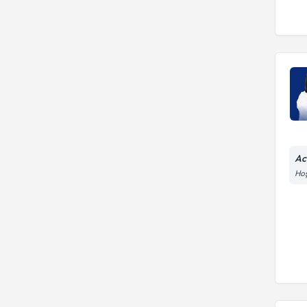
Ac
Hoş