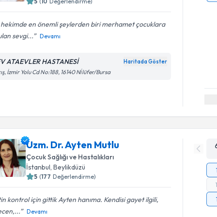
5
(
10
Değerlendirme)
r hekimde en önemli şeylerden biri merhamet çocuklara
lan sevgi...
Devamı
V ATAEVLER HASTANESİ
Haritada Göster
ış, İzmir Yolu Cd No:188, 16140 Ni̇lüfer/Bursa
Uzm. Dr. Ayten Mutlu
Çocuk Sağlığı ve Hastalıkları
İstanbul
, Beylikdüzü
5
(
177
Değerlendirme)
in kontrol için gittik Ayten hanıma. Kendisi gayet ilgili,
cen,...
Devamı