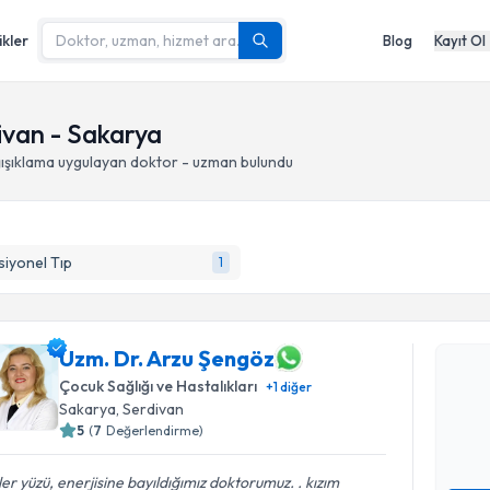
ikler
Blog
Kayıt Ol
ivan - Sakarya
ışıklama
uygulayan doktor - uzman bulundu
iyonel Tıp
1
Randevu T
Uzm. Dr. 
Uzm. Dr. Arzu Şengöz
Size bu uzm
Çocuk Sağlığı ve Hastalıkları
+
1
diğer
hazırlandığ
Sakarya
, Serdivan
5
(
7
Değerlendirme)
E-posta Ad
er yüzü, enerjisine bayıldığımız doktorumuz. . kızım