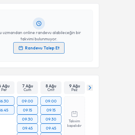
Hasan Tahsin Tola
için randevu takvimi talebi
Size bu uzmandan randevu almanız için bir takvim
ında e-posta ile bilgilendireceğiz.
resiniz
u uzmandan online randevu alabileceğin bir
takvimi bulunmuyor.
Randevu Talep Et
 verilerimin işlenmesine ilişkin
Aydınlatma Metni
'ni
 ve kişisel verilerimin belirtilen kapsamda
esini kabul ediyorum.
Takvim Talebini Gönder
6 Ağu
7 Ağu
8 Ağu
9 Ağu
Per
Cum
Cmt
Paz
16:30
09:00
09:00
16:45
09:15
09:15
09:30
09:30
Takvim
kapalıdır
09:45
09:45