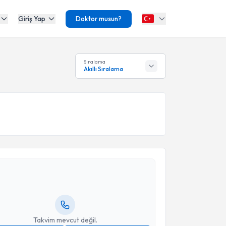
Giriş Yap
Doktor musun?
Sıralama
Akıllı Sıralama
akvimi Talebi
Arzu Şengöz
için randevu takvimi talebi oluşturun.
andan randevu almanız için bir takvim
ında e-posta ile bilgilendireceğiz.
resiniz
Takvim mevcut değil.