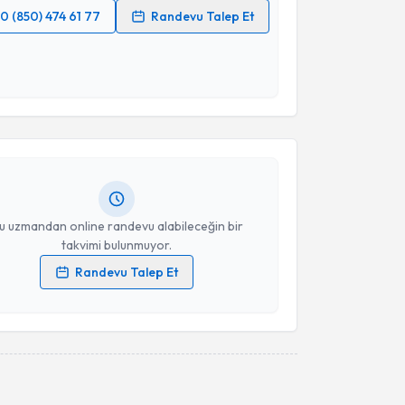
0 (850) 474 61 77
Randevu Talep Et
 verilerimin işlenmesine ilişkin
Aydınlatma Metni
'ni
 ve kişisel verilerimin belirtilen kapsamda
akvimi Talebi
esini kabul ediyorum.
Cansu Çağlar
için randevu takvimi talebi oluşturun.
Takvim Talebini Gönder
andan randevu almanız için bir takvim
ında e-posta ile bilgilendireceğiz.
resiniz
u uzmandan online randevu alabileceğin bir
takvimi bulunmuyor.
Randevu Talep Et
 verilerimin işlenmesine ilişkin
Aydınlatma Metni
'ni
 ve kişisel verilerimin belirtilen kapsamda
esini kabul ediyorum.
akvimi Talebi
Takvim Talebini Gönder