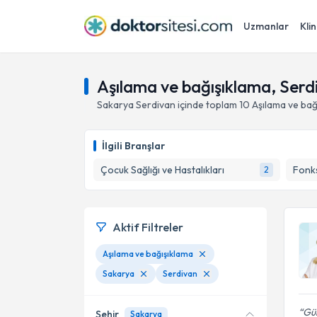
Uzmanlar
Klin
Aşılama ve bağışıklama, Serd
Sakarya
Serdivan
içinde toplam
10
Aşılama ve bağ
İlgili Branşlar
Çocuk Sağlığı ve Hastalıkları
Fonks
2
Aktif Filtreler
Aşılama ve bağışıklama
Sakarya
Serdivan
Gül
Şehir
Sakarya