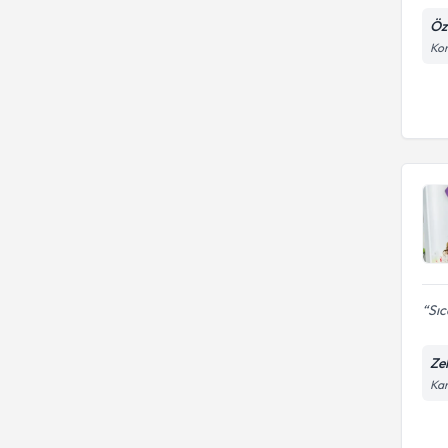
Öz
Kon
Sıc
Ze
Kar