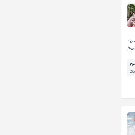
Ye
İlgi
Dr
Cad