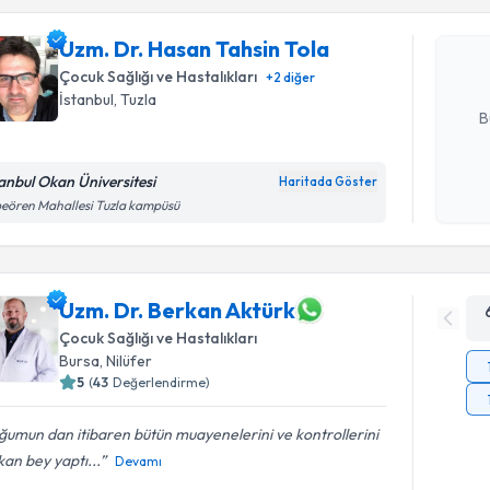
Uzm. Dr. 
oluşturun. 
Uzm. Dr. Hasan Tahsin Tola
hazırlandığ
Çocuk Sağlığı ve Hastalıkları
+
2
diğer
E-posta Ad
İstanbul
, Tuzla
B
tanbul Okan Üniversitesi
Haritada Göster
Kişisel
eören Mahallesi Tuzla kampüsü
okudum
işlenm
Uzm. Dr. Berkan Aktürk
Çocuk Sağlığı ve Hastalıkları
Bursa
, Nilüfer
5
(
43
Değerlendirme)
umun dan itibaren bütün muayenelerini ve kontrollerini
an bey yaptı...
Devamı