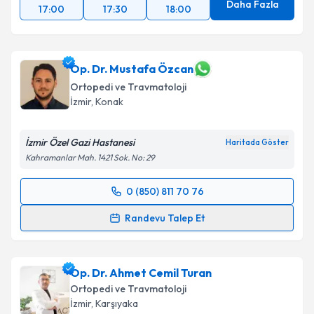
Daha Fazla
17:00
17:30
18:00
Op. Dr. Mustafa Özcan
Ortopedi ve Travmatoloji
İzmir
, Konak
İzmir Özel Gazi Hastanesi
Haritada Göster
Kahramanlar Mah. 1421 Sok. No: 29
0 (850) 811 70 76
Randevu Takvimi Talebi
Randevu Talep Et
Op. Dr. Mustafa Özcan
için randevu takvimi talebi
oluşturun. Size bu uzmandan randevu almanız için bir
Op. Dr. Ahmet Cemil Turan
takvim hazırlandığında e-posta ile bilgilendireceğiz.
Ortopedi ve Travmatoloji
E-posta Adresiniz
İzmir
, Karşıyaka