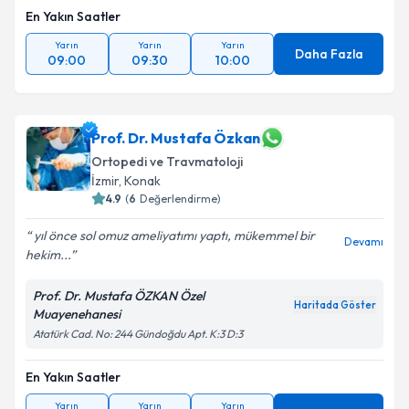
En Yakın Saatler
Yarın
Yarın
Yarın
Daha Fazla
09:00
09:30
10:00
Prof. Dr. Mustafa Özkan
Ortopedi ve Travmatoloji
İzmir
, Konak
4.9
(
6
Değerlendirme)
yıl önce sol omuz ameliyatımı yaptı, mükemmel bir
Devamı
hekim...
Prof. Dr. Mustafa ÖZKAN Özel
Haritada Göster
Muayenehanesi
Atatürk Cad. No: 244 Gündoğdu Apt. K:3 D:3
En Yakın Saatler
Yarın
Yarın
Yarın