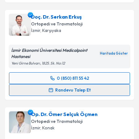
Doç. Dr. Serkan Erkuş
Ortopedi ve Travmatoloji
İzmir
, Karşıyaka
İzmir Ekonomi Üniversitesi Medicalpoint
Haritada Göster
Hastanesi
Yeni Girne Bulvarı, 1825. Sk. No:12
0 (850) 811 55 42
Randevu Takvimi Talebi
Randevu Talep Et
Doç. Dr. Serkan Erkuş
için randevu takvimi talebi
oluşturun. Size bu uzmandan randevu almanız için bir
Op. Dr. Ömer Selçuk Öçmen
takvim hazırlandığında e-posta ile bilgilendireceğiz.
Ortopedi ve Travmatoloji
E-posta Adresiniz
İzmir
, Konak