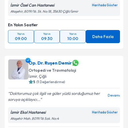
İzmir Özel Can Hastanesi
Haritada Göster
Ataşehir, 8019/16. Sk. No:18, 35630 Çiğli/İzmir
En Yakın Saatler
Yarın
Yarın
Yarın
Daha Fazla
09:00
09:30
10:00
Op. Dr. Ruşen Demir
Ortopedi ve Travmatoloji
İzmir
, Çiğli
5
(
1
Değerlendirme)
Doktorumuz çok ilgili ve güler yüzlü sorduğumuz her
Devamı
soruya açıklayıcı...
İzmir Ekol Hastanesi
Haritada Göster
Ataşehir Mah. 8019/16 Sok. No:4