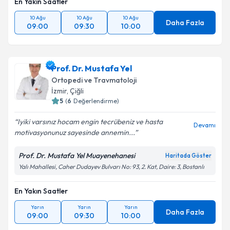
En Yakın Saatler
10 Ağu
10 Ağu
10 Ağu
Daha Fazla
09:00
09:30
10:00
Prof. Dr. Mustafa Yel
Ortopedi ve Travmatoloji
İzmir
, Çiğli
5
(
6
Değerlendirme)
Iyiki varsınız hocam engin tecrübeniz ve hasta
Devamı
motivasyonunuz sayesinde annemin...
Prof. Dr. Mustafa Yel Muayenehanesi
Haritada Göster
Yalı Mahallesi, Caher Dudayev Bulvarı No: 93, 2. Kat, Daire: 3, Bostanlı
En Yakın Saatler
Yarın
Yarın
Yarın
Daha Fazla
09:00
09:30
10:00