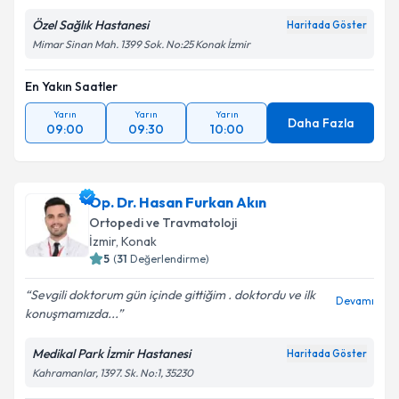
Özel Sağlık Hastanesi
Haritada Göster
Mimar Sinan Mah. 1399 Sok. No:25 Konak İzmir
Kişisel verilerimin işlenmesine ilişkin
Aydınlatma
Metni
'ni okudum ve kişisel verilerimin belirtilen
En Yakın Saatler
kapsamda işlenmesini kabul ediyorum.
Yarın
Yarın
Yarın
Daha Fazla
09:00
09:30
10:00
Takvim Talebini Gönder
Op. Dr. Hasan Furkan Akın
Ortopedi ve Travmatoloji
İzmir
, Konak
5
(
31
Değerlendirme)
Sevgili doktorum gün içinde gittiğim . doktordu ve ilk
Devamı
konuşmamızda...
Medikal Park İzmir Hastanesi
Haritada Göster
Kahramanlar, 1397. Sk. No:1, 35230