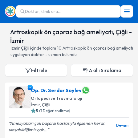
Doktor, klinik ara...
Artroskopik ön çapraz bağ ameliyatı, Çiğli -
İzmir
İzmir
Çiğli
içinde toplam
10
Artroskopik ön çapraz bağ ameliyatı
uygulayan doktor - uzman bulundu
Filtrele
Akıllı Sıralama
Op. Dr. Serdar Söylev
Ortopedi ve Travmatoloji
İzmir
, Çiğli
5
(
1
Değerlendirme)
Ameliyatları çok başarılı hastasıyla ilgilenen heran
Devamı
ulaşabildiğimiz çok...