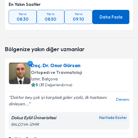
En Yakın Saatler
Yarın
Yarın
Yarın
Daha Fazla
08:30
08:50
09:10
Bölgenize yakın diğer uzmanlar
Doç. Dr. Onur Gürsan
Ortopedi ve Travmatoloji
İzmir
, Balçova
5
(
31
Değerlendirme)
Doktor bey çok iyi karşıladı güler yüzlü, ilk hastasını
Devamı
dinleyen...
Dokuz Eylül Üniverisitesi
Haritada Göster
BALÇOVA-İZMİR