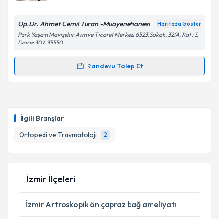
Op.Dr. Ahmet Cemil Turan -Muayenehanesi
Haritada Göster
Park Yaşam Mavişehir Avm ve Ticaret Merkezi 6523.Sokak, 32/A, Kat : 3,
Kişisel verilerimin işlenmesine ilişkin
Aydınlatma
Daire: 302, 35550
Metni
'ni okudum ve kişisel verilerimin belirtilen
kapsamda işlenmesini kabul ediyorum.
Randevu Talep Et
Randevu Takvimi Talebi
Takvim Talebini Gönder
Op. Dr. Ahmet Cemil Turan
için randevu takvimi
talebi oluşturun. Size bu uzmandan randevu almanız
İlgili Branşlar
için bir takvim hazırlandığında e-posta ile
bilgilendireceğiz.
Ortopedi ve Travmatoloji
2
E-posta Adresiniz
İzmir İlçeleri
Kişisel verilerimin işlenmesine ilişkin
Aydınlatma
İzmir
Artroskopik ön çapraz bağ ameliyatı
Metni
'ni okudum ve kişisel verilerimin belirtilen