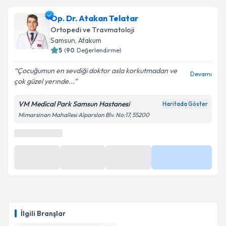
Op. Dr. Atakan Telatar
Ortopedi ve Travmatoloji
Samsun
, Atakum
5
(
90
Değerlendirme)
Çocuğumun en sevdiği doktor asla korkutmadan ve
Devamı
çok güzel yerınde...
VM Medical Park Samsun Hastanesi
Haritada Göster
Mimarsinan Mahallesi Alparslan Blv. No:17, 55200
En Yakın Saatler
09:00
09:15
09:30
Daha Fazla
İlgili Branşlar