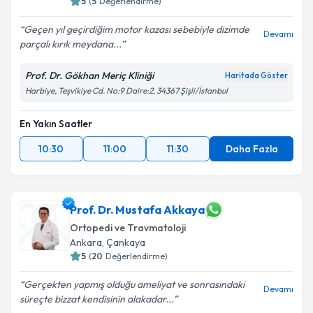
5
(
5
Değerlendirme)
Geçen yıl geçirdiğim motor kazası sebebiyle dizimde
Devamı
parçalı kırık meydana...
Prof. Dr. Gökhan Meriç Kliniği
Haritada Göster
Harbiye, Teşvikiye Cd. No:9 Daire:2, 34367 Şişli/İstanbul
En Yakın Saatler
10:30
11:00
11:30
Daha Fazla
Prof. Dr. Mustafa Akkaya
Ortopedi ve Travmatoloji
Ankara
, Çankaya
5
(
20
Değerlendirme)
Gerçekten yapmış olduğu ameliyat ve sonrasındaki
Devamı
süreçte bizzat kendisinin alakadar...