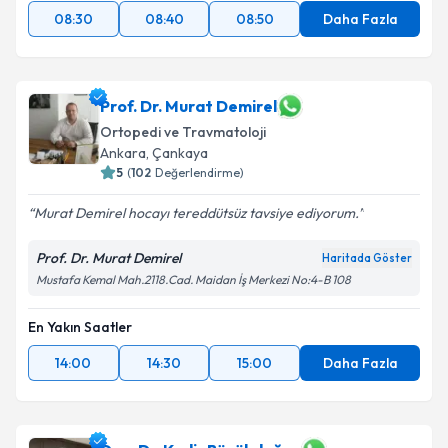
08:30
08:40
08:50
Daha Fazla
Prof. Dr. Murat Demirel
Ortopedi ve Travmatoloji
Ankara
, Çankaya
5
(
102
Değerlendirme)
Murat Demirel hocayı tereddütsüz tavsiye ediyorum.
Prof. Dr. Murat Demirel
Haritada Göster
Mustafa Kemal Mah.2118.Cad. Maidan İş Merkezi No:4-B 108
En Yakın Saatler
14:00
14:30
15:00
Daha Fazla