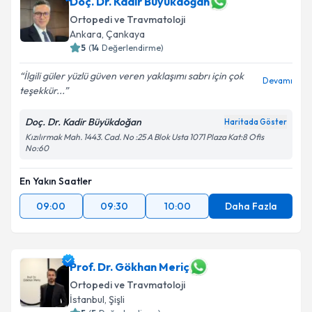
Doç. Dr. Kadir Büyükdoğan
Ortopedi ve Travmatoloji
Ankara
, Çankaya
5
(
14
Değerlendirme)
İlgili güler yüzlü güven veren yaklaşımı sabrı için çok
Devamı
teşekkür...
Doç. Dr. Kadir Büyükdoğan
Haritada Göster
Kızılırmak Mah. 1443. Cad. No :25 A Blok Usta 1071 Plaza Kat:8 Ofis
No:60
En Yakın Saatler
09:00
09:30
10:00
Daha Fazla
Prof. Dr. Gökhan Meriç
Ortopedi ve Travmatoloji
İstanbul
, Şişli