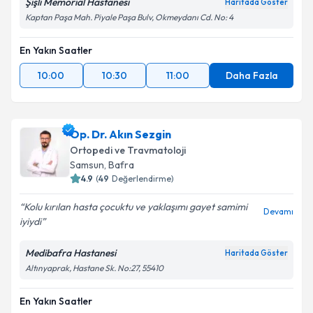
Şişli Memorial Hastanesi
Haritada Göster
Kaptan Paşa Mah. Piyale Paşa Bulv, Okmeydanı Cd. No: 4
En Yakın Saatler
10:00
10:30
11:00
Daha Fazla
Op. Dr. Akın Sezgin
Ortopedi ve Travmatoloji
Samsun
, Bafra
4.9
(
49
Değerlendirme)
Kolu kırılan hasta çocuktu ve yaklaşımı gayet samimi
Devamı
iyiydi
Medibafra Hastanesi
Haritada Göster
Altınyaprak, Hastane Sk. No:27, 55410
En Yakın Saatler