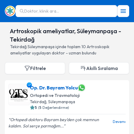
Doktor, klinik ara...
Artroskopik ameliyatlar, Süleymanpaşa -
Tekirdağ
Tekirdağ
Süleymanpaşa
içinde toplam
10
Artroskopik
ameliyatlar
uygulayan doktor - uzman bulundu
Filtrele
Akıllı Sıralama
Op. Dr. Bayram Yolcu
Ortopedi ve Travmatoloji
Tekirdağ
, Süleymanpaşa
5
(
5
Değerlendirme)
Ortopedi doktoru Bayram bey’den çok memnun
Devamı
kaldım. Sol serçe parmağım...