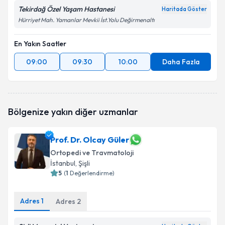
Tekirdağ Özel Yaşam Hastanesi
Haritada Göster
Hürriyet Mah. Yamanlar Mevkii İst.Yolu Değirmenaltı
En Yakın Saatler
09:00
09:30
10:00
Daha Fazla
Bölgenize yakın diğer uzmanlar
Prof. Dr. Olcay Güler
Ortopedi ve Travmatoloji
İstanbul
, Şişli
5
(
1
Değerlendirme)
Adres
1
Adres
2