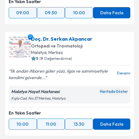
En Yakın Saatler
09:00
09:30
10:00
Daha Fazla
Doç. Dr. Serkan Akpancar
Ortopedi ve Travmatoloji
Malatya
, Merkez
5
(
9
Değerlendirme)
İlk andan itibaren güler yüzü, ilgisi ve samimiyetiyle
Devamı
kendimi güvende...
Malatya Hayat Hastanesi
Haritada Göster
Kışla Cad. No:37 Merkez, Malatya
En Yakın Saatler
10:00
11:00
13:30
Daha Fazla