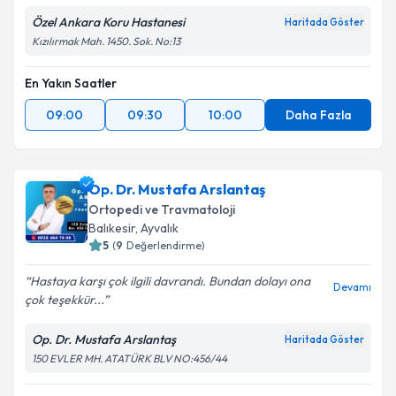
Özel Ankara Koru Hastanesi
Haritada Göster
Kızılırmak Mah. 1450. Sok. No:13
En Yakın Saatler
09:00
09:30
10:00
Daha Fazla
Op. Dr. Mustafa Arslantaş
Ortopedi ve Travmatoloji
Balıkesir
, Ayvalık
5
(
9
Değerlendirme)
Hastaya karşı çok ilgili davrandı. Bundan dolayı ona
Devamı
çok teşekkür...
Op. Dr. Mustafa Arslantaş
Haritada Göster
150 EVLER MH. ATATÜRK BLV NO:456/44