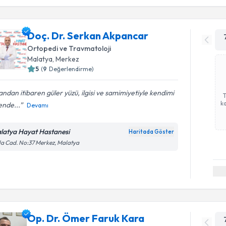
Doç. Dr. Serkan Akpancar
Ortopedi ve Travmatoloji
Malatya
, Merkez
5
(
9
Değerlendirme)
 andan itibaren güler yüzü, ilgisi ve samimiyetiyle kendimi
ka
ende...
Devamı
latya Hayat Hastanesi
Haritada Göster
la Cad. No:37 Merkez, Malatya
Op. Dr. Ömer Faruk Kara