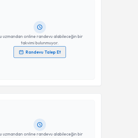
Bünyamin Kısacık
için randevu takvimi talebi
Size bu uzmandan randevu almanız için bir takvim
ında e-posta ile bilgilendireceğiz.
resiniz
u uzmandan online randevu alabileceğin bir
takvimi bulunmuyor.
Randevu Talep Et
 verilerimin işlenmesine ilişkin
Aydınlatma Metni
'ni
 ve kişisel verilerimin belirtilen kapsamda
esini kabul ediyorum.
akvimi Talebi
Takvim Talebini Gönder
İrfan Koca
için randevu takvimi talebi oluşturun. Size
 randevu almanız için bir takvim hazırlandığında e-
lgilendireceğiz.
resiniz
u uzmandan online randevu alabileceğin bir