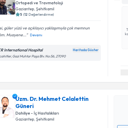
Ortopedi ve Travmatoloji
Gaziantep
, Şehitkamil
5
(
12
Değerlendirme)
isi, güler yüzü ve açıklayıcı yaklaşımıyla çok memnun
ka
dım. Muayene...
Devamı
R International Hospital
Haritada Göster
ahitler, Gazi Muhtar Paşa Blv. No:56, 27090
Randevu T
Uzm. Dr. 
talebi oluş
Uzm. Dr. Mehmet Celalettin
takvim hazı
Güneri
E-posta Ad
Dahiliye - İç Hastalıkları
Gaziantep
, Şehitkamil