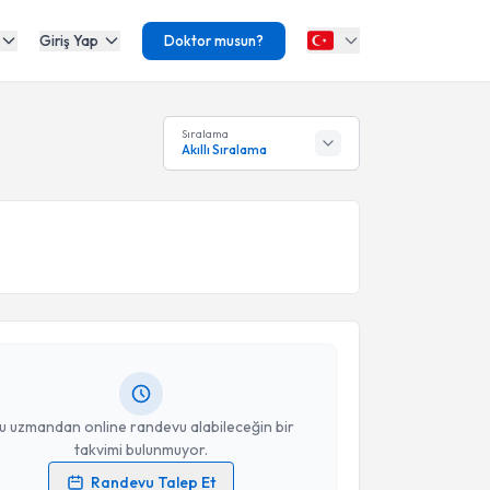
Giriş Yap
Doktor musun?
Sıralama
Akıllı Sıralama
akvimi Talebi
ustafa Kemal Gölbaşı
için randevu takvimi talebi
Size bu uzmandan randevu almanız için bir takvim
ında e-posta ile bilgilendireceğiz.
resiniz
u uzmandan online randevu alabileceğin bir
takvimi bulunmuyor.
Randevu Talep Et