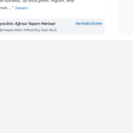
an hocama , ay önce gittim. Migren, tetik
mak,...
Devamı
Kişisel
okudum
zyoclinic Ağrısız Yaşam Merkezi
Haritada Göster
işlenm
irmiçem Mah. Mithat Enç Cad. No:5.