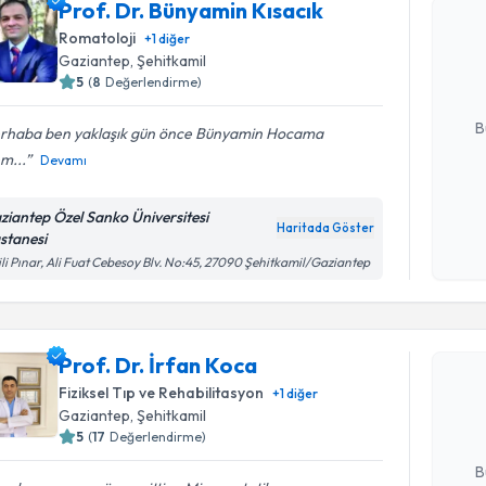
Prof. Dr. Bünyamin Kısacık
Prof. Dr. 
oluşturun. 
Romatoloji
+
1
diğer
hazırlandığ
Gaziantep
, Şehitkamil
5
(
8
Değerlendirme)
E-posta Ad
B
rhaba ben yaklaşık gün önce Bünyamin Hocama
m...
Devamı
Kişisel
ziantep Özel Sanko Üniversitesi
okudum
Haritada Göster
stanesi
işlenm
ili Pınar, Ali Fuat Cebesoy Blv. No:45, 27090 Şehitkamil/Gaziantep
Randevu T
Prof. Dr. 
Prof. Dr. İrfan Koca
bu uzmandan
Fiziksel Tıp ve Rehabilitasyon
+
1
diğer
posta ile bi
Gaziantep
, Şehitkamil
5
(
17
Değerlendirme)
E-posta Ad
B