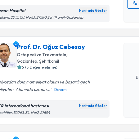
ssan Hospital
Haritada Göster
Kişisel
ikent, 2015. Cd. No:13, 27580 Şehitkamil/Gaziantep
okudum
Randevu T
işlenm
Prof. Dr.
Prof. Dr. Oğuz Cebesoy
Size bu uzm
Ortopedi ve Travmatoloji
hazırlandığ
Gaziantep
, Şehitkamil
5
(
5
Değerlendirme)
E-posta Ad
B
lyozdan dolayı ameliyat oldum ve başarılı geçti
liyatım. Alanında uzman...
Devamı
Kişisel
okudum
R International hastanesi
Haritada Göster
işlenm
ahitler, 52063. Sk. No:2, 27584
Randevu T