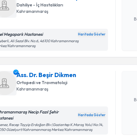
Dahiliye - İç Hastalıkları
E-posta Ad
Kahramanmaraş
B
el Megapark Hastanesi
Haritada Göster
Kişisel
berli, Ali Sezal Blv. No:6, 46100 Kahramanmaraş
rkez/Kahramanmaraş
Randevu T
okudum
işlenm
Ass. Dr. B
Size bu uzm
Ass. Dr. Beşir Dikmen
hazırlandığ
Ortopedi ve Travmatoloji
Kahramanmaraş
E-posta Ad
B
hramanmaraş Necip Fazıl Şehir
Haritada Göster
stanesi
Kişisel
enez, Recep Tayyip Erdoğan Blv (Gaziantep K.Maraş Yolu) No:14,
okudum
050 Güzelyurt/Kahramanmaraş Merkez/Kahramanmaraş
işlenm