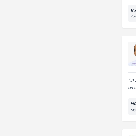
Bo
Gaz
Sko
ame
NC
Müc