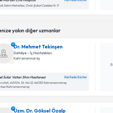
el Marash Life Hospital
Haritada Göster
Kişisel
ük Selim Mahallesi, Oniki Şubat Caddesi N: 11
okudum
işlenm
Randevu T
enize yakın diğer uzmanlar
Dr. Mehme
Size bu uzm
Dr. Mehmet Tekinşen
hazırlandığ
Dahiliye - İç Hastalıkları
E-posta Ad
Kahramanmaraş
B
el Sular Vatan Shm Hastanesi
Haritada Göster
Kişisel
yrullah, 60004. Sk. No:12, 46050 Kahramanmaraş
Randevu T
rkez/Kahramanmaraş
okudum
işlenm
Uzm. Dr. 
Size bu uzm
Uzm. Dr. Göksel Özalp
hazırlandığ