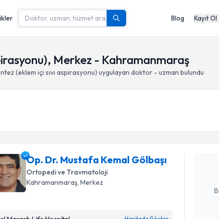
ikler
Blog
Kayıt Ol
aspirasyonu), Merkez - Kahramanmaraş
ntez (eklem içi sıvı aspirasyonu)
uygulayan doktor - uzman bulundu
Randevu T
Op. Dr. M
oluşturun. 
Op. Dr. Mustafa Kemal Gölbaşı
hazırlandığ
Ortopedi ve Travmatoloji
E-posta Ad
Kahramanmaraş
, Merkez
B