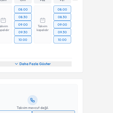
08:00
08:00
08:30
08:30
09:00
09:00
Takvim
Takvim
palıdır
kapalıdır
09:30
09:30
10:00
10:00
akvimi Talebi
Daha Fazla Göster
Mehmet Celalettin Güneri
için randevu takvimi
turun. Size bu uzmandan randevu almanız için bir
rlandığında e-posta ile bilgilendireceğiz.
resiniz
Takvim mevcut değil.