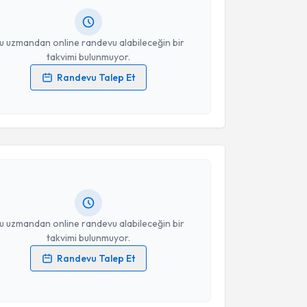
resiniz
u uzmandan online randevu alabileceğin bir
takvimi bulunmuyor.
Randevu Talep Et
 verilerimin işlenmesine ilişkin
Aydınlatma Metni
'ni
akvimi Talebi
 ve kişisel verilerimin belirtilen kapsamda
esini kabul ediyorum.
eşir Dikmen
için randevu takvimi talebi oluşturun.
Takvim Talebini Gönder
andan randevu almanız için bir takvim
ında e-posta ile bilgilendireceğiz.
resiniz
u uzmandan online randevu alabileceğin bir
takvimi bulunmuyor.
Randevu Talep Et
 verilerimin işlenmesine ilişkin
Aydınlatma Metni
'ni
 ve kişisel verilerimin belirtilen kapsamda
esini kabul ediyorum.