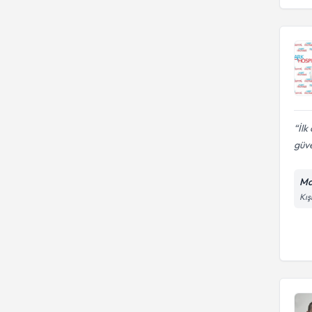
İlk
güv
Ma
Kış