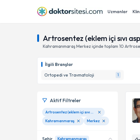
Uzmanlar
Klin
Artrosentez (eklem içi sıvı 
Kahramanmaraş
Merkez
içinde toplam
10
Artrose
İlgili Branşlar
Ortopedi ve Travmatoloji
1
Aktif Filtreler
Artrosentez (eklem içi sıvı aspirasyonu)
Kahramanmaraş
Merkez
Şehir
Kahramanmaraş