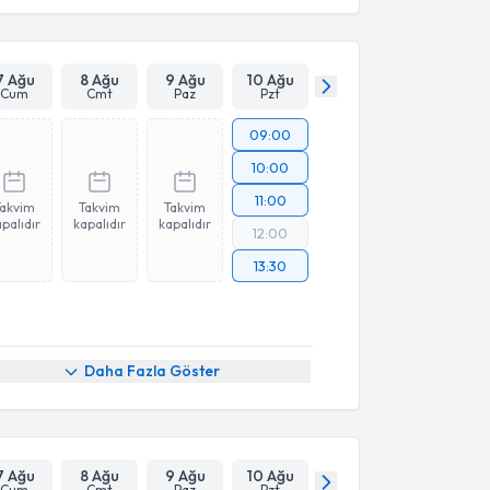
Takvim Talebini Gönder
7 Ağu
8 Ağu
9 Ağu
10 Ağu
Cum
Cmt
Paz
Pzt
09:00
10:00
11:00
Takvim
Takvim
Takvim
palıdır
kapalıdır
kapalıdır
12:00
13:30
Daha Fazla Göster
7 Ağu
8 Ağu
9 Ağu
10 Ağu
Cum
Cmt
Paz
Pzt