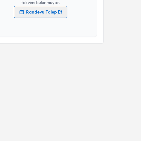
takvimi bulunmuyor.
Randevu Talep Et
 verilerimin işlenmesine ilişkin
Aydınlatma Metni
'ni
 ve kişisel verilerimin belirtilen kapsamda
esini kabul ediyorum.
Takvim Talebini Gönder