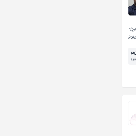
İlg
kal
NC
Müc