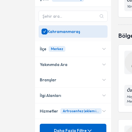
Öz
Yör
Kahramanmaraş
Bölg
İlçe
Merkez
Yakınımda Ara
Branşlar
Konumuma yakın uzmanları
Merkez
göster
Öz
İlgi Alanları
Ha
Me
Hizmetler
Artrosentez (eklem içi sıvı aspirasyonu)
Ortopedi ve Travmatoloji
Mezuniyet
Anevrizmal Kemik Kisti
Daha Fazla Filtre