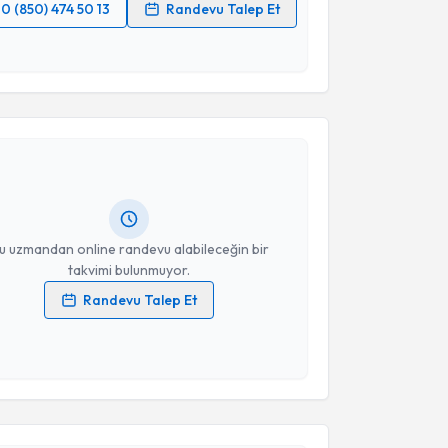
0 (850) 474 50 13
Randevu Talep Et
 verilerimin işlenmesine ilişkin
Aydınlatma Metni
'ni
 ve kişisel verilerimin belirtilen kapsamda
akvimi Talebi
esini kabul ediyorum.
 Oğuz Cebesoy
Takvim Talebini Gönder
için randevu takvimi talebi oluşturun.
andan randevu almanız için bir takvim
ında e-posta ile bilgilendireceğiz.
resiniz
u uzmandan online randevu alabileceğin bir
takvimi bulunmuyor.
Randevu Talep Et
 verilerimin işlenmesine ilişkin
Aydınlatma Metni
'ni
 ve kişisel verilerimin belirtilen kapsamda
esini kabul ediyorum.
akvimi Talebi
Takvim Talebini Gönder