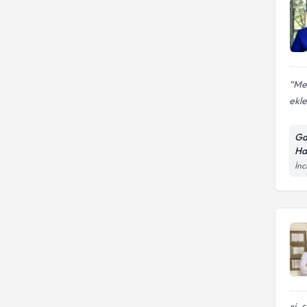
Me
ekle
Ga
Ha
İnc