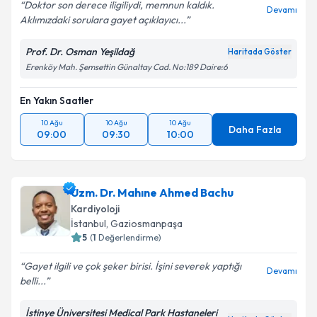
Doktor son derece iligiliydi, memnun kaldık.
Devamı
Aklımızdaki sorulara gayet açıklayıcı...
Prof. Dr. Osman Yeşildağ
Haritada Göster
Erenköy Mah. Şemsettin Günaltay Cad. No:189 Daire:6
En Yakın Saatler
10 Ağu
10 Ağu
10 Ağu
Daha Fazla
09:00
09:30
10:00
Uzm. Dr. Mahıne Ahmed Bachu
Kardiyoloji
İstanbul
, Gaziosmanpaşa
5
(
1
Değerlendirme)
Gayet ilgili ve çok şeker birisi. İşini severek yaptığı
Devamı
belli...
İstinye Üniversitesi Medical Park Hastaneleri