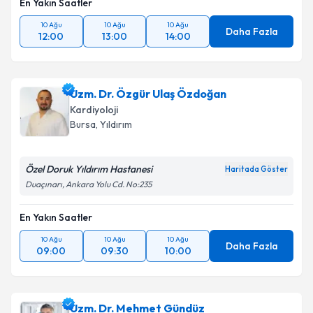
En Yakın Saatler
10 Ağu
10 Ağu
10 Ağu
Daha Fazla
12:00
13:00
14:00
Uzm. Dr. Özgür Ulaş Özdoğan
Kardiyoloji
Bursa
, Yıldırım
Özel Doruk Yıldırım Hastanesi
Haritada Göster
Duaçınarı, Ankara Yolu Cd. No:235
En Yakın Saatler
10 Ağu
10 Ağu
10 Ağu
Daha Fazla
09:00
09:30
10:00
Uzm. Dr. Mehmet Gündüz