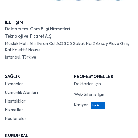
İLETİŞİM
Doktorsitesi Com Bilgi Hizmetleri
Teknoloji ve Ticaret A.Ş.
Maslak Mah. Ahi Evran Cd. A.O.S 55 Sokak No:2 Aksoy Plaza Giriş
Kat Kolektif House
İstanbul, Türkiye
SAĞLIK
PROFESYONELLER
Uzmanlar
Doktorlar İçin
Uzmanlık Alanları
Web Siteniz İçin
Hastalıklar
Kariyer
İşe Alım
Hizmetler
Hastaneler
KURUMSAL