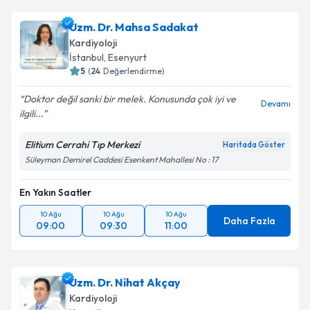
oluşturun. Size bu uzmandan randevu almanız için bir
Uzm. Dr. Mahsa Sadakat
takvim hazırlandığında e-posta ile bilgilendireceğiz.
Kardiyoloji
E-posta Adresiniz
İstanbul
, Esenyurt
5
(
24
Değerlendirme)
Doktor değil sanki bir melek. Konusunda çok iyi ve
Devamı
ilgili...
Kişisel verilerimin işlenmesine ilişkin
Aydınlatma
Metni
'ni okudum ve kişisel verilerimin belirtilen
Elitium Cerrahi Tıp Merkezi
Haritada Göster
kapsamda işlenmesini kabul ediyorum.
Süleyman Demirel Caddesi Esenkent Mahallesi No : 17
En Yakın Saatler
Takvim Talebini Gönder
10 Ağu
10 Ağu
10 Ağu
Daha Fazla
09:00
09:30
11:00
Uzm. Dr. Nihat Akçay
Kardiyoloji