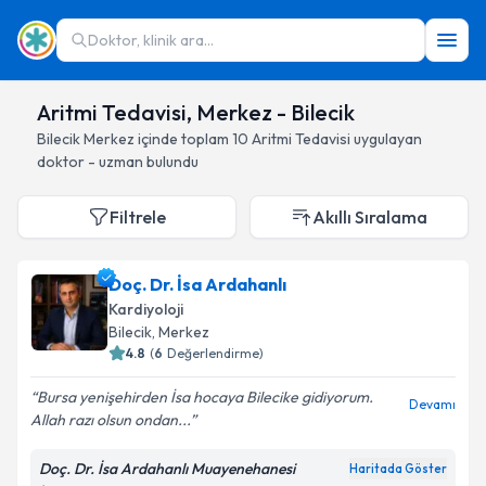
Doktor, klinik ara...
Aritmi Tedavisi, Merkez - Bilecik
Bilecik
Merkez
içinde toplam
10
Aritmi Tedavisi
uygulayan
doktor - uzman bulundu
Filtrele
Akıllı Sıralama
Doç. Dr. İsa Ardahanlı
Kardiyoloji
Bilecik
, Merkez
4.8
(
6
Değerlendirme)
Bursa yenişehirden İsa hocaya Bilecike gidiyorum.
Devamı
Allah razı olsun ondan...
Doç. Dr. İsa Ardahanlı Muayenehanesi
Haritada Göster