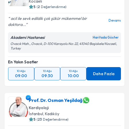
Kocaeli
5
(
2
Değerlendirme)
acil ile sevk edildik çok şükür mükemmel bir
Devamı
doktora...
Akademi Hastanesi
Haritada Göster
Ovacık Mah., Ovacık, D-100 Karayolu No: 22, 41040 Başiskele/Kocaeli,
Turkey
En Yakın Saatler
10 Ağu
10 Ağu
10 Ağu
Daha Fazla
09:00
09:30
10:00
Prof. Dr. Osman Yeşildağ
Kardiyoloji
İstanbul
, Kadıköy
5
(
23
Değerlendirme)