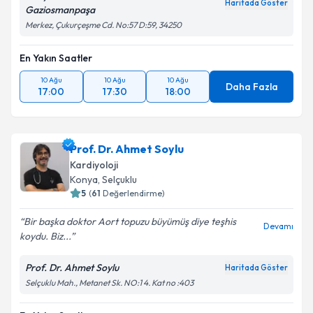
Haritada Göster
Gaziosmanpaşa
Merkez, Çukurçeşme Cd. No:57 D:59, 34250
En Yakın Saatler
10 Ağu
10 Ağu
10 Ağu
Daha Fazla
17:00
17:30
18:00
Prof. Dr. Ahmet Soylu
Kardiyoloji
Konya
, Selçuklu
5
(
61
Değerlendirme)
Bir başka doktor Aort topuzu büyümüş diye teşhis
Devamı
koydu. Biz...
Prof. Dr. Ahmet Soylu
Haritada Göster
Selçuklu Mah., Metanet Sk. NO:1 4. Kat no :403