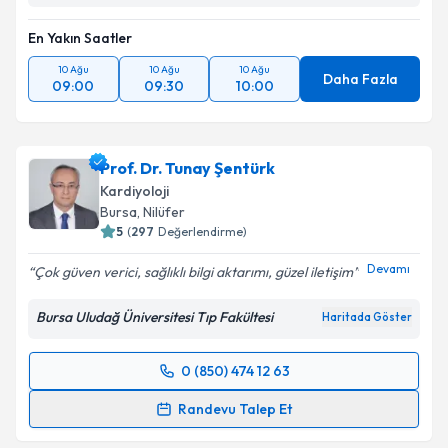
En Yakın Saatler
10 Ağu
10 Ağu
10 Ağu
Daha Fazla
09:00
09:30
10:00
Prof. Dr. Tunay Şentürk
Kardiyoloji
Bursa
, Nilüfer
5
(
297
Değerlendirme)
Devamı
Çok güven verici, sağlıklı bilgi aktarımı, güzel iletişim
Bursa Uludağ Üniversitesi Tıp Fakültesi
Haritada Göster
0 (850) 474 12 63
Randevu Takvimi Talebi
Randevu Talep Et
Prof. Dr. Tunay Şentürk
için randevu takvimi talebi