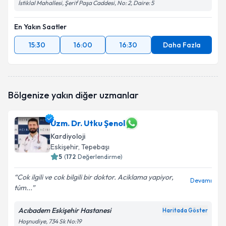
İstiklal Mahallesi, Şerif Paşa Caddesi, No: 2, Daire: 5
En Yakın Saatler
15:30
16:00
16:30
Daha Fazla
Bölgenize yakın diğer uzmanlar
Uzm. Dr. Utku Şenol
Kardiyoloji
Eskişehir
, Tepebaşı
5
(
172
Değerlendirme)
Cok ilgili ve cok bilgili bir doktor. Aciklama yapiyor,
Devamı
túm...
Acıbadem Eskişehir Hastanesi
Haritada Göster
Hoşnudiye, 734 Sk No:19