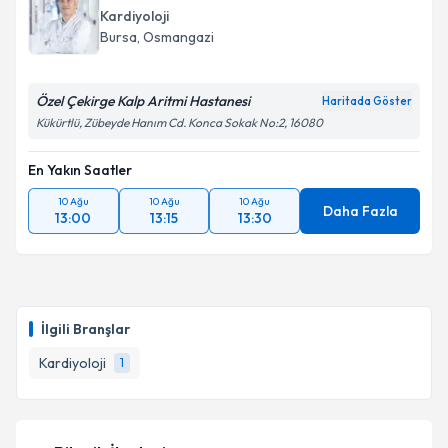
Kardiyoloji
Bursa
, Osmangazi
Özel Çekirge Kalp Aritmi Hastanesi
Haritada Göster
Kükürtlü, Zübeyde Hanım Cd. Konca Sokak No:2, 16080
En Yakın Saatler
10 Ağu
10 Ağu
10 Ağu
Daha Fazla
13:00
13:15
13:30
İlgili Branşlar
Kardiyoloji
1