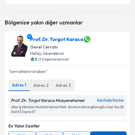
Bölgenize yakın diğer uzmanlar
Prof. Dr. Turgut Karaca
Genel Cerrahi
Hatay
, İskenderun
5
(
1
Değerlendirme)
cerrahların kralısın
Adres
1
Adres
2
Adres
3
Prof. Dr. Turgut Karaca Muayenehanesi
Haritada Göster
Atay İş Merkezi Mustafa Kemal Mah. Ibrahim Karaoğlanoğlu Cad. No:58
Kat:10 Daire:57
En Yakın Saatler