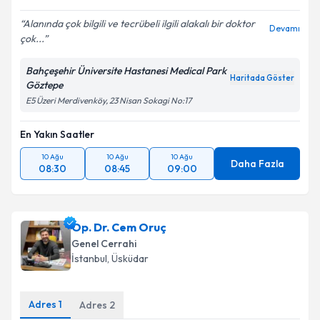
Alanında çok bilgili ve tecrübeli ilgili alakalı bir doktor
Devamı
çok...
Kişisel verilerimin işlenmesine ilişkin
Aydınlatma
Metni
'ni okudum ve kişisel verilerimin belirtilen
Bahçeşehir Üniversite Hastanesi Medical Park
kapsamda işlenmesini kabul ediyorum.
Haritada Göster
Göztepe
E5 Üzeri Merdivenköy, 23 Nisan Sokagi No:17
Takvim Talebini Gönder
En Yakın Saatler
10 Ağu
10 Ağu
10 Ağu
Daha Fazla
08:30
08:45
09:00
Op. Dr. Cem Oruç
Genel Cerrahi
İstanbul
, Üsküdar
Adres
1
Adres
2