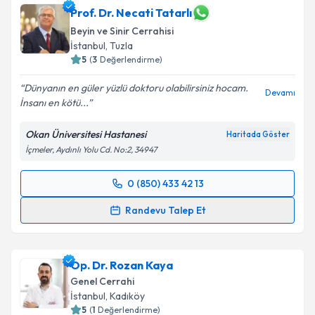
Prof. Dr. Necati Tatarlı
Beyin ve Sinir Cerrahisi
İstanbul
, Tuzla
5
(
3
Değerlendirme)
Dünyanın en güler yüzlü doktoru olabilirsiniz hocam.
Devamı
İnsanı en kötü...
Okan Üniversitesi Hastanesi
Haritada Göster
İçmeler, Aydınlı Yolu Cd. No:2, 34947
0 (850) 433 42 13
Randevu Takvimi Talebi
Randevu Talep Et
Prof. Dr. Necati Tatarlı
için randevu takvimi talebi
oluşturun. Size bu uzmandan randevu almanız için bir
Op. Dr. Rozan Kaya
takvim hazırlandığında e-posta ile bilgilendireceğiz.
Genel Cerrahi
E-posta Adresiniz
İstanbul
, Kadıköy
5
(
1
Değerlendirme)