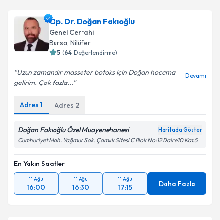
Op. Dr. Doğan Fakıoğlu
Genel Cerrahi
Bursa
, Nilüfer
5
(
64
Değerlendirme)
Uzun zamandır masseter botoks için Doğan hocama
Devamı
gelirim. Çok fazla...
Adres
1
Adres
2
Doğan Fakıoğlu Özel Muayenehanesi
Haritada Göster
Cumhuriyet Mah. Yağmur Sok. Çamlık Sitesi C Blok No:12 Daire10 Kat:5
En Yakın Saatler
11 Ağu
11 Ağu
11 Ağu
Daha Fazla
16:00
16:30
17:15