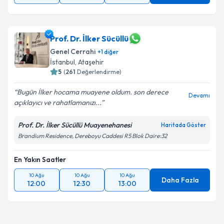
Takvim Talebini Gönder
Prof. Dr. İlker Sücüllü
Genel Cerrahi
+
1
diğer
İstanbul
, Ataşehir
5
(
261
Değerlendirme)
Bugün İlker hocama muayene oldum. son derece
Devamı
açıklayıcı ve rahatlamanızı...
Prof. Dr. İlker Sücüllü Muayenehanesi
Haritada Göster
Brandium Residence, Dereboyu Caddesi R5 Blok Daire:32
En Yakın Saatler
10 Ağu
10 Ağu
10 Ağu
Daha Fazla
12:00
12:30
13:00