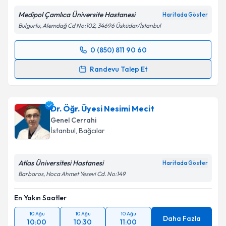
Medipol Çamlıca Üniversite Hastanesi
Haritada Göster
Bulgurlu, Alemdağ Cd No:102, 34696 Üsküdar/İstanbul
0 (850) 811 90 60
Randevu Takvimi Talebi
Randevu Talep Et
Op. Dr. Cem Oruç
için randevu takvimi talebi
oluşturun. Size bu uzmandan randevu almanız için bir
Dr. Öğr. Üyesi Nesimi Mecit
takvim hazırlandığında e-posta ile bilgilendireceğiz.
Genel Cerrahi
E-posta Adresiniz
İstanbul
, Bağcılar
Atlas Üniversitesi Hastanesi
Haritada Göster
Barbaros, Hoca Ahmet Yesevi Cd. No:149
Kişisel verilerimin işlenmesine ilişkin
Aydınlatma
Metni
'ni okudum ve kişisel verilerimin belirtilen
En Yakın Saatler
kapsamda işlenmesini kabul ediyorum.
10 Ağu
10 Ağu
10 Ağu
Daha Fazla
10:00
10:30
11:00