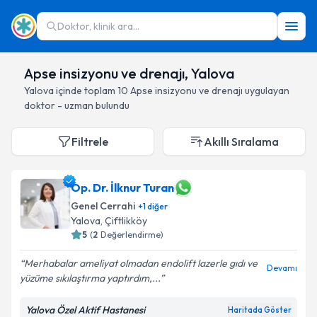
Doktor, klinik ara...
Apse insizyonu ve drenajı, Yalova
Yalova
içinde toplam
10
Apse insizyonu ve drenajı
uygulayan
doktor - uzman bulundu
Filtrele
Akıllı Sıralama
Op. Dr. İlknur Turan
Genel Cerrahi
+
1
diğer
Yalova
, Çiftlikköy
5
(
2
Değerlendirme)
Merhabalar ameliyat olmadan endolift lazerle gıdı ve
Devamı
yüzüme sıkılaştırma yaptırdım,...
Yalova Özel Aktif Hastanesi
Haritada Göster