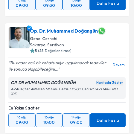
10 Ağu
10 Ağu
10 Ağu
Daha Fazla
09:00
09:30
10:00
Op. Dr. Muhammed Doğangün
Genel Cerrahi
Sakarya
, Serdivan
5
(
28
Değerlendirme)
Bu kadar acılı bir rahatsızlığın uygulanacak tedaviler
Devamı
ile sonuca ulaşabileceğini...
OP. DR MUHAMMED DOĞANGÜN
Haritada Göster
ARABACI ALANI MAH MEHMET AKİF ERSOY CAD NO 49 DAİRE NO
103
En Yakın Saatler
10 Ağu
10 Ağu
14 Ağu
Daha Fazla
09:00
10:00
09:00