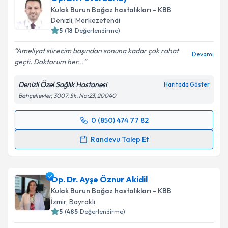
Kulak Burun Boğaz hastalıkları - KBB
Denizli
, Merkezefendi
5
(
18
Değerlendirme)
Ameliyat sürecim başından sonuna kadar çok rahat
Devamı
geçti. Doktorum her...
Denizli Özel Sağlık Hastanesi
Haritada Göster
Bahçelievler, 3007. Sk. No:23, 20040
0 (850) 474 77 82
Randevu Takvimi Talebi
Randevu Talep Et
Op. Dr. Fevzi Barlay
için randevu takvimi talebi
oluşturun. Size bu uzmandan randevu almanız için bir
Op. Dr. Ayşe Öznur Akidil
takvim hazırlandığında e-posta ile bilgilendireceğiz.
Kulak Burun Boğaz hastalıkları - KBB
E-posta Adresiniz
İzmir
, Bayraklı
5
(
485
Değerlendirme)