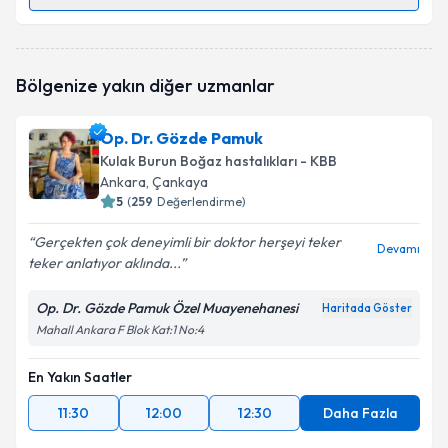
Randevu Takvimi Talebi
Op. Dr. Rafet Keleş
için randevu takvimi talebi
Bölgenize yakın diğer uzmanlar
oluşturun. Size bu uzmandan randevu almanız için bir
takvim hazırlandığında e-posta ile bilgilendireceğiz.
Op. Dr. Gözde Pamuk
E-posta Adresiniz
Kulak Burun Boğaz hastalıkları - KBB
Ankara
, Çankaya
5
(
259
Değerlendirme)
Gerçekten çok deneyimli bir doktor herşeyi teker
Kişisel verilerimin işlenmesine ilişkin
Aydınlatma
Devamı
teker anlatıyor aklında...
Metni
'ni okudum ve kişisel verilerimin belirtilen
kapsamda işlenmesini kabul ediyorum.
Op. Dr. Gözde Pamuk Özel Muayenehanesi
Haritada Göster
Mahall Ankara F Blok Kat:1 No:4
Takvim Talebini Gönder
En Yakın Saatler
11:30
12:00
12:30
Daha Fazla