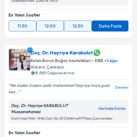
Güzeloba Mah. 2246 Sk. No:5
En Yakın Saatler
11:30
12:00
12:30
Daha Fazla
Doç. Dr. Hayriye Karabulut
Kulak Burun Boğaz hastalıkları - KBB
+
3
diğer
Ankara
, Çankaya
5
(
501
Değerlendirme)
Ne kadar övsem azdır mükemmel Hayriye hoca şuan
Devamı
kez...
Doç. Dr. Hayriye KARABULUT
Haritada Göster
Muayenehanesi
Kızılırmak Mah. 1446 Cad. No:12/3 Alternatif Plaza Çukurambar
En Yakın Saatler