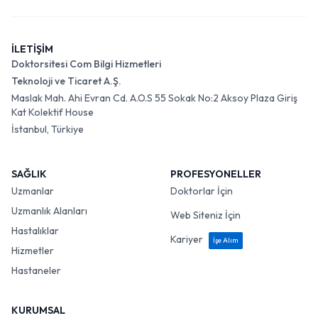
İLETİŞİM
Doktorsitesi Com Bilgi Hizmetleri
Teknoloji ve Ticaret A.Ş.
Maslak Mah. Ahi Evran Cd. A.O.S 55 Sokak No:2 Aksoy Plaza Giriş
Kat Kolektif House
İstanbul, Türkiye
SAĞLIK
PROFESYONELLER
Uzmanlar
Doktorlar İçin
Uzmanlık Alanları
Web Siteniz İçin
Hastalıklar
Kariyer
İşe Alım
Hizmetler
Hastaneler
KURUMSAL