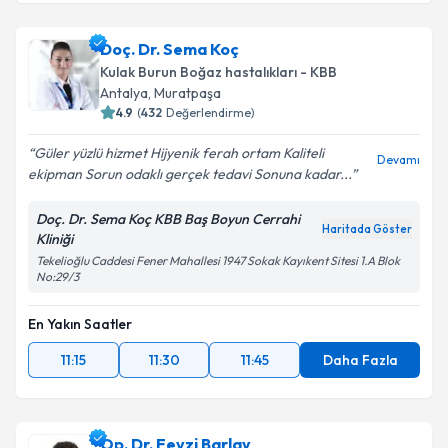
Doç. Dr. Sema Koç
Kulak Burun Boğaz hastalıkları - KBB
Antalya
, Muratpaşa
4.9
(
432
Değerlendirme)
Güler yüzlü hizmet Hijyenik ferah ortam Kaliteli
Devamı
ekipman Sorun odaklı gerçek tedavi Sonuna kadar...
Doç. Dr. Sema Koç KBB Baş Boyun Cerrahi
Haritada Göster
Kliniği
Tekelioğlu Caddesi Fener Mahallesi 1947 Sokak Kayıkent Sitesi 1.A Blok
No:29/3
En Yakın Saatler
11:15
11:30
11:45
Daha Fazla
Op. Dr. Fevzi Barlay