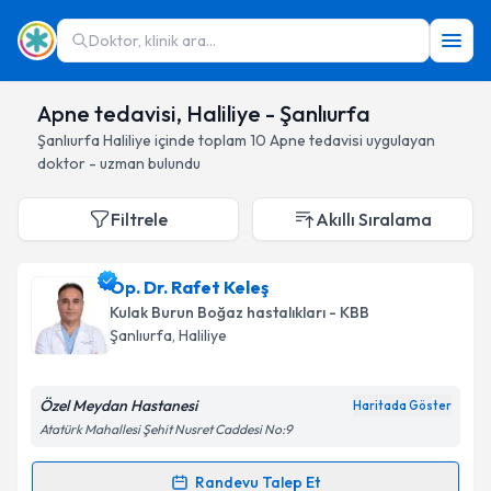
Doktor, klinik ara...
Apne tedavisi, Haliliye - Şanlıurfa
Şanlıurfa
Haliliye
içinde toplam
10
Apne tedavisi
uygulayan
doktor - uzman bulundu
Filtrele
Akıllı Sıralama
Op. Dr. Rafet Keleş
Kulak Burun Boğaz hastalıkları - KBB
Şanlıurfa
, Haliliye
Özel Meydan Hastanesi
Haritada Göster
Atatürk Mahallesi Şehit Nusret Caddesi No:9
Randevu Talep Et