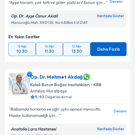
Devamı
Ayşe hocam, çok tatlı ve güler yüzlü sırf bunun için...
Kişisel verilerimin işlenmesine ilişkin
Aydınlatma
Op. Dr. Ayşe Öznur Akidil
Haritada Göster
Metni
'ni okudum ve kişisel verilerimin belirtilen
Mansuroğlu Mah. 1593/1 Sk. No:4 B Blok K:8 D:85
kapsamda işlenmesini kabul ediyorum.
En Yakın Saatler
Takvim Talebini Gönder
12 Ağu
12 Ağu
12 Ağu
Daha Fazla
10:30
11:30
13:30
Op. Dr. Mehmet Akdağ
Kulak Burun Boğaz hastalıkları - KBB
Antalya
, Muratpaşa
5
(
92
Değerlendirme)
Babamda horlama ve ağır uyku apnesi mevcuttu.
Devamı
Maske kullanamadığı için...
Anatolia Lara Hastanesi
Haritada Göster