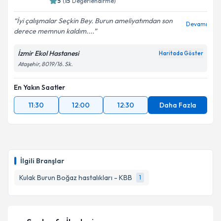
5
(
15
Değerlendirme)
İyi çalışmalar Seçkin Bey. Burun ameliyatımdan son
Devamı
derece memnun kaldım....
İzmir Ekol Hastanesi
Haritada Göster
Ataşehir, 8019/16. Sk.
En Yakın Saatler
11:30
12:00
12:30
Daha Fazla
İlgili Branşlar
Kulak Burun Boğaz hastalıkları - KBB
1