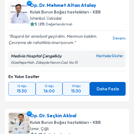
Op. Dr. Mehmet Altan Atalay
Kulak Burun Boğaz hastalıkları - KBB
İstanbul
, Üsküdar
5
(
215
Değerlendirme)
Başarılı bir ameliyat geçirdim. Memnun kaldım.
Devamı
Çevreme de rahatlıkla öneriyorum.
Medivia Hospital Çengelköy
Haritada Göster
Güzeltepe Mah. Zübeyde Hanım Cad. No:15
En Yakın Saatler
12 Ağu
12 Ağu
13 Ağu
Daha Fazla
15:30
16:00
15:30
Op. Dr. Seçkin Akbal
Kulak Burun Boğaz hastalıkları - KBB
İzmir
, Çiğli