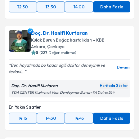
12:30
13:30
14:00
Daha Fazla
Doç. Dr. Hanifi Kurtaran
Kulak Burun Boğaz hastalıkları - KBB
Ankara
, Çankaya
5
(
227
Değerlendirme)
Ben hayatımda bu kadar ilgili doktor deneyimli ve
Devamı
tedavi...
Doç. Dr. Hanifi Kurtaran
Haritada Göster
YDA CENTER Kızılırmak Mah Dumlupınar Bulvarı 9A Daire: 564
En Yakın Saatler
14:15
14:30
14:45
Daha Fazla