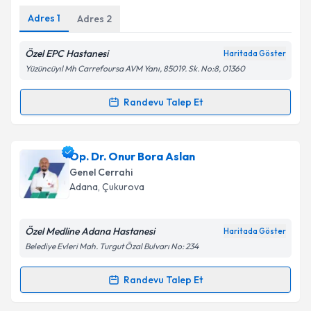
Adres
1
Adres
2
Kişisel verilerimin işlenmesine ilişkin
Aydınlatma
Metni
'ni okudum ve kişisel verilerimin belirtilen
kapsamda işlenmesini kabul ediyorum.
Özel EPC Hastanesi
Haritada Göster
Yüzüncüyıl Mh Carrefoursa AVM Yanı, 85019. Sk. No:8, 01360
Takvim Talebini Gönder
Randevu Talep Et
Randevu Takvimi Talebi
Op. Dr. Necmi Yücekule
için randevu takvimi talebi
Op. Dr. Onur Bora Aslan
oluşturun. Size bu uzmandan randevu almanız için bir
Genel Cerrahi
takvim hazırlandığında e-posta ile bilgilendireceğiz.
Adana
, Çukurova
E-posta Adresiniz
Özel Medline Adana Hastanesi
Haritada Göster
Belediye Evleri Mah. Turgut Özal Bulvarı No: 234
Kişisel verilerimin işlenmesine ilişkin
Aydınlatma
Randevu Talep Et
Randevu Takvimi Talebi
Metni
'ni okudum ve kişisel verilerimin belirtilen
kapsamda işlenmesini kabul ediyorum.