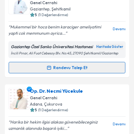
bilgilendireceğiz.
Genel Cerrahi
Gaziantep
, Şehitkamil
E-posta Adresiniz
5
(
1
Değerlendirme)
Mukemmel bir hoca benim karaciger ameliyatimi
Devamı
yapti cok memmunum ayrica...
Kişisel verilerimin işlenmesine ilişkin
Aydınlatma
Gaziantep Özel Sanko Üniversitesi Hastanesi
Haritada Göster
Metni
'ni okudum ve kişisel verilerimin belirtilen
İncili Pınar, Ali Fuat Cebesoy Blv. No:45, 27090 Şehitkamil/Gaziantep
kapsamda işlenmesini kabul ediyorum.
Randevu Talep Et
Randevu Takvimi Talebi
Takvim Talebini Gönder
Doç. Dr. Ersin Borazan
için randevu takvimi talebi
Op. Dr. Necmi Yücekule
oluşturun. Size bu uzmandan randevu almanız için bir
Genel Cerrahi
takvim hazırlandığında e-posta ile bilgilendireceğiz.
Adana
, Çukurova
5
(
1
Değerlendirme)
E-posta Adresiniz
Harika bir hekim ilgisi alakası güvenebileceginiz
Devamı
uzmanlık alanında başarılı iyiki...