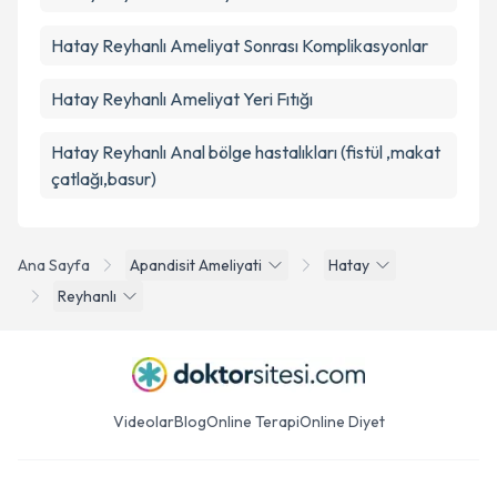
Hatay Reyhanlı Ameliyat Sonrası Komplikasyonlar
Hatay Reyhanlı Ameliyat Yeri Fıtığı
Hatay Reyhanlı Anal bölge hastalıkları (fistül ,makat
çatlağı,basur)
Ana Sayfa
Apandisit Ameliyati
Hatay
Reyhanlı
Videolar
Blog
Online Terapi
Online Diyet