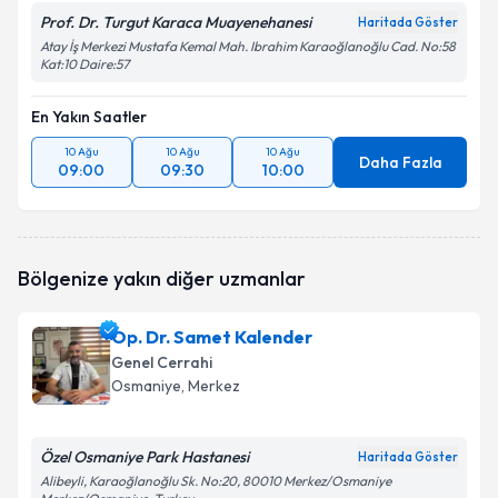
Prof. Dr. Turgut Karaca Muayenehanesi
Haritada Göster
Atay İş Merkezi Mustafa Kemal Mah. Ibrahim Karaoğlanoğlu Cad. No:58
Kat:10 Daire:57
En Yakın Saatler
10 Ağu
10 Ağu
10 Ağu
Daha Fazla
09:00
09:30
10:00
Bölgenize yakın diğer uzmanlar
Op. Dr. Samet Kalender
Genel Cerrahi
Osmaniye
, Merkez
Özel Osmaniye Park Hastanesi
Haritada Göster
Alibeyli, Karaoğlanoğlu Sk. No:20, 80010 Merkez/Osmaniye