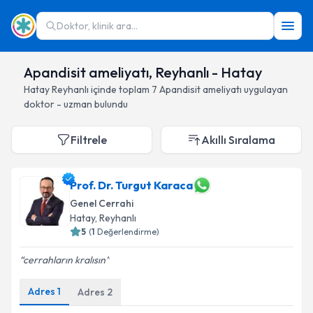
Doktor, klinik ara...
Apandisit ameliyatı, Reyhanlı - Hatay
Hatay
Reyhanlı
içinde toplam
7
Apandisit ameliyatı
uygulayan
doktor - uzman bulundu
Filtrele
Akıllı Sıralama
Prof. Dr. Turgut Karaca
Genel Cerrahi
Hatay
, Reyhanlı
5
(
1
Değerlendirme)
cerrahların kralısın
Adres
1
Adres
2