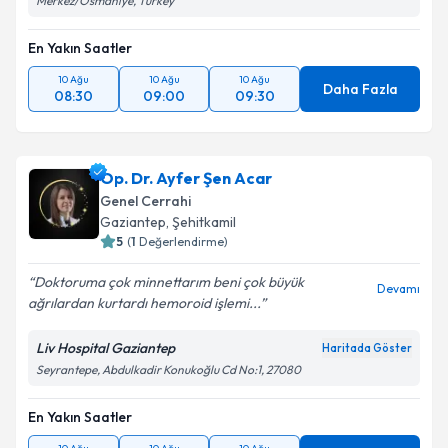
Merkez/Osmaniye, Turkey
En Yakın Saatler
10 Ağu
10 Ağu
10 Ağu
Daha Fazla
08:30
09:00
09:30
Op. Dr. Ayfer Şen Acar
Genel Cerrahi
Gaziantep
, Şehitkamil
5
(
1
Değerlendirme)
Doktoruma çok minnettarım beni çok büyük
Devamı
ağrılardan kurtardı hemoroid işlemi...
Liv Hospital Gaziantep
Haritada Göster
Seyrantepe, Abdulkadir Konukoğlu Cd No:1, 27080
En Yakın Saatler