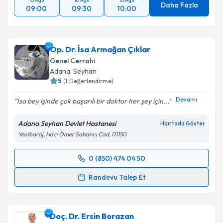
10 Ağu
10 Ağu
10 Ağu
Daha Fazla
09:00
09:30
10:00
Op. Dr. İsa Armağan Çıklar
Genel Cerrahi
Adana
, Seyhan
5
(
1
Değerlendirme)
Devamı
İsa bey işinde çok başarılı bir doktor her şey için...
Adana Seyhan Devlet Hastanesi
Haritada Göster
Yenibaraj, Hacı Ömer Sabancı Cad, 01150
0 (850) 474 04 50
Randevu Takvimi Talebi
Randevu Talep Et
Op. Dr. İsa Armağan Çıklar
için randevu takvimi
talebi oluşturun. Size bu uzmandan randevu almanız
Doç. Dr. Ersin Borazan
için bir takvim hazırlandığında e-posta ile