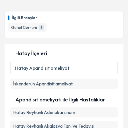
Op. Dr. Onur Bora Aslan
için randevu takvimi talebi
oluşturun. Size bu uzmandan randevu almanız için bir
Takvim Talebini Gönder
İlgili Branşlar
takvim hazırlandığında e-posta ile bilgilendireceğiz.
Genel Cerrahi
1
E-posta Adresiniz
Hatay İlçeleri
Kişisel verilerimin işlenmesine ilişkin
Aydınlatma
Metni
'ni okudum ve kişisel verilerimin belirtilen
Hatay
Apandisit ameliyatı
kapsamda işlenmesini kabul ediyorum.
İskenderun
Apandisit ameliyatı
Takvim Talebini Gönder
Apandisit ameliyatı ile İlgili Hastalıklar
Hatay Reyhanlı Adenokarsinom
Hatay Reyhanlı Akalazya Tanı Ve Tedavisi