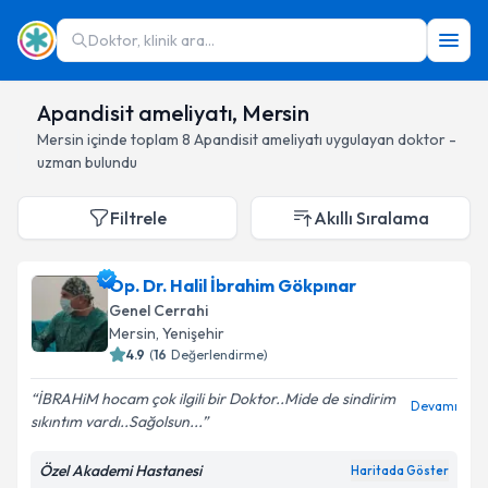
Doktor, klinik ara...
Apandisit ameliyatı, Mersin
Mersin
içinde toplam
8
Apandisit ameliyatı
uygulayan doktor -
uzman bulundu
Filtrele
Akıllı Sıralama
Op. Dr. Halil İbrahim Gökpınar
Genel Cerrahi
Mersin
, Yenişehir
4.9
(
16
Değerlendirme)
İBRAHiM hocam çok ilgili bir Doktor..Mide de sindirim
Devamı
sıkıntım vardı..Sağolsun...
Özel Akademi Hastanesi
Haritada Göster