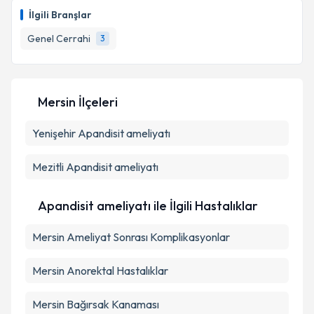
oluşturun. Size bu uzmandan randevu almanız için bir
Takvim Talebini Gönder
İlgili Branşlar
takvim hazırlandığında e-posta ile bilgilendireceğiz.
Genel Cerrahi
3
E-posta Adresiniz
Mersin İlçeleri
Kişisel verilerimin işlenmesine ilişkin
Aydınlatma
Yenişehir
Metni
Apandisit ameliyatı
'ni okudum ve kişisel verilerimin belirtilen
kapsamda işlenmesini kabul ediyorum.
Mezitli
Apandisit ameliyatı
Takvim Talebini Gönder
Apandisit ameliyatı ile İlgili Hastalıklar
Mersin Ameliyat Sonrası Komplikasyonlar
Mersin Anorektal Hastalıklar
Mersin Bağırsak Kanaması