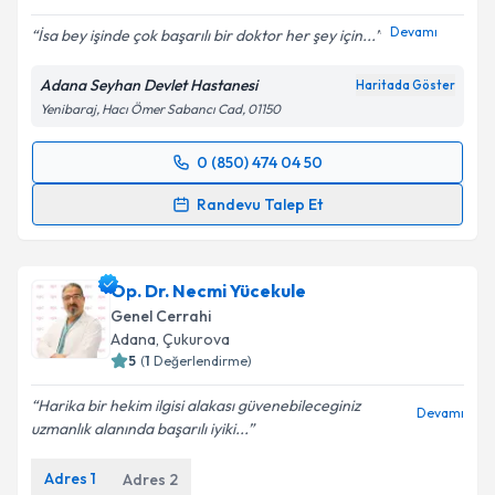
Devamı
İsa bey işinde çok başarılı bir doktor her şey için...
Adana Seyhan Devlet Hastanesi
Haritada Göster
Yenibaraj, Hacı Ömer Sabancı Cad, 01150
0 (850) 474 04 50
Randevu Takvimi Talebi
Randevu Talep Et
Op. Dr. İsa Armağan Çıklar
için randevu takvimi
talebi oluşturun. Size bu uzmandan randevu almanız
Op. Dr. Necmi Yücekule
için bir takvim hazırlandığında e-posta ile
bilgilendireceğiz.
Genel Cerrahi
Adana
, Çukurova
E-posta Adresiniz
5
(
1
Değerlendirme)
Harika bir hekim ilgisi alakası güvenebileceginiz
Devamı
uzmanlık alanında başarılı iyiki...
Kişisel verilerimin işlenmesine ilişkin
Aydınlatma
Adres
1
Adres
2
Metni
'ni okudum ve kişisel verilerimin belirtilen