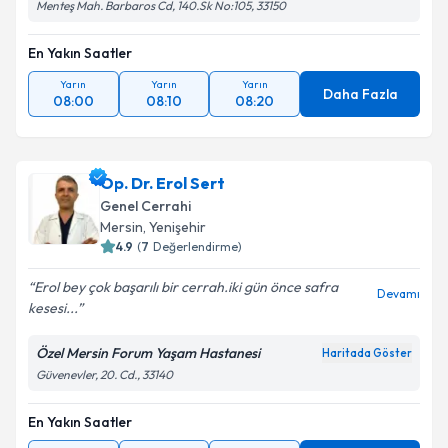
Menteş Mah. Barbaros Cd, 140.Sk No:105, 33150
En Yakın Saatler
Yarın
Yarın
Yarın
Daha Fazla
08:00
08:10
08:20
Op. Dr. Erol Sert
Genel Cerrahi
Mersin
, Yenişehir
4.9
(
7
Değerlendirme)
Erol bey çok başarılı bir cerrah.iki gün önce safra
Devamı
kesesi...
Özel Mersin Forum Yaşam Hastanesi
Haritada Göster
Güvenevler, 20. Cd., 33140
En Yakın Saatler