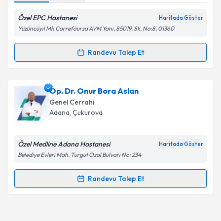
kapsamda işlenmesini kabul ediyorum.
Özel EPC Hastanesi
Haritada Göster
Yüzüncüyıl Mh Carrefoursa AVM Yanı, 85019. Sk. No:8, 01360
Takvim Talebini Gönder
Randevu Talep Et
Randevu Takvimi Talebi
Op. Dr. Necmi Yücekule
için randevu takvimi talebi
Op. Dr. Onur Bora Aslan
oluşturun. Size bu uzmandan randevu almanız için bir
Genel Cerrahi
takvim hazırlandığında e-posta ile bilgilendireceğiz.
Adana
, Çukurova
E-posta Adresiniz
Özel Medline Adana Hastanesi
Haritada Göster
Belediye Evleri Mah. Turgut Özal Bulvarı No: 234
Kişisel verilerimin işlenmesine ilişkin
Aydınlatma
Randevu Talep Et
Randevu Takvimi Talebi
Metni
'ni okudum ve kişisel verilerimin belirtilen
kapsamda işlenmesini kabul ediyorum.
Op. Dr. Onur Bora Aslan
için randevu takvimi talebi