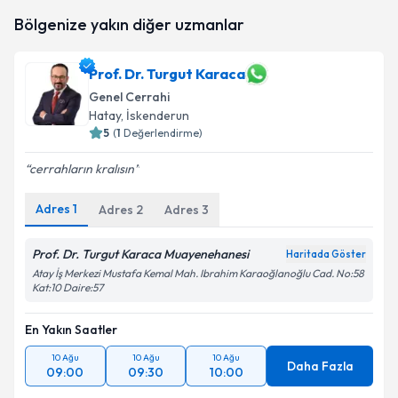
için bir takvim hazırlandığında e-posta ile
Bölgenize yakın diğer uzmanlar
bilgilendireceğiz.
E-posta Adresiniz
Prof. Dr. Turgut Karaca
Genel Cerrahi
Hatay
, İskenderun
5
(
1
Değerlendirme)
Kişisel verilerimin işlenmesine ilişkin
Aydınlatma
cerrahların kralısın
Metni
'ni okudum ve kişisel verilerimin belirtilen
kapsamda işlenmesini kabul ediyorum.
Adres
1
Adres
2
Adres
3
Takvim Talebini Gönder
Prof. Dr. Turgut Karaca Muayenehanesi
Haritada Göster
Atay İş Merkezi Mustafa Kemal Mah. Ibrahim Karaoğlanoğlu Cad. No:58
Kat:10 Daire:57
En Yakın Saatler
10 Ağu
10 Ağu
10 Ağu
Daha Fazla
09:00
09:30
10:00