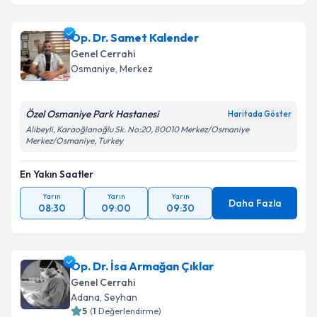
Op. Dr. Samet Kalender
Genel Cerrahi
Osmaniye
, Merkez
Özel Osmaniye Park Hastanesi
Haritada Göster
Alibeyli, Karaoğlanoğlu Sk. No:20, 80010 Merkez/Osmaniye
Merkez/Osmaniye, Turkey
En Yakın Saatler
Yarın
Yarın
Yarın
Daha Fazla
08:30
09:00
09:30
Op. Dr. İsa Armağan Çıklar
Genel Cerrahi
Adana
, Seyhan
5
(
1
Değerlendirme)