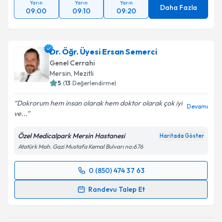
Yarın
Yarın
Yarın
Daha Fazla
09:00
09:10
09:20
Dr. Öğr. Üyesi Ersan Semerci
Genel Cerrahi
Mersin
, Mezitli
5
(
13
Değerlendirme)
Dokrorum hem insan olarak hem doktor olarak çok iyi
Devamı
ve...
Özel Medicalpark Mersin Hastanesi
Haritada Göster
Atatürk Mah. Gazi Mustafa Kemal Bulvarı no:676
0 (850) 474 37 63
Randevu Takvimi Talebi
Randevu Talep Et
Dr. Öğr. Üyesi Ersan Semerci
için randevu takvimi
talebi oluşturun. Size bu uzmandan randevu almanız