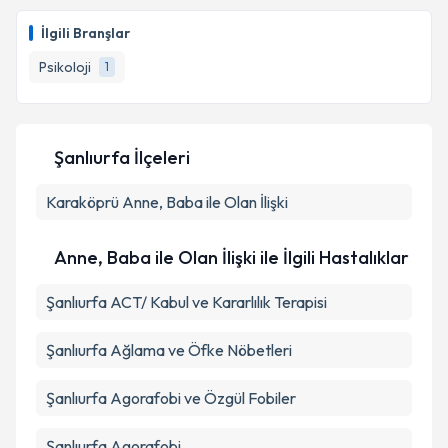
Psk. Elçin İnci Aksoy
için randevu takvimi talebi
oluşturun. Size bu uzmandan randevu almanız için bir
Takvim Talebini Gönder
İlgili Branşlar
takvim hazırlandığında e-posta ile bilgilendireceğiz.
Psikoloji
1
E-posta Adresiniz
Şanlıurfa İlçeleri
Kişisel verilerimin işlenmesine ilişkin
Aydınlatma
Karaköprü
Metni
Anne, Baba ile Olan İlişki
'ni okudum ve kişisel verilerimin belirtilen
kapsamda işlenmesini kabul ediyorum.
Anne, Baba ile Olan İlişki ile İlgili Hastalıklar
Takvim Talebini Gönder
Şanlıurfa ACT/ Kabul ve Kararlılık Terapisi
Şanlıurfa Ağlama ve Öfke Nöbetleri
Şanlıurfa Agorafobi ve Özgül Fobiler
Şanlıurfa Agorafobi