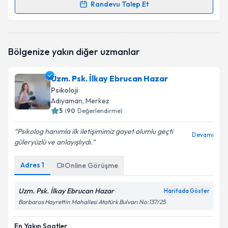
Randevu Talep Et
Randevu Takvimi Talebi
Uzm. Psk. Muhammed Kocaoğlu
için randevu
Bölgenize yakın diğer uzmanlar
takvimi talebi oluşturun. Size bu uzmandan randevu
almanız için bir takvim hazırlandığında e-posta ile
bilgilendireceğiz.
Uzm. Psk. İlkay Ebrucan Hazar
Psikoloji
E-posta Adresiniz
Adıyaman
, Merkez
5
(
90
Değerlendirme)
Psikolog hanımla ilk iletişimimiz gayet olumlu geçti
Devamı
güleryüzlü ve anlayışlıydı.
Kişisel verilerimin işlenmesine ilişkin
Aydınlatma
Metni
'ni okudum ve kişisel verilerimin belirtilen
kapsamda işlenmesini kabul ediyorum.
Adres
1
Online Görüşme
Uzm. Psk. İlkay Ebrucan Hazar
Haritada Göster
Takvim Talebini Gönder
Barbaros Hayrettin Mahallesi Atatürk Bulvarı No:137/25
En Yakın Saatler