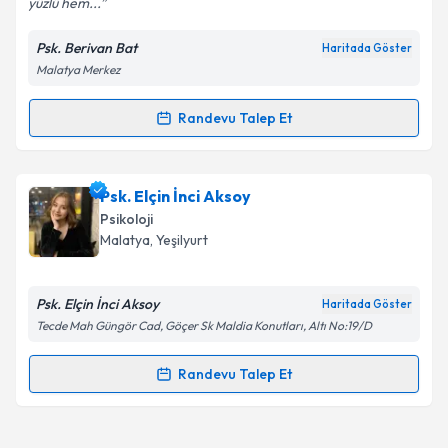
yüzlü hem...
Psk. Berivan Bat
Haritada Göster
Kişisel verilerimin işlenmesine ilişkin
Aydınlatma
Malatya Merkez
Metni
'ni okudum ve kişisel verilerimin belirtilen
kapsamda işlenmesini kabul ediyorum.
Randevu Talep Et
Randevu Takvimi Talebi
Takvim Talebini Gönder
Psk. Berivan Bat
için randevu takvimi talebi
Psk. Elçin İnci Aksoy
oluşturun. Size bu uzmandan randevu almanız için bir
Psikoloji
takvim hazırlandığında e-posta ile bilgilendireceğiz.
Malatya
, Yeşilyurt
E-posta Adresiniz
Psk. Elçin İnci Aksoy
Haritada Göster
Tecde Mah Güngör Cad, Göçer Sk Maldia Konutları, Altı No:19/D
Kişisel verilerimin işlenmesine ilişkin
Aydınlatma
Randevu Talep Et
Randevu Takvimi Talebi
Metni
'ni okudum ve kişisel verilerimin belirtilen
kapsamda işlenmesini kabul ediyorum.