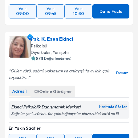
Yarın
Yarın
Yarın
Daha Fazla
09:00
09:45
10:30
Psk. K. Esen Ekinci
Psikoloji
Diyarbakır
, Yenişehir
5
(
11
Değerlendirme)
Güler yüzü, sabırlı yaklaşımı ve anlayışlı tavrı için çok
Devamı
teşekkür...
Adres
1
Online Görüşme
Ekinci Psikolojik Danışmanlık Merkezi
Haritada Göster
Bağcılar şanlıurfa blv. Yan yolu buğdaycılar plaza A blok kat 6 no 51
En Yakın Saatler
Yarın
Yarın
Yarın