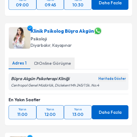
Daha Fazla
09:00
09:45
10:30
Klinik Psikolog Büşra Akgün
Psikoloji
Diyarbakır
, Kayapınar
Adres
1
Online Görüşme
Büşra Akgün Psikoterapi Kliniği
Haritada Göster
Centropol Genel Müdürlük, Diclekent Mh 245/1 Sk. No:4
En Yakın Saatler
Yarın
Yarın
Yarın
Daha Fazla
11:00
12:00
13:00