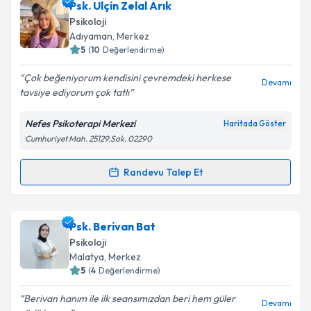
Psk. Ulçin Zelal Arık
Psikoloji
Adıyaman
, Merkez
5
(
10
Değerlendirme)
Çok beğeniyorum kendisini çevremdeki herkese
Devamı
tavsiye ediyorum çok tatlı
Nefes Psikoterapi Merkezi
Haritada Göster
Cumhuriyet Mah. 25129.Sok. 02290
Randevu Talep Et
Randevu Takvimi Talebi
Psk. Ulçin Zelal Arık
için randevu takvimi talebi
Psk. Berivan Bat
oluşturun. Size bu uzmandan randevu almanız için bir
Psikoloji
takvim hazırlandığında e-posta ile bilgilendireceğiz.
Malatya
, Merkez
5
(
4
Değerlendirme)
E-posta Adresiniz
Berivan hanım ile ilk seansımızdan beri hem güler
Devamı