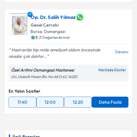
Op. Dr. Salih Yılmaz
Genel Cerrahi
Bursa
, Osmangazi
5
(
1
Değerlendirme)
Haziran'da tüp mide ameliyatı oldum öncesinde
Devamı
okadar çok doktor...
Özel Aritmi Osmangazi Hastanesi
Haritada Göster
Ulu, Ulubatlı Hasan Blv. No:48 D:62, 16220
En Yakın Saatler
11:40
12:00
12:20
Daha Fazla
İlgili Branşlar