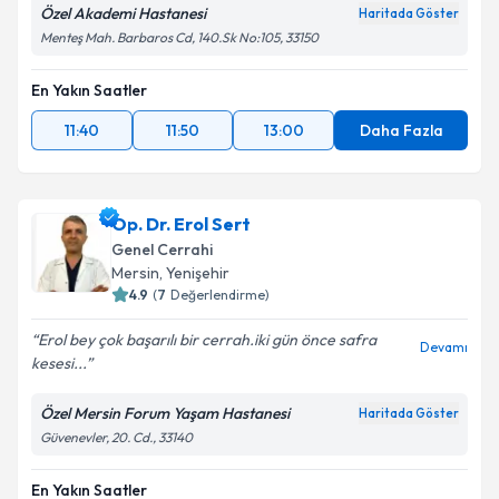
Özel Akademi Hastanesi
Haritada Göster
Menteş Mah. Barbaros Cd, 140.Sk No:105, 33150
En Yakın Saatler
11:40
11:50
13:00
Daha Fazla
Op. Dr. Erol Sert
Genel Cerrahi
Mersin
, Yenişehir
4.9
(
7
Değerlendirme)
Erol bey çok başarılı bir cerrah.iki gün önce safra
Devamı
kesesi...
Özel Mersin Forum Yaşam Hastanesi
Haritada Göster
Güvenevler, 20. Cd., 33140
En Yakın Saatler