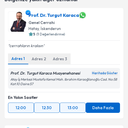
talebi oluşturun. Size bu uzmandan randevu almanız
için bir takvim hazırlandığında e-posta ile
bilgilendireceğiz.
Prof. Dr. Turgut Karaca
Genel Cerrahi
E-posta Adresiniz
Hatay
, İskenderun
5
(
1
Değerlendirme)
cerrahların kralısın
Kişisel verilerimin işlenmesine ilişkin
Aydınlatma
Metni
'ni okudum ve kişisel verilerimin belirtilen
Adres
1
Adres
2
Adres
3
kapsamda işlenmesini kabul ediyorum.
Prof. Dr. Turgut Karaca Muayenehanesi
Haritada Göster
Atay İş Merkezi Mustafa Kemal Mah. Ibrahim Karaoğlanoğlu Cad. No:58
Takvim Talebini Gönder
Kat:10 Daire:57
En Yakın Saatler
12:00
12:30
13:00
Daha Fazla