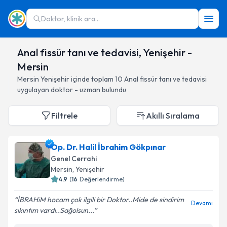
Doktor, klinik ara...
Anal fissür tanı ve tedavisi, Yenişehir -
Mersin
Mersin
Yenişehir
içinde toplam
10
Anal fissür tanı ve tedavisi
uygulayan doktor - uzman bulundu
Filtrele
Akıllı Sıralama
Op. Dr. Halil İbrahim Gökpınar
Genel Cerrahi
Mersin
, Yenişehir
4.9
(
16
Değerlendirme)
İBRAHiM hocam çok ilgili bir Doktor..Mide de sindirim
Devamı
sıkıntım vardı..Sağolsun...