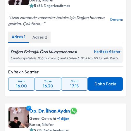
Bursa
, Nilüfer
5
(
64
Değerlendirme)
Uzun zamandır masseter botoks için Doğan hocama
Devamı
gelirim. Çok fazla...
Adres
1
Adres
2
Doğan Fakıoğlu Özel Muayenehanesi
Haritada Göster
Cumhuriyet Mah. Yağmur Sok. Çamlık Sitesi C Blok No:12 Daire10 Kat:5
En Yakın Saatler
Yarın
Yarın
Yarın
Daha Fazla
16:00
16:30
17:15
Op. Dr. İlhan Aydın
Genel Cerrahi
+
1
diğer
Bursa
, Nilüfer
5
(
13
Değerlendirme)