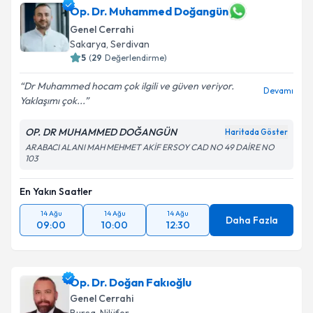
Op. Dr. Muhammed Doğangün
Genel Cerrahi
Sakarya
, Serdivan
5
(
29
Değerlendirme)
Dr Muhammed hocam çok ilgili ve güven veriyor.
Devamı
Yaklaşımı çok...
OP. DR MUHAMMED DOĞANGÜN
Haritada Göster
ARABACI ALANI MAH MEHMET AKİF ERSOY CAD NO 49 DAİRE NO
103
En Yakın Saatler
14 Ağu
14 Ağu
14 Ağu
Daha Fazla
09:00
10:00
12:30
Op. Dr. Doğan Fakıoğlu
Genel Cerrahi