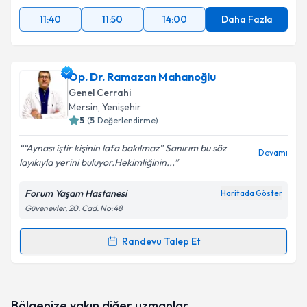
11:40
11:50
14:00
Daha Fazla
Op. Dr. Ramazan Mahanoğlu
Genel Cerrahi
Mersin
, Yenişehir
5
(
5
Değerlendirme)
“Aynası iştir kişinin lafa bakılmaz” Sanırım bu söz
Devamı
layıkıyla yerini buluyor.Hekimliğinin...
Forum Yaşam Hastanesi
Haritada Göster
Güvenevler, 20. Cad. No:48
Randevu Talep Et
Randevu Takvimi Talebi
Op. Dr. Ramazan Mahanoğlu
için randevu takvimi
Bölgenize yakın diğer uzmanlar