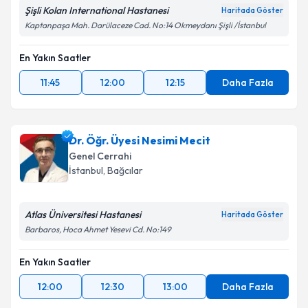
Şişli Kolan International Hastanesi
Haritada Göster
Kaptanpaşa Mah. Darülaceze Cad. No:14 Okmeydanı Şişli /İstanbul
En Yakın Saatler
11:45
12:00
12:15
Daha Fazla
Dr. Öğr. Üyesi Nesimi Mecit
Genel Cerrahi
İstanbul
, Bağcılar
Atlas Üniversitesi Hastanesi
Haritada Göster
Barbaros, Hoca Ahmet Yesevi Cd. No:149
En Yakın Saatler
12:00
12:30
13:00
Daha Fazla