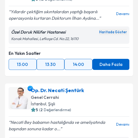
Yıllardır çektiğim sıkıntalardan yaptığı başarılı
Devamı
operasyonla kurtaran Doktorum İlhan Aydına...
Özel Doruk Nilüfer Hastanesi
Haritada Göster
Konak Mahallesi, Lefkoşe Cd. No:22, 16110
En Yakın Saatler
13:00
13:30
14:00
Daha Fazla
Op. Dr. Necati Şentürk
Genel Cerrahi
İstanbul
, Şişli
5
(
2
Değerlendirme)
Necati Bey babamın hastalığında ve ameliyatında
Devamı
başından sonuna kadar o...