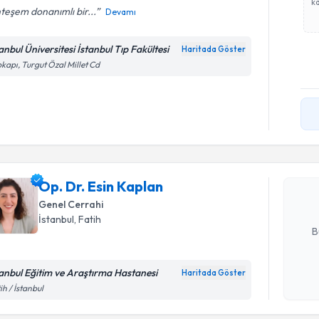
ka
teşem donanımlı bir...
Devamı
anbul Üniversitesi İstanbul Tıp Fakültesi
Haritada Göster
kapı, Turgut Özal Millet Cd
Randevu T
Op. Dr. Es
bu uzmandan
Op. Dr. Esin Kaplan
posta ile bi
Genel Cerrahi
E-posta Ad
İstanbul
, Fatih
B
tanbul Eğitim ve Araştırma Hastanesi
Haritada Göster
Kişisel
ih / İstanbul
okudum
işlenm