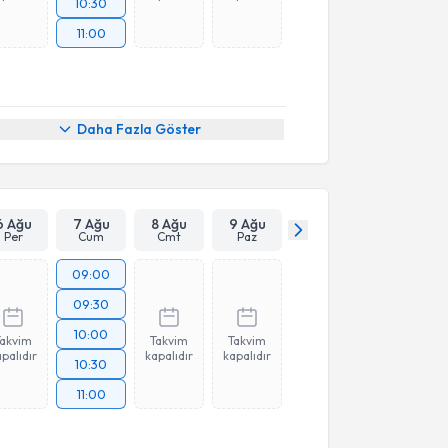
10:30
11:00
Daha Fazla Göster
6 Ağu
7 Ağu
8 Ağu
9 Ağu
Per
Cum
Cmt
Paz
09:00
09:30
10:00
Takvim
Takvim
Takvim
palıdır
kapalıdır
kapalıdır
10:30
11:00