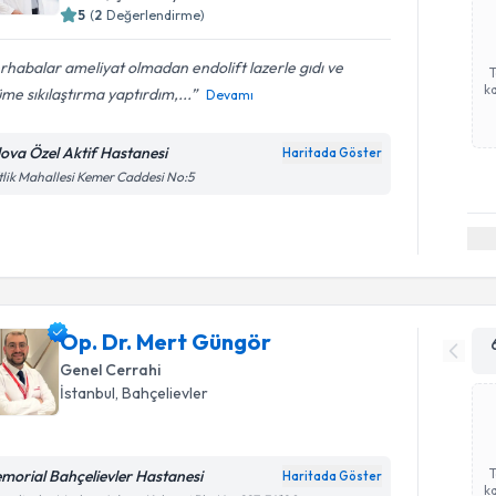
5
(
2
Değerlendirme)
habalar ameliyat olmadan endolift lazerle gıdı ve
ka
me sıkılaştırma yaptırdım,...
Devamı
lova Özel Aktif Hastanesi
Haritada Göster
tlik Mahallesi Kemer Caddesi No:5
Op. Dr. Mert Güngör
Genel Cerrahi
İstanbul
, Bahçelievler
morial Bahçelievler Hastanesi
Haritada Göster
ka