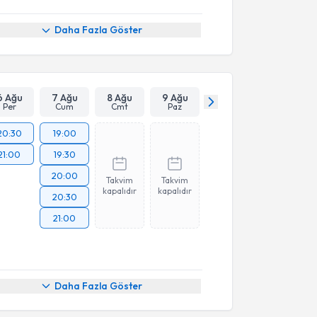
Daha Fazla Göster
6 Ağu
7 Ağu
8 Ağu
9 Ağu
Per
Cum
Cmt
Paz
20:30
19:00
21:00
19:30
20:00
Takvim
Takvim
kapalıdır
kapalıdır
20:30
21:00
Daha Fazla Göster