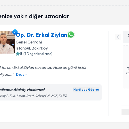
enize yakın diğer uzmanlar
Op. Dr. Erkal Ziylan
Genel Cerrahi
İstanbul
, Bakırköy
5
(
1
Değerlendirme)
torum Erkal Ziylan hocamıza Haziran günü fistül
ka
iyatı...
Devamı
dicana Ataköy Hastanesi
Haritada Göster
köy 2-5-6. Kısım, Rauf Orbay Cd. 2/1Z, 34158