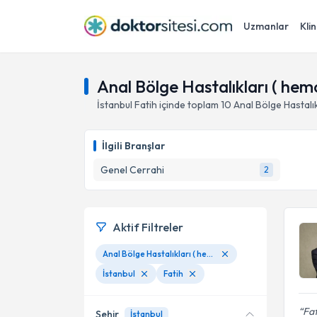
Uzmanlar
Klin
Anal Bölge Hastalıkları ( hemor
İstanbul
Fatih
içinde toplam
10
Anal Bölge Hastalık
İlgili Branşlar
Genel Cerrahi
2
Aktif Filtreler
Anal Bölge Hastalıkları ( hemoroid, anal fissür, kıl dönmesi)
İstanbul
Fatih
Fat
Şehir
İstanbul