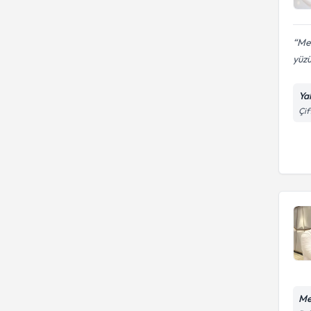
Mer
yüzü
Ya
Çif
Me