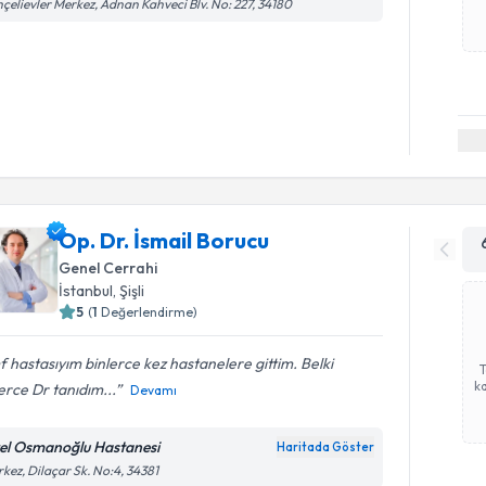
çelievler Merkez, Adnan Kahveci Blv. No: 227, 34180
Op. Dr. İsmail Borucu
Genel Cerrahi
İstanbul
, Şişli
5
(
1
Değerlendirme)
 hastasıyım binlerce kez hastanelere gittim. Belki
ka
erce Dr tanıdım...
Devamı
el Osmanoğlu Hastanesi
Haritada Göster
kez, Dilaçar Sk. No:4, 34381