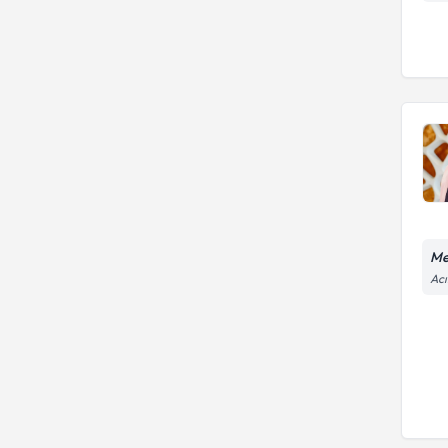
Me
Acı