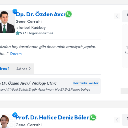
Op. Dr. Özden Avcı
Genel Cerrahi
İstanbul
, Kadıköy
5
(
3
Değerlendirme)
özden bey tarafından gün önce mide ameliyatı yapıldı.
ka
a...
Devamı
dres
1
Adres
2
.Dr. Özden Avcı / Vitalogy Clinic
Haritada Göster
an Ali Yücel Sokak Ergör Apartmanı No:27 B-2 Fenerrbahçe
Prof. Dr. Hatice Deniz Böler
Genel Cerrahi