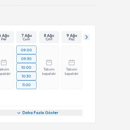
Takvim Talebini Gönder
6 Ağu
7 Ağu
8 Ağu
9 Ağu
Per
Cum
Cmt
Paz
09:00
09:30
10:00
Takvim
Takvim
Takvim
palıdır
kapalıdır
kapalıdır
10:30
11:00
Daha Fazla Göster