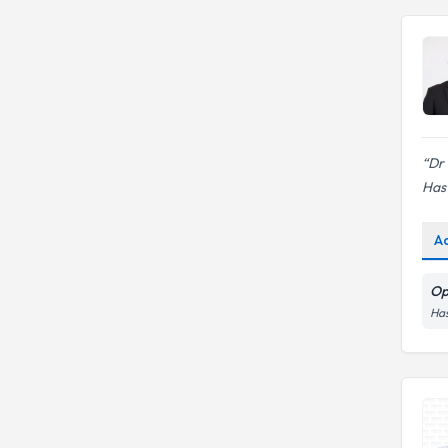
Dr 
Hast
A
Op
Has