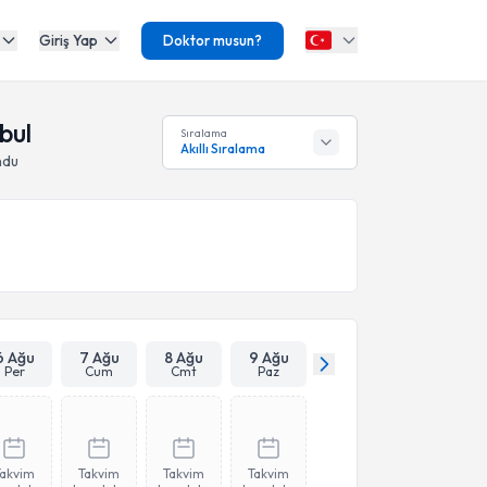
Giriş Yap
Doktor musun?
bul
Sıralama
Akıllı Sıralama
ndu
6 Ağu
7 Ağu
8 Ağu
9 Ağu
Per
Cum
Cmt
Paz
Takvim
Takvim
Takvim
Takvim