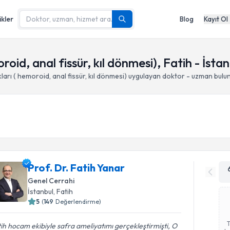
ikler
Blog
Kayıt Ol
oid, anal fissür, kıl dönmesi), Fatih - İstan
ları ( hemoroid, anal fissür, kıl dönmesi)
uygulayan doktor - uzman bulu
Prof. Dr. Fatih Yanar
Genel Cerrahi
İstanbul
, Fatih
5
(
149
Değerlendirme)
ih hocam ekibiyle safra ameliyatımı gerçekleştirmişti, O