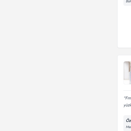
Bah
Fmf
yüzl
Öz
Mer