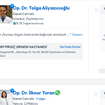
Op. Dr. Tolga Aliyazıcıoğlu
Genel Cerrahi
İstanbul
, Zeytinburnu
5
(
11
Değerlendirme)
 Zeynep Akgün haziranda bağırsak ameliyatı ...
Devamı
ka
RP PİRGİÇ ERMENİ HASTANESİ
Haritada Göster
lıçeşme Mh., Zakirbaşı Sk. No:32, 34020 Zeytinburnu/İstanbul,
kiye
Op. Dr. İlknur Turan
Genel Cerrahi
+
1
diğer
Yalova
, Çiftlikköy