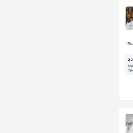
Ben
SU
Kaz
Tür