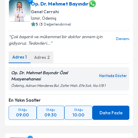
Op. Dr. Mehmet Bayındır
Genel Cerrahi
İzmir
, Ödemiş
5
(
3
Değerlendirme)
Çok başarılı ve mükemmel bir doktor annem için
Devamı
gidiyoruz. Tedavileri...
Adres
1
Adres
2
Op. Dr. Mehmet Bayındır Özel
Haritada Göster
Muayenehanesi
Ödemiş, Adnan Menderes Bul. Zafer Mah. Efe Sok. No:1/B 1
En Yakın Saatler
13 Ağu
13 Ağu
13 Ağu
Daha Fazla
09:00
09:30
10:00