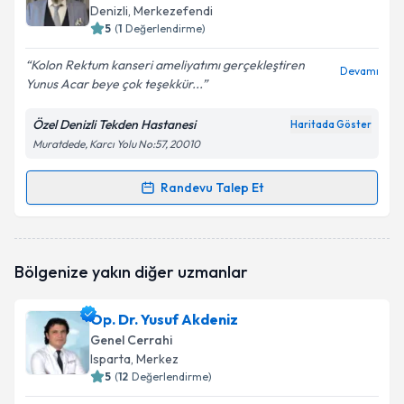
için bir takvim hazırlandığında e-posta ile
Denizli
, Merkezefendi
bilgilendireceğiz.
5
(
1
Değerlendirme)
E-posta Adresiniz
Kolon Rektum kanseri ameliyatımı gerçekleştiren
Devamı
Yunus Acar beye çok teşekkür...
Özel Denizli Tekden Hastanesi
Haritada Göster
Muratdede, Karcı Yolu No:57, 20010
Kişisel verilerimin işlenmesine ilişkin
Aydınlatma
Metni
'ni okudum ve kişisel verilerimin belirtilen
kapsamda işlenmesini kabul ediyorum.
Randevu Talep Et
Randevu Takvimi Talebi
Takvim Talebini Gönder
Op. Dr. Yunus Acar
için randevu takvimi talebi
Bölgenize yakın diğer uzmanlar
oluşturun. Size bu uzmandan randevu almanız için bir
takvim hazırlandığında e-posta ile bilgilendireceğiz.
Op. Dr. Yusuf Akdeniz
E-posta Adresiniz
Genel Cerrahi
Isparta
, Merkez
5
(
12
Değerlendirme)