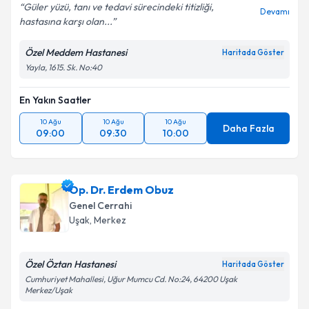
Güler yüzü, tanı ve tedavi sürecindeki titizliği,
Kişisel verilerimin işlenmesine ilişkin
Aydınlatma
Devamı
hastasına karşı olan...
Metni
'ni okudum ve kişisel verilerimin belirtilen
kapsamda işlenmesini kabul ediyorum.
Özel Meddem Hastanesi
Haritada Göster
Yayla, 1615. Sk. No:40
Takvim Talebini Gönder
En Yakın Saatler
10 Ağu
10 Ağu
10 Ağu
Daha Fazla
09:00
09:30
10:00
Op. Dr. Erdem Obuz
Genel Cerrahi
Uşak
, Merkez
Özel Öztan Hastanesi
Haritada Göster
Cumhuriyet Mahallesi, Uğur Mumcu Cd. No:24, 64200 Uşak
Merkez/Uşak