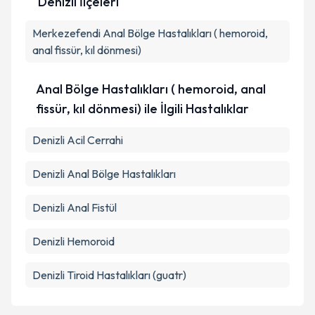
Denizli İlçeleri
Kişisel verilerimin işlenmesine ilişkin
Aydınlatma
Merkezefendi
Metni
'ni okudum ve kişisel verilerimin belirtilen
Anal Bölge Hastalıkları ( hemoroid,
kapsamda işlenmesini kabul ediyorum.
anal fissür, kıl dönmesi)
Anal Bölge Hastalıkları ( hemoroid, anal
Takvim Talebini Gönder
fissür, kıl dönmesi) ile İlgili Hastalıklar
Denizli Acil Cerrahi
Denizli Anal Bölge Hastalıkları
Denizli Anal Fistül
Denizli Hemoroid
Denizli Tiroid Hastalıkları (guatr)