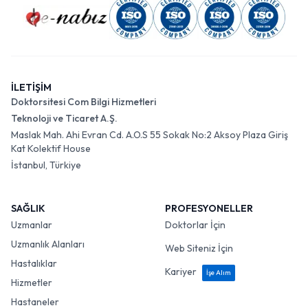
İLETİŞİM
Doktorsitesi Com Bilgi Hizmetleri
Teknoloji ve Ticaret A.Ş.
Maslak Mah. Ahi Evran Cd. A.O.S 55 Sokak No:2 Aksoy Plaza Giriş
Kat Kolektif House
İstanbul, Türkiye
SAĞLIK
PROFESYONELLER
Uzmanlar
Doktorlar İçin
Uzmanlık Alanları
Web Siteniz İçin
Hastalıklar
Kariyer
İşe Alım
Hizmetler
Hastaneler