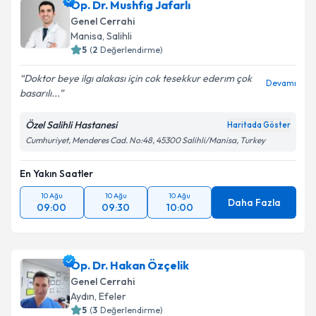
Op. Dr. Mushfıg Jafarlı
Genel Cerrahi
Manisa
, Salihli
5
(
2
Değerlendirme)
Doktor beye ilgı alakası için cok tesekkur ederım çok
Devamı
basarılı...
Özel Salihli Hastanesi
Haritada Göster
Cumhuriyet, Menderes Cad. No:48, 45300 Salihli/Manisa, Turkey
En Yakın Saatler
10 Ağu
10 Ağu
10 Ağu
Daha Fazla
09:00
09:30
10:00
Op. Dr. Hakan Özçelik
Genel Cerrahi
Aydın
, Efeler
5
(
3
Değerlendirme)