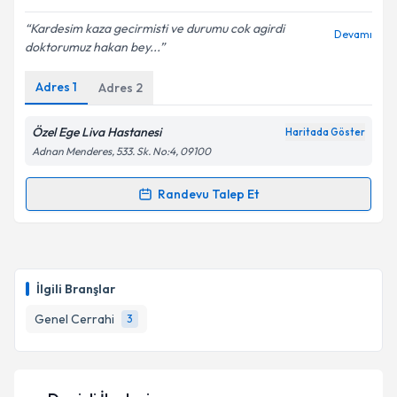
Kardesim kaza gecirmisti ve durumu cok agirdi
Devamı
doktorumuz hakan bey...
Adres
1
Adres
2
Özel Ege Liva Hastanesi
Haritada Göster
Adnan Menderes, 533. Sk. No:4, 09100
Randevu Talep Et
Randevu Takvimi Talebi
Op. Dr. Hakan Özçelik
için randevu takvimi talebi
oluşturun. Size bu uzmandan randevu almanız için bir
İlgili Branşlar
takvim hazırlandığında e-posta ile bilgilendireceğiz.
Genel Cerrahi
3
E-posta Adresiniz