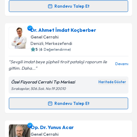
Randevu Talep Et
Randevu Takvimi Talebi
Op. Dr. Mustafa Tekin
için randevu takvimi talebi
Dr. Ahmet İmdat Koçberber
oluşturun. Size bu uzmandan randevu almanız için bir
Genel Cerrahi
takvim hazırlandığında e-posta ile bilgilendireceğiz.
Denizli
, Merkezefendi
5
(
6
Değerlendirme)
E-posta Adresiniz
Sevgili imdat beye şüpheli tiroit pataloji raporum ile
Devamı
gittim. Daha...
Özel Fizyorad Cerrahi Tıp Merkezi
Haritada Göster
Kişisel verilerimin işlenmesine ilişkin
Aydınlatma
Sırakapılar, 506.Sok. No:19 20010
Metni
'ni okudum ve kişisel verilerimin belirtilen
kapsamda işlenmesini kabul ediyorum.
Randevu Talep Et
Randevu Takvimi Talebi
Takvim Talebini Gönder
Dr. Ahmet İmdat Koçberber
için randevu takvimi
Op. Dr. Yunus Acar
talebi oluşturun. Size bu uzmandan randevu almanız
Genel Cerrahi