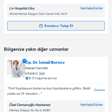
Liv Hospital Ulus
Haritada Göster
Ahmet Adnan Saygun Cad. Canan Sok. No 5
Randevu Talep Et
Randevu Takvimi Talebi
Prof. Dr. Hakan Yanar
için randevu takvimi talebi
Bölgenize yakın diğer uzmanlar
oluşturun. Size bu uzmandan randevu almanız için bir
takvim hazırlandığında e-posta ile bilgilendireceğiz.
Op. Dr. İsmail Borucu
E-posta Adresiniz
Genel Cerrahi
İstanbul
, Şişli
5
(
1
Değerlendirme)
Fmf hastasıyım binlerce kez hastanelere gittim. Belki
Kişisel verilerimin işlenmesine ilişkin
Aydınlatma
Devamı
yüzlerce Dr tanıdım...
Metni
'ni okudum ve kişisel verilerimin belirtilen
kapsamda işlenmesini kabul ediyorum.
Özel Osmanoğlu Hastanesi
Haritada Göster
Merkez, Dilaçar Sk. No:4, 34381