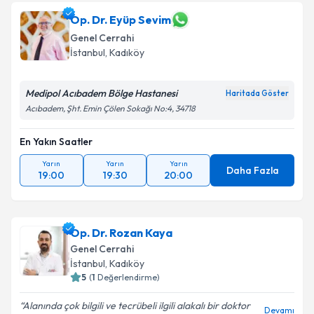
oluşturun. Size bu uzmandan randevu almanız için bir
takvim hazırlandığında e-posta ile bilgilendireceğiz.
Op. Dr. Eyüp Sevim
Genel Cerrahi
E-posta Adresiniz
İstanbul
, Kadıköy
Medipol Acıbadem Bölge Hastanesi
Haritada Göster
Acıbadem, Şht. Emin Çölen Sokağı No:4, 34718
Kişisel verilerimin işlenmesine ilişkin
Aydınlatma
Metni
'ni okudum ve kişisel verilerimin belirtilen
En Yakın Saatler
kapsamda işlenmesini kabul ediyorum.
Yarın
Yarın
Yarın
Daha Fazla
19:00
19:30
20:00
Takvim Talebini Gönder
Op. Dr. Rozan Kaya
Genel Cerrahi
İstanbul
, Kadıköy
5
(
1
Değerlendirme)
Alanında çok bilgili ve tecrübeli ilgili alakalı bir doktor
Devamı