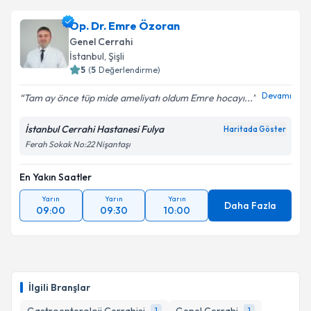
Op. Dr. Emre Özoran
Genel Cerrahi
İstanbul
, Şişli
5
(
5
Değerlendirme)
Devamı
Tam ay önce tüp mide ameliyatı oldum Emre hocayı...
İstanbul Cerrahi Hastanesi Fulya
Haritada Göster
Ferah Sokak No:22 Nişantaşı
En Yakın Saatler
Yarın
Yarın
Yarın
Daha Fazla
09:00
09:30
10:00
İlgili Branşlar
1
1