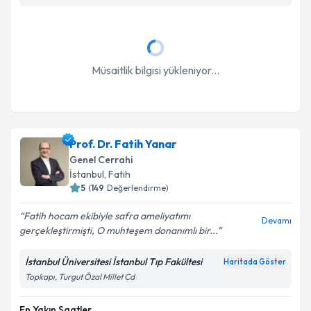
Takvim Talebini Gönder
Müsaitlik bilgisi yükleniyor...
Prof. Dr. Fatih Yanar
Genel Cerrahi
İstanbul
, Fatih
5
(
149
Değerlendirme)
Fatih hocam ekibiyle safra ameliyatımı
Devamı
gerçekleştirmişti, O muhteşem donanımlı bir...
İstanbul Üniversitesi İstanbul Tıp Fakültesi
Haritada Göster
Topkapı, Turgut Özal Millet Cd
En Yakın Saatler