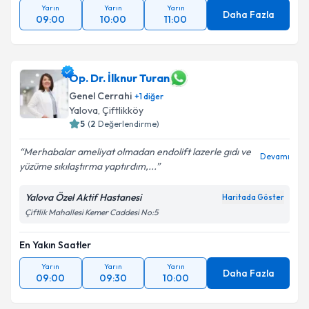
Yarın
Yarın
Yarın
Daha Fazla
09:00
10:00
11:00
Op. Dr. İlknur Turan
Genel Cerrahi
+
1
diğer
Yalova
, Çiftlikköy
5
(
2
Değerlendirme)
Merhabalar ameliyat olmadan endolift lazerle gıdı ve
Devamı
yüzüme sıkılaştırma yaptırdım,...
Yalova Özel Aktif Hastanesi
Haritada Göster
Çiftlik Mahallesi Kemer Caddesi No:5
En Yakın Saatler
Yarın
Yarın
Yarın
Daha Fazla
09:00
09:30
10:00