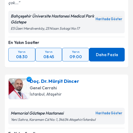
çok...
Bahçeşehir Üniversite Hastanesi Medical Park
Haritada Göster
Göztepe
E5 Üzeri Merdivenköy, 23 Nisan Sokagi No:17
En Yakın Saatler
Yarın
Yarın
Yarın
Daha Fazla
08:30
08:45
09:00
Doç. Dr. Mürşit Dincer
Genel Cerrahi
İstanbul
, Ataşehir
Memorial Göztepe Hastanesi
Haritada Göster
Yeni Sahra, Karaman Cd No: 1, 34634 Ataşehir/İstanbul