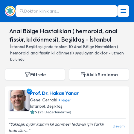
Doktor, klinik ara...
Anal Bölge Hastalıkları ( hemoroid, anal
fissür, kıl dönmesi), Beşiktaş - İstanbul
İstanbul
Beşiktaş
içinde toplam
10
Anal Bölge Hastalıkları (
hemoroid, anal fissür, kıl dönmesi)
uygulayan doktor - uzman
bulundu
Filtrele
Akıllı Sıralama
Prof. Dr. Hakan Yanar
Genel Cerrahi
+
1
diğer
İstanbul
, Beşiktaş
5
(
25
Değerlendirme)
Yaklaşık aydır kızımın kıl dönmesi tedavisi için farklı
Devamı
tedaviler...