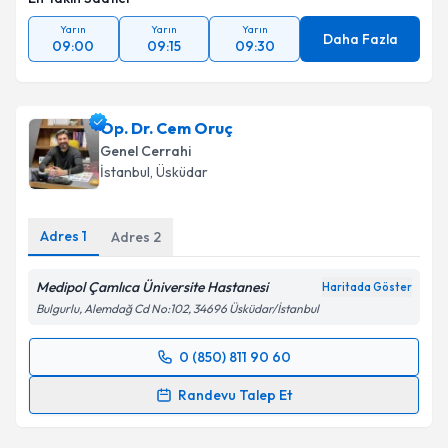
Yarın
Yarın
Yarın
Daha Fazla
09:00
09:15
09:30
Op. Dr. Cem Oruç
Genel Cerrahi
İstanbul
, Üsküdar
Adres
1
Adres
2
Medipol Çamlıca Üniversite Hastanesi
Haritada Göster
Bulgurlu, Alemdağ Cd No:102, 34696 Üsküdar/İstanbul
0 (850) 811 90 60
Randevu Takvimi Talebi
Randevu Talep Et
Op. Dr. Cem Oruç
için randevu takvimi talebi