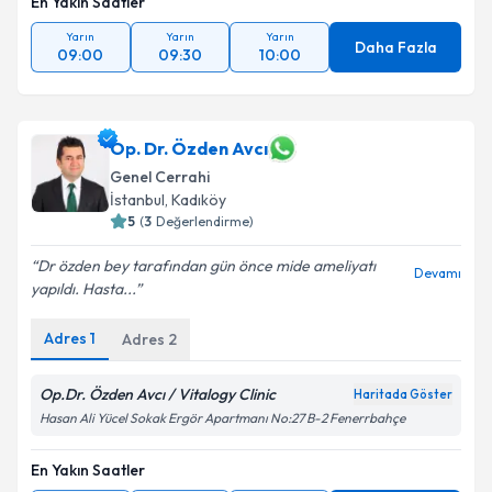
En Yakın Saatler
Yarın
Yarın
Yarın
Daha Fazla
09:00
09:30
10:00
Op. Dr. Özden Avcı
Genel Cerrahi
İstanbul
, Kadıköy
5
(
3
Değerlendirme)
Dr özden bey tarafından gün önce mide ameliyatı
Devamı
yapıldı. Hasta...
Adres
1
Adres
2
Op.Dr. Özden Avcı / Vitalogy Clinic
Haritada Göster
Hasan Ali Yücel Sokak Ergör Apartmanı No:27 B-2 Fenerrbahçe
En Yakın Saatler