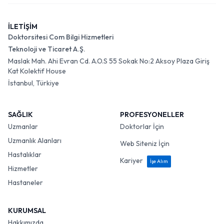
İLETİŞİM
Doktorsitesi Com Bilgi Hizmetleri
Teknoloji ve Ticaret A.Ş.
Maslak Mah. Ahi Evran Cd. A.O.S 55 Sokak No:2 Aksoy Plaza Giriş
Kat Kolektif House
İstanbul, Türkiye
SAĞLIK
PROFESYONELLER
Uzmanlar
Doktorlar İçin
Uzmanlık Alanları
Web Siteniz İçin
Hastalıklar
Kariyer
İşe Alım
Hizmetler
Hastaneler
KURUMSAL
Hakkımızda