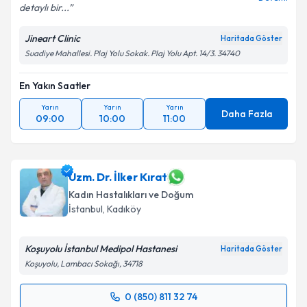
detaylı bir...
Jineart Clinic
Haritada Göster
Suadiye Mahallesi. Plaj Yolu Sokak. Plaj Yolu Apt. 14/3. 34740
En Yakın Saatler
Yarın
Yarın
Yarın
Daha Fazla
09:00
10:00
11:00
Uzm. Dr. İlker Kırat
Kadın Hastalıkları ve Doğum
İstanbul
, Kadıköy
Koşuyolu İstanbul Medipol Hastanesi
Haritada Göster
Koşuyolu, Lambacı Sokağı, 34718
0 (850) 811 32 74
Randevu Takvimi Talebi