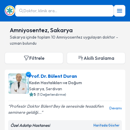
Doktor, klinik ara...
Amniyosentez, Sakarya
Sakarya
içinde toplam
10
Amniyosentez
uygulayan doktor -
uzman bulundu
Filtrele
Akıllı Sıralama
Prof. Dr. Bülent Duran
Kadın Hastalıkları ve Doğum
Sakarya
, Serdivan
5
(
1
Değerlendirme)
Profesör Doktor Bülent Bey ile senesinde tesadüfen
Devamı
seminere geldiği...
Özel Adatıp Hastanesi
Haritada Göster