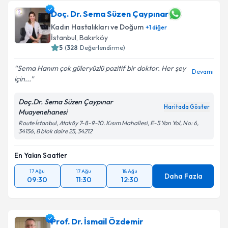
bilgilendireceğiz.
Doç. Dr. Sema Süzen Çaypınar
Kadın Hastalıkları ve Doğum
E-posta Adresiniz
+
1
diğer
İstanbul
, Bakırköy
5
(
328
Değerlendirme)
Sema Hanım çok güleryüzlü pozitif bir doktor. Her şey
Devamı
Kişisel verilerimin işlenmesine ilişkin
Aydınlatma
için...
Metni
'ni okudum ve kişisel verilerimin belirtilen
kapsamda işlenmesini kabul ediyorum.
Doç.Dr. Sema Süzen Çaypınar
Haritada Göster
Muayenehanesi
Route İstanbul, Ataköy 7-8-9-10. Kısım Mahallesi, E-5 Yan Yol, No: 6,
Takvim Talebini Gönder
34156, B blok daire 25, 34212
En Yakın Saatler
17 Ağu
17 Ağu
18 Ağu
Daha Fazla
09:30
11:30
12:30
Prof. Dr. İsmail Özdemir