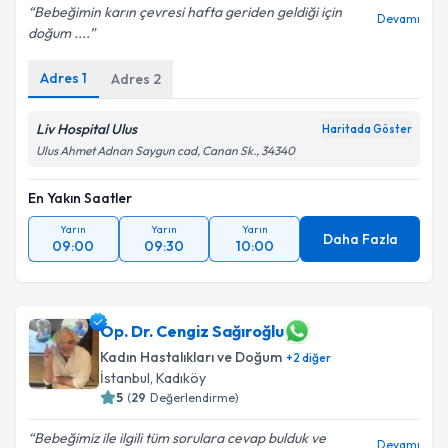
Bebeğimin karın çevresi hafta geriden geldiği için
Devamı
doğum ....
Adres
1
Adres
2
Liv Hospital Ulus
Haritada Göster
Ulus Ahmet Adnan Saygun cad, Canan Sk., 34340
En Yakın Saatler
Yarın
Yarın
Yarın
Daha Fazla
09:00
09:30
10:00
Op. Dr. Cengiz Sağıroğlu
Kadın Hastalıkları ve Doğum
+
2
diğer
İstanbul
, Kadıköy
5
(
29
Değerlendirme)
Bebeğimiz ile ilgili tüm sorulara cevap bulduk ve
Devamı