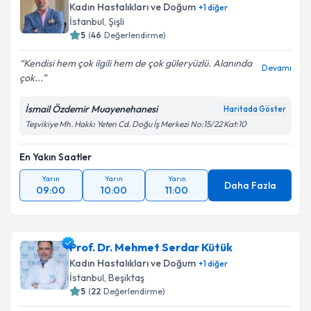
Kadın Hastalıkları ve Doğum
+
1
diğer
İstanbul
, Şişli
5
(
46
Değerlendirme)
Kendisi hem çok ilgili hem de çok güleryüzlü. Alanında
Devamı
çok...
İsmail Özdemir Muayenehanesi
Haritada Göster
Teşvikiye Mh. Hakkı Yeten Cd. Doğu İş Merkezi No:15/22 Kat:10
En Yakın Saatler
Yarın
Yarın
Yarın
Daha Fazla
09:00
10:00
11:00
Prof. Dr. Mehmet Serdar Kütük
Kadın Hastalıkları ve Doğum
+
1
diğer
İstanbul
, Beşiktaş
5
(
22
Değerlendirme)