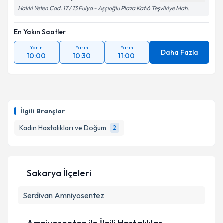
Hakki Yeten Cad. 17 / 13 Fulya - Aşçıoğlu Plaza Kat:6 Teşvikiye Mah.
En Yakın Saatler
Yarın
Yarın
Yarın
Daha Fazla
10:00
10:30
11:00
İlgili Branşlar
Kadın Hastalıkları ve Doğum
2
Sakarya İlçeleri
Serdivan
Amniyosentez
Amniyosentez ile İlgili Hastalıklar