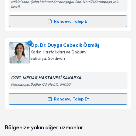
İstiklal Mah. Şehit Mehmet Karabaşoğlu Cad. No:67 (Kazımpaşa yolu
üzeri)
Randevu Talep Et
Randevu Takvimi Talebi
Prof. Dr. Bülent Duran
için randevu takvimi talebi
Op. Dr. Duygu Cebecik Özmüş
oluşturun. Size bu uzmandan randevu almanız için bir
Kadın Hastalıkları ve Doğum
takvim hazırlandığında e-posta ile bilgilendireceğiz.
Sakarya
, Serdivan
E-posta Adresiniz
ÖZEL MEDAR HASTANESİ SAKARYA
Kemalpaşa, Bağlar Cd. No:116, 54050
Kişisel verilerimin işlenmesine ilişkin
Aydınlatma
Randevu Talep Et
Randevu Takvimi Talebi
Metni
'ni okudum ve kişisel verilerimin belirtilen
kapsamda işlenmesini kabul ediyorum.
Op. Dr. Duygu Cebecik Özmüş
için randevu takvimi
Bölgenize yakın diğer uzmanlar
talebi oluşturun. Size bu uzmandan randevu almanız
Takvim Talebini Gönder
için bir takvim hazırlandığında e-posta ile