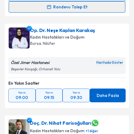
Randevu Talep Et
Uzm. Dr. İlker Kırat
için randevu takvimi talebi
oluşturun. Size bu uzmandan randevu almanız için bir
Op. Dr. Neşe Kaplan Karakaş
takvim hazırlandığında e-posta ile bilgilendireceğiz.
Kadın Hastalıkları ve Doğum
E-posta Adresiniz
Bursa
, Nilüfer
Özel Jimer Hastanesi
Haritada Göster
Beşevler Kavşağı, Orhaneli Yolu
Kişisel verilerimin işlenmesine ilişkin
Aydınlatma
Metni
'ni okudum ve kişisel verilerimin belirtilen
En Yakın Saatler
kapsamda işlenmesini kabul ediyorum.
Yarın
Yarın
Yarın
Daha Fazla
09:00
09:15
09:30
Takvim Talebini Gönder
Doç. Dr. Nihat Farisoğulları
Kadın Hastalıkları ve Doğum
+
1
diğer