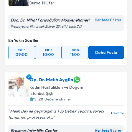
Bursa
, Nilüfer
Doç. Dr. Nihat Farisoğulları Muayenehanesi
Haritada Göster
İhsaniye mh İlknur sok Bulvar 224 sit A blok D:7
En Yakın Saatler
Yarın
Yarın
Yarın
Daha Fazla
09:00
10:00
11:00
Op. Dr. Melih Aygün
Kadın Hastalıkları ve Doğum
İstanbul
, Şişli
5
(
20
Değerlendirme)
Melih Bey ile geçirdiğimiz Tüp Bebek Tedavisi süreci
Devamı
tamamen profesyonel...
Erasmus Infertility Center
Haritada Göster