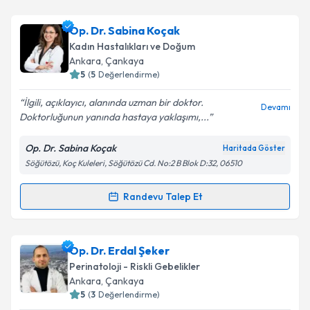
Takvim Talebini Gönder
Prof. Dr. Onur Karabacak
için randevu takvimi
Op. Dr. Sabina Koçak
talebi oluşturun. Size bu uzmandan randevu almanız
Kadın Hastalıkları ve Doğum
için bir takvim hazırlandığında e-posta ile
Ankara
, Çankaya
bilgilendireceğiz.
5
(
5
Değerlendirme)
E-posta Adresiniz
İlgili, açıklayıcı, alanında uzman bir doktor.
Devamı
Doktorluğunun yanında hastaya yaklaşımı,...
Op. Dr. Sabina Koçak
Haritada Göster
Söğütözü, Koç Kuleleri, Söğütözü Cd. No:2 B Blok D:32, 06510
Kişisel verilerimin işlenmesine ilişkin
Aydınlatma
Metni
'ni okudum ve kişisel verilerimin belirtilen
kapsamda işlenmesini kabul ediyorum.
Randevu Talep Et
Randevu Takvimi Talebi
Takvim Talebini Gönder
Op. Dr. Sabina Koçak
için randevu takvimi talebi
Op. Dr. Erdal Şeker
oluşturun. Size bu uzmandan randevu almanız için bir
Perinatoloji - Riskli Gebelikler
takvim hazırlandığında e-posta ile bilgilendireceğiz.
Ankara
, Çankaya
5
(
3
Değerlendirme)
E-posta Adresiniz