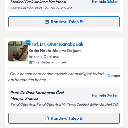
Medical Park Ankara Hastanesi
Haritada Göster
Metni
'ni okudum ve kişisel verilerimin belirtilen
Kent Koop Mah. 1868. Sok. No:15 Batıkent
kapsamda işlenmesini kabul ediyorum.
Randevu Talep Et
Randevu Takvimi Talebi
Takvim Talebini Gönder
Op. Dr. Merve SARIKAYA ERASLAN
için randevu
Prof. Dr. Onur Karabacak
takvimi talebi oluşturun. Size bu uzmandan randevu
Kadın Hastalıkları ve Doğum
almanız için bir takvim hazırlandığında e-posta ile
Ankara
, Çankaya
bilgilendireceğiz.
5
(
2
Değerlendirme)
E-posta Adresiniz
Onur hocam hem endometriozis rahatsizligimi tedavi
Devamı
etti hemde tüp bebek...
Prof. Dr.Onur Karabacak Özel
Haritada Göster
Muayenehanesi
Kişisel verilerimin işlenmesine ilişkin
Aydınlatma
Remzi Oğuz Arık, Remzi Oğuz Arık Mh Tunus Caddesi, Bülten Sk. No:1 D:2
Metni
'ni okudum ve kişisel verilerimin belirtilen
kapsamda işlenmesini kabul ediyorum.
Randevu Talep Et
Randevu Takvimi Talebi