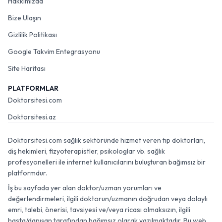
Hakkımızda
Bize Ulaşın
Gizlilik Politikası
Google Takvim Entegrasyonu
Site Haritası
PLATFORMLAR
Doktorsitesi.com
Doktorsitesi.az
Doktorsitesi.com sağlık sektöründe hizmet veren tıp doktorları,
diş hekimleri, fizyoterapistler, psikologlar vb. sağlık
profesyonelleri ile internet kullanıcılarını buluşturan bağımsız bir
platformdur.
İş bu sayfada yer alan doktor/uzman yorumları ve
değerlendirmeleri, ilgili doktorun/uzmanın doğrudan veya dolaylı
emri, talebi, önerisi, tavsiyesi ve/veya ricası olmaksızın, ilgili
hasta/danışan tarafından bağımsız olarak yazılmaktadır. Bu web