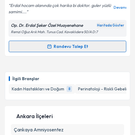
Erdal hocam alanında çok harika bi doktor. guler yüzlü
Devamı
samimi....
Op. Dr. Erdal Şeker Özel Muayenehane
Haritada Göster
Kişisel verilerimin işlenmesine ilişkin
Aydınlatma
Remzi Oğuz Arık Mah. Tunus Cad. Kavaklıdere 50/A D:7
Metni
'ni okudum ve kişisel verilerimin belirtilen
kapsamda işlenmesini kabul ediyorum.
Randevu Talep Et
Randevu Takvimi Talebi
Takvim Talebini Gönder
Op. Dr. Erdal Şeker
için randevu takvimi talebi
oluşturun. Size bu uzmandan randevu almanız için bir
İlgili Branşlar
takvim hazırlandığında e-posta ile bilgilendireceğiz.
Kadın Hastalıkları ve Doğum
Perinatoloji - Riskli Gebelikler
8
E-posta Adresiniz
Ankara İlçeleri
Kişisel verilerimin işlenmesine ilişkin
Aydınlatma
Çankaya
Metni
Amniyosentez
'ni okudum ve kişisel verilerimin belirtilen