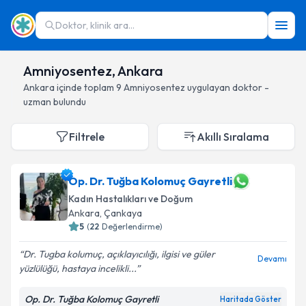
Doktor, klinik ara...
Amniyosentez, Ankara
Ankara
içinde toplam
9
Amniyosentez
uygulayan doktor -
uzman bulundu
Filtrele
Akıllı Sıralama
Op. Dr. Tuğba Kolomuç Gayretli
Kadın Hastalıkları ve Doğum
Ankara
, Çankaya
5
(
22
Değerlendirme)
Dr. Tugba kolumuç, açıklayıcılığı, ilgisi ve güler
Devamı
yüzlülüğü, hastaya incelikli...
Op. Dr. Tuğba Kolomuç Gayretli
Haritada Göster