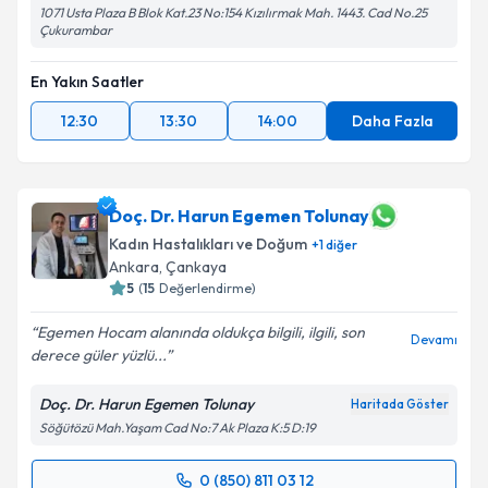
1071 Usta Plaza B Blok Kat.23 No:154 Kızılırmak Mah. 1443. Cad No.25
Çukurambar
En Yakın Saatler
12:30
13:30
14:00
Daha Fazla
Doç. Dr. Harun Egemen Tolunay
Kadın Hastalıkları ve Doğum
+
1
diğer
Ankara
, Çankaya
5
(
15
Değerlendirme)
Egemen Hocam alanında oldukça bilgili, ilgili, son
Devamı
derece güler yüzlü...
Doç. Dr. Harun Egemen Tolunay
Haritada Göster
Söğütözü Mah.Yaşam Cad No:7 Ak Plaza K:5 D:19
0 (850) 811 03 12