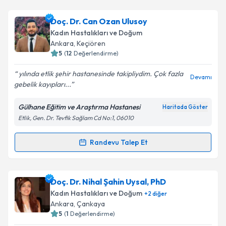
Doç. Dr. Can Ozan Ulusoy
Kadın Hastalıkları ve Doğum
Ankara
, Keçiören
5
(
12
Değerlendirme)
yılında etlik şehir hastanesinde takipliydim. Çok fazla
Devamı
gebelik kayıpları...
Gülhane Eğitim ve Araştırma Hastanesi
Haritada Göster
Etlik, Gen. Dr. Tevfik Sağlam Cd No:1, 06010
Randevu Talep Et
Randevu Takvimi Talebi
Doç. Dr. Can Ozan Ulusoy
için randevu takvimi talebi
Doç. Dr. Nihal Şahin Uysal, PhD
oluşturun. Size bu uzmandan randevu almanız için bir
Kadın Hastalıkları ve Doğum
+
2
diğer
takvim hazırlandığında e-posta ile bilgilendireceğiz.
Ankara
, Çankaya
5
(
1
Değerlendirme)
E-posta Adresiniz