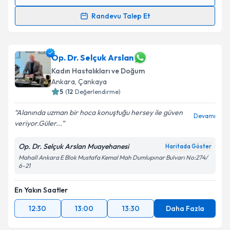
Randevu Takvimi Talebi
Randevu Talep Et
Doç. Dr. Harun Egemen Tolunay
için randevu
takvimi talebi oluşturun. Size bu uzmandan randevu
almanız için bir takvim hazırlandığında e-posta ile
Op. Dr. Selçuk Arslan
bilgilendireceğiz.
Kadın Hastalıkları ve Doğum
Ankara
, Çankaya
E-posta Adresiniz
5
(
12
Değerlendirme)
Alanında uzman bir hoca konuştuğu hersey ile güven
Devamı
veriyor.Güler...
Kişisel verilerimin işlenmesine ilişkin
Aydınlatma
Op. Dr. Selçuk Arslan Muayehanesi
Haritada Göster
Metni
'ni okudum ve kişisel verilerimin belirtilen
Mahall Ankara E Blok Mustafa Kemal Mah Dumlupınar Bulvarı No:274/
kapsamda işlenmesini kabul ediyorum.
6-21
Takvim Talebini Gönder
En Yakın Saatler
12:30
13:00
13:30
Daha Fazla