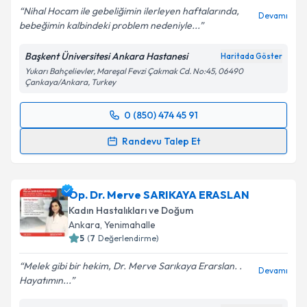
Nihal Hocam ile gebeliğimin ilerleyen haftalarında,
Devamı
bebeğimin kalbindeki problem nedeniyle...
Başkent Üniversitesi Ankara Hastanesi
Haritada Göster
Kişisel verilerimin işlenmesine ilişkin
Aydınlatma
Yukarı Bahçelievler, Mareşal Fevzi Çakmak Cd. No:45, 06490
Metni
'ni okudum ve kişisel verilerimin belirtilen
Çankaya/Ankara, Turkey
kapsamda işlenmesini kabul ediyorum.
0 (850) 474 45 91
Randevu Takvimi Talebi
Takvim Talebini Gönder
Randevu Talep Et
Doç. Dr. Nihal Şahin Uysal, PhD
için randevu takvimi
talebi oluşturun. Size bu uzmandan randevu almanız
Op. Dr. Merve SARIKAYA ERASLAN
için bir takvim hazırlandığında e-posta ile
bilgilendireceğiz.
Kadın Hastalıkları ve Doğum
Ankara
, Yenimahalle
E-posta Adresiniz
5
(
7
Değerlendirme)
Melek gibi bir hekim, Dr. Merve Sarıkaya Erarslan. .
Devamı
Hayatımın...
Kişisel verilerimin işlenmesine ilişkin
Aydınlatma