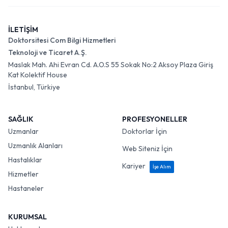
İLETİŞİM
Doktorsitesi Com Bilgi Hizmetleri
Teknoloji ve Ticaret A.Ş.
Maslak Mah. Ahi Evran Cd. A.O.S 55 Sokak No:2 Aksoy Plaza Giriş
Kat Kolektif House
İstanbul, Türkiye
SAĞLIK
PROFESYONELLER
Uzmanlar
Doktorlar İçin
Uzmanlık Alanları
Web Siteniz İçin
Hastalıklar
Kariyer
İşe Alım
Hizmetler
Hastaneler
KURUMSAL