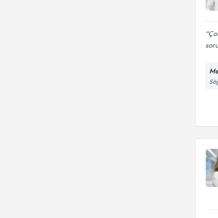
Çok
soru
Me
Söğ