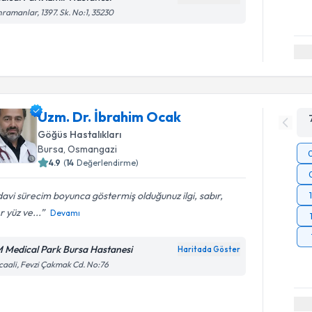
ramanlar, 1397. Sk. No:1, 35230
Uzm. Dr. İbrahim Ocak
Göğüs Hastalıkları
Bursa
, Osmangazi
4.9
(
14
Değerlendirme)
avi sürecim boyunca göstermiş olduğunuz ilgi, sabır,
r yüz ve...
Devamı
 Medical Park Bursa Hastanesi
Haritada Göster
caali, Fevzi Çakmak Cd. No:76