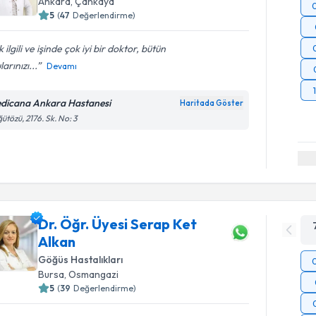
Ankara
, Çankaya
5
(
47
Değerlendirme)
 ilgili ve işinde çok iyi bir doktor, bütün
larınızı...
Devamı
dicana Ankara Hastanesi
Haritada Göster
ütözü, 2176. Sk. No: 3
Dr. Öğr. Üyesi Serap Ket
Alkan
Göğüs Hastalıkları
Bursa
, Osmangazi
5
(
39
Değerlendirme)