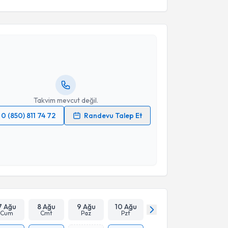
akvimi Talebi
 Merve Karaman
için randevu takvimi talebi
Size bu uzmandan randevu almanız için bir takvim
ında e-posta ile bilgilendireceğiz.
resiniz
Takvim mevcut değil.
0 (850) 811 74 72
Randevu Talep Et
 verilerimin işlenmesine ilişkin
Aydınlatma Metni
'ni
 ve kişisel verilerimin belirtilen kapsamda
esini kabul ediyorum.
Takvim Talebini Gönder
7 Ağu
8 Ağu
9 Ağu
10 Ağu
Cum
Cmt
Paz
Pzt