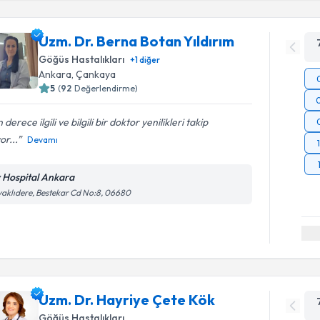
Uzm. Dr. Berna Botan Yıldırım
Göğüs Hastalıkları
+
1
diğer
Ankara
, Çankaya
5
(
92
Değerlendirme)
 derece ilgili ve bilgili bir doktor yenilikleri takip
or...
Devamı
v Hospital Ankara
aklıdere, Bestekar Cd No:8, 06680
Uzm. Dr. Hayriye Çete Kök
Göğüs Hastalıkları