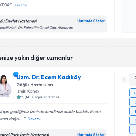
KTOR
Devamı
Kişisel
okudum
du Devlet Hastanesi
Haritada Göster
işlenm
incili Mah. Dr. Fahrettin Önsel Cad. Altınordu
enize yakın diğer uzmanlar
Uzm. Dr. Ecem Kadıköy
Göğüs Hastalıkları
İzmir
, Konak
5
(
40
Değerlendirme)
il için geldiğimiz İzmirde kendimizi acilde bulduk. Ecem
ımın doğru...
Devamı
dical Park İzmir Hastanesi
Haritada Göster