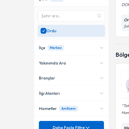
DO
Or
Şah
Ordu
İlçe
Merkez
Bölg
Yakınımda Ara
Branşlar
Konumuma yakın uzmanları
Fatsa
göster
Merkez
İlgi Alanları
Tat
Hizmetler
Amfizem
Göğüs Hastalıkları
Han
Mezuniyet
Akciğer Embolisi
Daha Fazla Filtre
Me