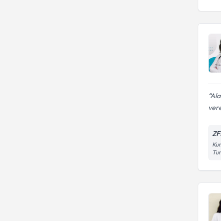
Ala
vere
ZF
Kum
Tu