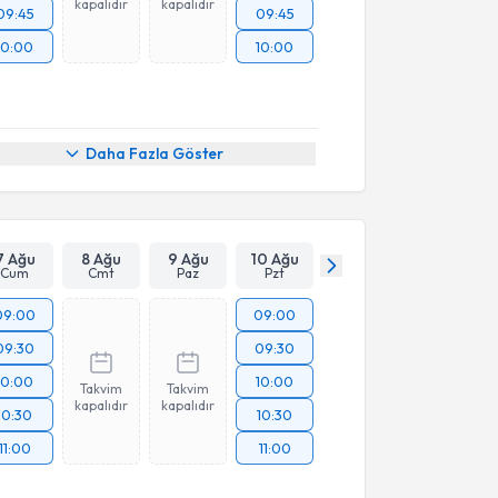
kapalıdır
kapalıdır
09:45
09:45
10:00
10:00
Daha Fazla Göster
7 Ağu
8 Ağu
9 Ağu
10 Ağu
Cum
Cmt
Paz
Pzt
09:00
09:00
09:30
09:30
10:00
10:00
Takvim
Takvim
kapalıdır
kapalıdır
10:30
10:30
11:00
11:00