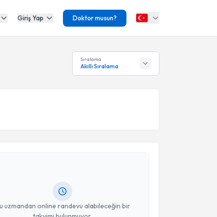
Giriş Yap
Doktor musun?
Sıralama
Akıllı Sıralama
akvimi Talebi
inet Gül Ersoy Sokullu
için randevu takvimi talebi
Size bu uzmandan randevu almanız için bir takvim
ında e-posta ile bilgilendireceğiz.
resiniz
u uzmandan online randevu alabileceğin bir
takvimi bulunmuyor.