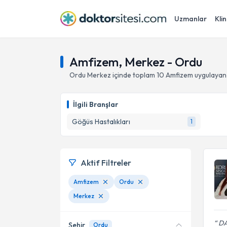
Uzmanlar
Klin
Amfizem, Merkez - Ordu
Ordu
Merkez
içinde toplam
10
Amfizem
uygulayan
İlgili Branşlar
Göğüs Hastalıkları
1
Aktif Filtreler
Amfizem
Ordu
Merkez
DA
Şehir
Ordu