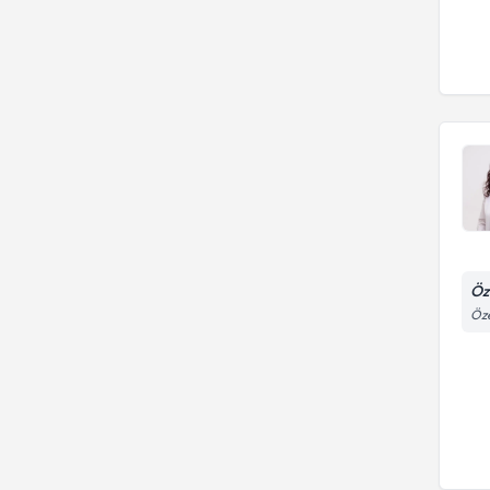
Öz
Öze