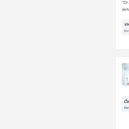
Dr.
deta
VM
Kır
Öz
Kem