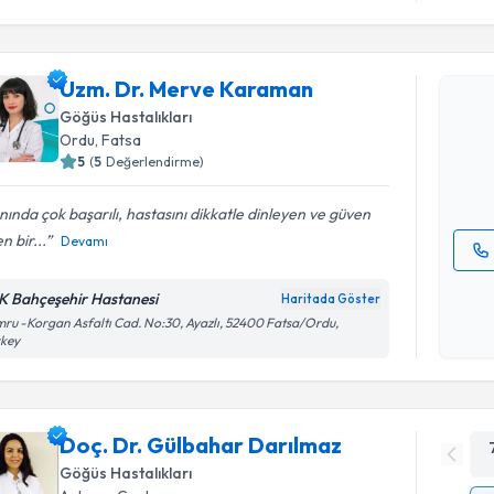
Randevu T
Uzm. Dr. Merve Karaman
Uzm. Dr.
oluşturun. 
Göğüs Hastalıkları
hazırlandığ
Ordu
, Fatsa
5
(
5
Değerlendirme)
E-posta Ad
nında çok başarılı, hastasını dikkatle dinleyen ve güven
n bir...
Devamı
Kişisel
K Bahçeşehir Hastanesi
Haritada Göster
okudum
ru -Korgan Asfaltı Cad. No:30, Ayazlı, 52400 Fatsa/Ordu,
işlenm
rkey
Doç. Dr. Gülbahar Darılmaz
Göğüs Hastalıkları