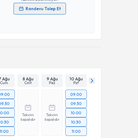
Randevu Talep Et
 verilerimin işlenmesine ilişkin
Aydınlatma Metni
'ni
 ve kişisel verilerimin belirtilen kapsamda
esini kabul ediyorum.
Takvim Talebini Gönder
7 Ağu
8 Ağu
9 Ağu
10 Ağu
Cum
Cmt
Paz
Pzt
09:00
09:00
09:30
09:30
10:00
10:00
Takvim
Takvim
kapalıdır
kapalıdır
10:30
10:30
11:00
11:00