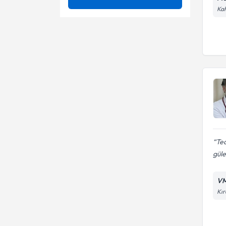
Kah
Akciğer Kanseri
Ünvan
Ağır koah
Akciğerlerde Su Toplaması
Akciger kanseri tanı ve tedavi
ANKARA ÜNİVERSİTESİ
Allerji
Akciğer ve plevra biyopsisi
Uzm. Dr.
Astım
Akciğer zarı (plevra)
hastalıkları
Bronşektazi
Alerji tanı ve tedavileri
Bronşit
Alerji testi
Ted
Emboli
Amfizem tedavisinde akıllı tel
güle
(coil) tedavisi
Genel Göğüs Hastalıkları
Amfizem
VM
Göğüs Ağrısı
Astım tanı ve tedavisi
Kır
Bronşit tanı ve tedavi