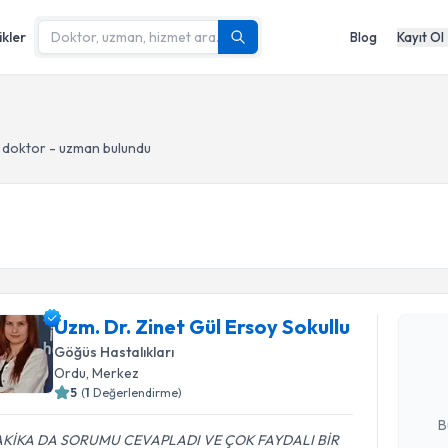
ikler
Blog
Kayıt Ol
 doktor - uzman bulundu
Randevu T
Uzm. Dr. Z
Uzm. Dr. Zinet Gül Ersoy Sokullu
oluşturun. 
Göğüs Hastalıkları
hazırlandığ
Ordu
, Merkez
5
(
1
Değerlendirme)
E-posta Ad
B
KİKA DA SORUMU CEVAPLADI VE ÇOK FAYDALI BİR