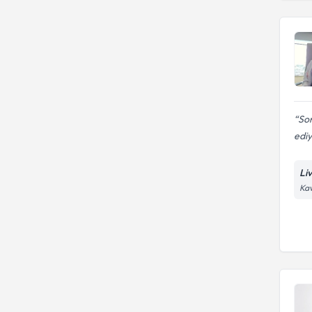
Son
ediy
Li
Kav