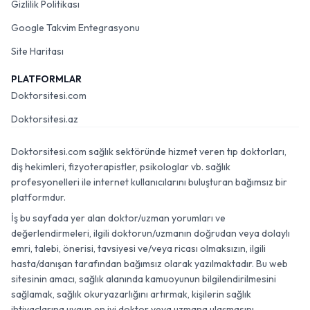
Gizlilik Politikası
Google Takvim Entegrasyonu
Site Haritası
PLATFORMLAR
Doktorsitesi.com
Doktorsitesi.az
Doktorsitesi.com sağlık sektöründe hizmet veren tıp doktorları,
diş hekimleri, fizyoterapistler, psikologlar vb. sağlık
profesyonelleri ile internet kullanıcılarını buluşturan bağımsız bir
platformdur.
İş bu sayfada yer alan doktor/uzman yorumları ve
değerlendirmeleri, ilgili doktorun/uzmanın doğrudan veya dolaylı
emri, talebi, önerisi, tavsiyesi ve/veya ricası olmaksızın, ilgili
hasta/danışan tarafından bağımsız olarak yazılmaktadır. Bu web
sitesinin amacı, sağlık alanında kamuoyunun bilgilendirilmesini
sağlamak, sağlık okuryazarlığını artırmak, kişilerin sağlık
ihtiyaçlarına uygun en iyi doktor veya uzmana ulaşmasını