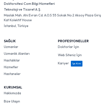
Doktorsitesi Com Bilgi Hizmetleri
Teknoloji ve Ticaret A.Ş.
Maslak Mah. Ahi Evran Cd. A.O.S 55 Sokak No:2 Aksoy Plaza Giriş
Kat Kolektif House
İstanbul, Türkiye
SAĞLIK
PROFESYONELLER
Uzmanlar
Doktorlar İçin
Uzmanlık Alanları
Web Siteniz İçin
Hastalıklar
Kariyer
İşe Alım
Hizmetler
Hastaneler
KURUMSAL
Hakkımızda
Bize Ulaşın