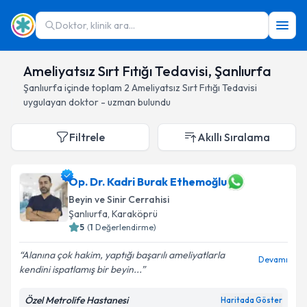
Doktor, klinik ara...
Ameliyatsız Sırt Fıtığı Tedavisi, Şanlıurfa
Şanlıurfa
içinde toplam
2
Ameliyatsız Sırt Fıtığı Tedavisi
uygulayan doktor - uzman bulundu
Filtrele
Akıllı Sıralama
Op. Dr. Kadri Burak Ethemoğlu
Beyin ve Sinir Cerrahisi
Şanlıurfa
, Karaköprü
5
(
1
Değerlendirme)
Alanına çok hakim, yaptığı başarılı ameliyatlarla
Devamı
kendini ispatlamış bir beyin...
Özel Metrolife Hastanesi
Haritada Göster