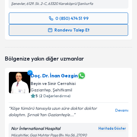
Şenevler, 6129. Sk. 2-C, 63320 Karaköprü/Şanlıurfa
0 (850) 474 51 99
Randevu Takvimi Talebi
Randevu Talep Et
Op. Dr. Kadri Burak Ethemoğlu
için randevu takvimi
talebi oluşturun. Size bu uzmandan randevu almanız
için bir takvim hazırlandığında e-posta ile
Bölgenize yakın diğer uzmanlar
bilgilendireceğiz.
E-posta Adresiniz
Doç. Dr. İnan Gezgin
Beyin ve Sinir Cerrahisi
Gaziantep
, Şehitkamil
5
(
2
Değerlendirme)
Kişisel verilerimin işlenmesine ilişkin
Aydınlatma
Köşe tümörü tanısıyla uzun süre doktor doktor
Metni
'ni okudum ve kişisel verilerimin belirtilen
Devamı
dolaştım. Şırnak’tan Gaziantep’e...
kapsamda işlenmesini kabul ediyorum.
Ncr İnternational Hospital
Haritada Göster
Takvim Talebini Gönder
Mücahitler, Gazi Muhtar Paşa Blv. No:56, 27090