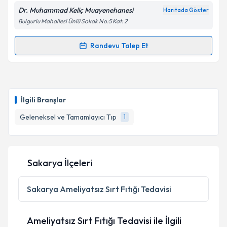
Dr. Muhammad Keliç Muayenehanesi
Haritada Göster
Bulgurlu Mahallesi Ünlü Sokak No:5 Kat: 2
Kişisel verilerimin işlenmesine ilişkin
Aydınlatma
Metni
'ni okudum ve kişisel verilerimin belirtilen
Randevu Talep Et
kapsamda işlenmesini kabul ediyorum.
Randevu Takvimi Talebi
Takvim Talebini Gönder
Dr. Muhammad Keliç
için randevu takvimi talebi
oluşturun. Size bu uzmandan randevu almanız için bir
İlgili Branşlar
takvim hazırlandığında e-posta ile bilgilendireceğiz.
Geleneksel ve Tamamlayıcı Tıp
1
E-posta Adresiniz
Sakarya İlçeleri
Kişisel verilerimin işlenmesine ilişkin
Aydınlatma
Metni
'ni okudum ve kişisel verilerimin belirtilen
Sakarya
Ameliyatsız Sırt Fıtığı Tedavisi
kapsamda işlenmesini kabul ediyorum.
Ameliyatsız Sırt Fıtığı Tedavisi ile İlgili
Takvim Talebini Gönder