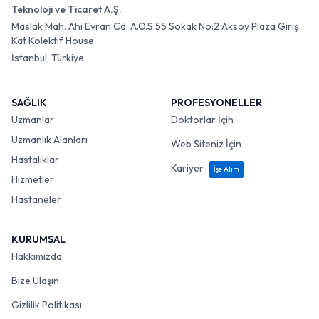
Teknoloji ve Ticaret A.Ş.
Maslak Mah. Ahi Evran Cd. A.O.S 55 Sokak No:2 Aksoy Plaza Giriş
Kat Kolektif House
İstanbul, Türkiye
SAĞLIK
PROFESYONELLER
Uzmanlar
Doktorlar İçin
Uzmanlık Alanları
Web Siteniz İçin
Hastalıklar
Kariyer
İşe Alım
Hizmetler
Hastaneler
KURUMSAL
Hakkımızda
Bize Ulaşın
Gizlilik Politikası