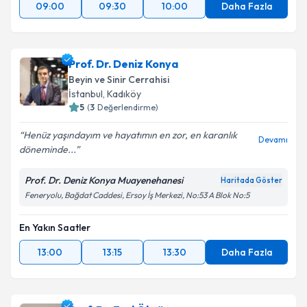
09:00
09:30
10:00
Daha Fazla
Prof. Dr. Deniz Konya
Beyin ve Sinir Cerrahisi
İstanbul
, Kadıköy
5
(
3
Değerlendirme)
Henüz yaşındayım ve hayatımın en zor, en karanlık
Devamı
döneminde...
Prof. Dr. Deniz Konya Muayenehanesi
Haritada Göster
Feneryolu, Bağdat Caddesi, Ersoy İş Merkezi, No:53 A Blok No:5
En Yakın Saatler
13:00
13:15
13:30
Daha Fazla