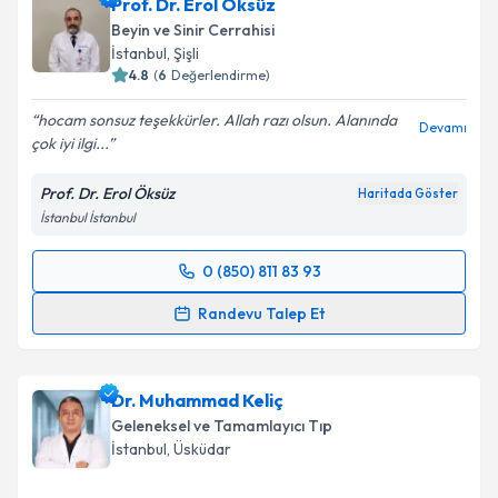
Prof. Dr. Erol Öksüz
Beyin ve Sinir Cerrahisi
İstanbul
, Şişli
4.8
(
6
Değerlendirme)
hocam sonsuz teşekkürler. Allah razı olsun. Alanında
Devamı
çok iyi ilgi...
Prof. Dr. Erol Öksüz
Haritada Göster
İstanbul İstanbul
0 (850) 811 83 93
Randevu Takvimi Talebi
Randevu Talep Et
Prof. Dr. Erol Öksüz
için randevu takvimi talebi
oluşturun. Size bu uzmandan randevu almanız için bir
Dr. Muhammad Keliç
takvim hazırlandığında e-posta ile bilgilendireceğiz.
Geleneksel ve Tamamlayıcı Tıp
E-posta Adresiniz
İstanbul
, Üsküdar