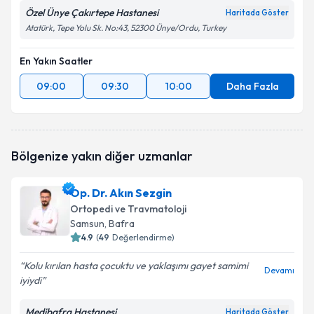
Özel Ünye Çakırtepe Hastanesi
Haritada Göster
Atatürk, Tepe Yolu Sk. No:43, 52300 Ünye/Ordu, Turkey
En Yakın Saatler
09:00
09:30
10:00
Daha Fazla
Bölgenize yakın diğer uzmanlar
Op. Dr. Akın Sezgin
Ortopedi ve Travmatoloji
Samsun
, Bafra
4.9
(
49
Değerlendirme)
Kolu kırılan hasta çocuktu ve yaklaşımı gayet samimi
Devamı
iyiydi
Medibafra Hastanesi
Haritada Göster