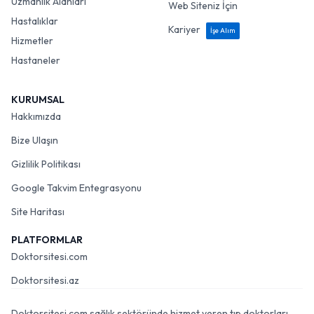
Uzmanlık Alanları
Web Siteniz İçin
Hastalıklar
Kariyer
İşe Alım
Hizmetler
Hastaneler
KURUMSAL
Hakkımızda
Bize Ulaşın
Gizlilik Politikası
Google Takvim Entegrasyonu
Site Haritası
PLATFORMLAR
Doktorsitesi.com
Doktorsitesi.az
Doktorsitesi.com sağlık sektöründe hizmet veren tıp doktorları,