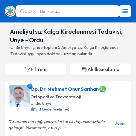
Doktor, klinik ara...
Ameliyatsız Kalça Kireçlenmesi Tedavisi,
Ünye - Ordu
Ordu
Ünye
içinde toplam
5
Ameliyatsız Kalça Kireçlenmesi
Tedavisi
uygulayan doktor - uzman bulundu
Filtrele
Akıllı Sıralama
Op. Dr. Mehmet Onur Sarıhan
Ortopedi ve Travmatoloji
Ordu
, Ünye
5
(
1
Değerlendirme)
Annemin bel fıtığı şikayetleri artık dayanılmaz hale
Devamı
gelmişti. Yürümekte, oturup...