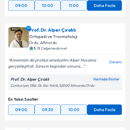
09:00
10:00
11:00
Daha Fazla
Prof. Dr. Alper Çıraklı
Ortopedi ve Travmatoloji
Ordu
, Altınordu
5
(
5
Değerlendirme)
Annemizin diz protezi ameliyatını Alper Hocamız
Devamı
gerçekleştirdi. Sürecin başından sonuna...
Prof. Dr. Alper Çıraklı
Haritada Göster
Cumhuriyet, 1356. Sk. No: 144/A, 52000 Altınordu/Ordu
En Yakın Saatler
09:00
09:30
10:00
Daha Fazla