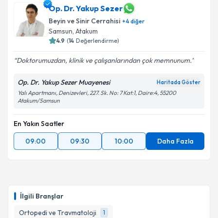
Op. Dr. Yakup Sezer
Beyin ve Sinir Cerrahisi
+
4
diğer
Samsun
, Atakum
4.9
(
14
Değerlendirme)
Doktorumuzdan, klinik ve çalışanlarından çok memnunum.
Op. Dr. Yakup Sezer Muayenesi
Haritada Göster
Yalı Apartmanı, Denizevleri, 227. Sk. No: 7 Kat:1, Daire:4, 55200
Atakum/Samsun
En Yakın Saatler
09:00
09:30
10:00
Daha Fazla
İlgili Branşlar
Ortopedi ve Travmatoloji
1