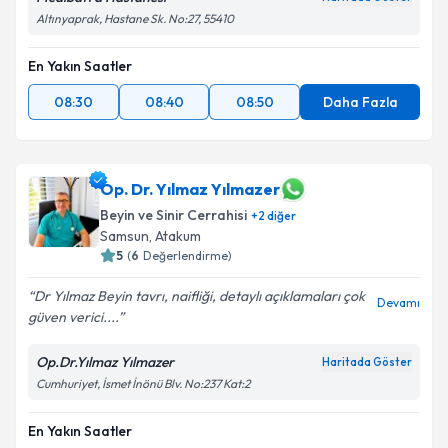
Altınyaprak, Hastane Sk. No:27, 55410
En Yakın Saatler
08:30
08:40
08:50
Daha Fazla
Op. Dr. Yılmaz Yılmazer
Beyin ve Sinir Cerrahisi
+
2
diğer
Samsun
, Atakum
5
(
6
Değerlendirme)
Dr Yılmaz Beyin tavrı, naifliği, detaylı açıklamaları çok
Devamı
güven verici....
Op.Dr.Yılmaz Yılmazer
Haritada Göster
Cumhuriyet, İsmet İnönü Blv. No:237 Kat:2
En Yakın Saatler