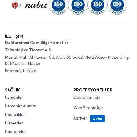
İLETİŞİM
Doktorsitesi Com Bilgi Hizmetleri
Teknoloji ve Ticaret A.Ş.
Maslak Mah. Ahi Evran Cd. A.O.S 55 Sokak No:2 Aksoy Plaza Giriş
Kat Kolektif House
İstanbul, Türkiye
SAĞLIK
PROFESYONELLER
Uzmanlar
Doktorlar İçin
Uzmanlık Alanları
Web Siteniz İçin
Hastalıklar
Kariyer
İşe Alım
Hizmetler
Hastaneler