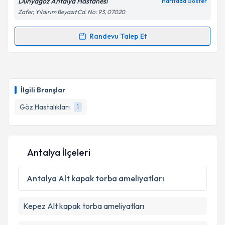
Dünyagöz Antalya Hastanesi
Haritada Göster
Zafer, Yıldırım Beyazıt Cd. No: 93, 07020
Randevu Talep Et
Randevu Takvimi Talebi
Doç. Dr. Umut Karaca
için randevu takvimi talebi
oluşturun. Size bu uzmandan randevu almanız için bir
İlgili Branşlar
takvim hazırlandığında e-posta ile bilgilendireceğiz.
Göz Hastalıkları
1
E-posta Adresiniz
Antalya İlçeleri
Kişisel verilerimin işlenmesine ilişkin
Aydınlatma
Metni
'ni okudum ve kişisel verilerimin belirtilen
Antalya
Alt kapak torba ameliyatları
kapsamda işlenmesini kabul ediyorum.
Kepez
Alt kapak torba ameliyatları
Takvim Talebini Gönder