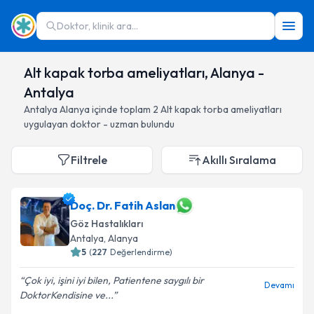
Doktor, klinik ara...
Alt kapak torba ameliyatları, Alanya -
Antalya
Antalya
Alanya
içinde toplam
2
Alt kapak torba ameliyatları
uygulayan doktor - uzman bulundu
Filtrele
Akıllı Sıralama
Doç. Dr. Fatih Aslan
Göz Hastalıkları
Antalya
, Alanya
5
(
227
Değerlendirme)
Çok iyi, işini iyi bilen, Patientene saygılı bir
Devamı
DoktorKendisine ve...