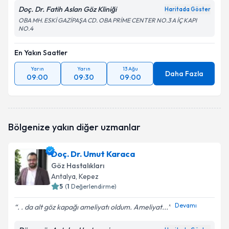
Doç. Dr. Fatih Aslan Göz Kliniği
Haritada Göster
OBA MH. ESKİ GAZİPAŞA CD. OBA PRİME CENTER NO.3 A İÇ KAPI
NO.4
En Yakın Saatler
Yarın
Yarın
13 Ağu
Daha Fazla
09:00
09:30
09:00
Bölgenize yakın diğer uzmanlar
Doç. Dr. Umut Karaca
Göz Hastalıkları
Antalya
, Kepez
5
(
1
Değerlendirme)
Devamı
. . da alt göz kapağı ameliyatı oldum. Ameliyat...