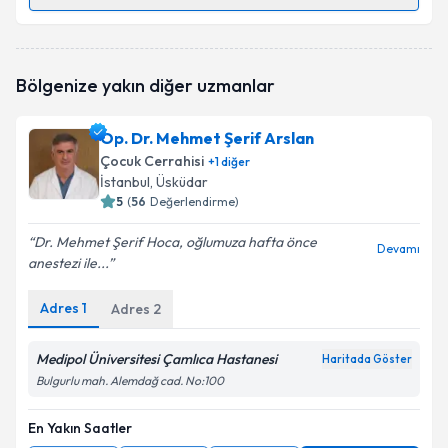
Randevu Takvimi Talebi
Prof. Dr. Bekir Haluk Güvenç
için randevu takvimi
Bölgenize yakın diğer uzmanlar
talebi oluşturun. Size bu uzmandan randevu almanız
için bir takvim hazırlandığında e-posta ile
bilgilendireceğiz.
Op. Dr. Mehmet Şerif Arslan
Çocuk Cerrahisi
+
1
diğer
E-posta Adresiniz
İstanbul
, Üsküdar
5
(
56
Değerlendirme)
Dr. Mehmet Şerif Hoca, oğlumuza hafta önce
Devamı
anestezi ile...
Kişisel verilerimin işlenmesine ilişkin
Aydınlatma
Metni
'ni okudum ve kişisel verilerimin belirtilen
kapsamda işlenmesini kabul ediyorum.
Adres
1
Adres
2
Medipol Üniversitesi Çamlıca Hastanesi
Haritada Göster
Takvim Talebini Gönder
Bulgurlu mah. Alemdağ cad. No:100
En Yakın Saatler