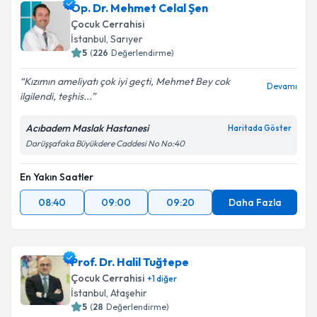
Op. Dr. Mehmet Celal Şen
Çocuk Cerrahisi
İstanbul
, Sarıyer
5
(
226
Değerlendirme)
Kızımın ameliyatı çok iyi geçti, Mehmet Bey cok
Devamı
ilgilendi, teşhis...
Acıbadem Maslak Hastanesi
Haritada Göster
Darüşşafaka Büyükdere Caddesi No No:40
En Yakın Saatler
08:40
09:00
09:20
Daha Fazla
Prof. Dr. Halil Tuğtepe
Çocuk Cerrahisi
+
1
diğer
İstanbul
, Ataşehir
5
(
28
Değerlendirme)