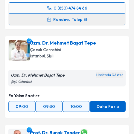
0 (850) 474 84 66
Randevu Takvimi Talebi
Randevu Talep Et
Doç. Dr. Hakan Kocaman
için randevu takvimi talebi
oluşturun. Size bu uzmandan randevu almanız için bir
Uzm. Dr. Mehmet Başat Tepe
takvim hazırlandığında e-posta ile bilgilendireceğiz.
Çocuk Cerrahisi
E-posta Adresiniz
İstanbul
, Şişli
Uzm. Dr. Mehmet Başat Tepe
Haritada Göster
Şişli /İstanbul
Kişisel verilerimin işlenmesine ilişkin
Aydınlatma
Metni
'ni okudum ve kişisel verilerimin belirtilen
En Yakın Saatler
kapsamda işlenmesini kabul ediyorum.
09:00
09:30
10:00
Daha Fazla
Takvim Talebini Gönder
Prof. Dr. Burak Tander