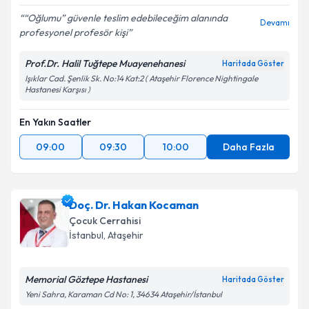
“Oğlumu” güvenle teslim edebileceğim alanında
Devamı
profesyonel profesör kişi
Prof.Dr. Halil Tuğtepe Muayenehanesi
Haritada Göster
Işıklar Cad. Şenlik Sk. No:14 Kat:2 ( Ataşehir Florence Nightingale
Hastanesi Karşısı )
En Yakın Saatler
09:00
09:30
10:00
Daha Fazla
Doç. Dr. Hakan Kocaman
Çocuk Cerrahisi
İstanbul
, Ataşehir
Memorial Göztepe Hastanesi
Haritada Göster
Yeni Sahra, Karaman Cd No: 1, 34634 Ataşehir/İstanbul