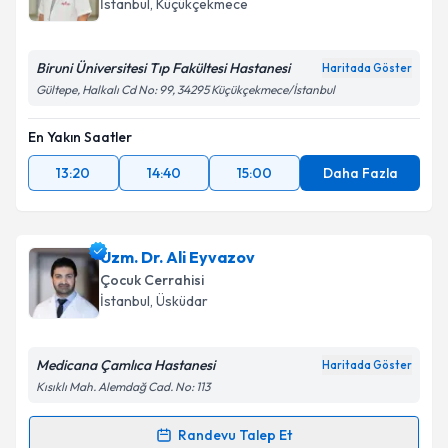
İstanbul
, Küçükçekmece
Biruni Üniversitesi Tıp Fakültesi Hastanesi
Haritada Göster
Gültepe, Halkalı Cd No: 99, 34295 Küçükçekmece/İstanbul
En Yakın Saatler
13:20
14:40
15:00
Daha Fazla
Uzm. Dr. Ali Eyvazov
Çocuk Cerrahisi
İstanbul
, Üsküdar
Medicana Çamlıca Hastanesi
Haritada Göster
Kısıklı Mah. Alemdağ Cad. No: 113
Randevu Talep Et
Randevu Takvimi Talebi