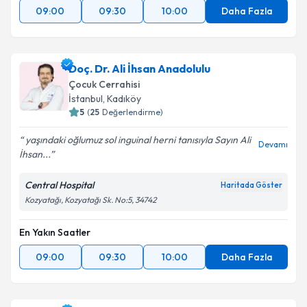
09:00
09:30
10:00
Daha Fazla
Doç. Dr. Ali İhsan Anadolulu
Çocuk Cerrahisi
İstanbul
, Kadıköy
5
(
25
Değerlendirme)
yaşındaki oğlumuz sol inguinal herni tanısıyla Sayın Ali
Devamı
İhsan...
Central Hospital
Haritada Göster
Kozyatağı, Kozyatağı Sk. No:5, 34742
En Yakın Saatler
09:00
09:30
10:00
Daha Fazla