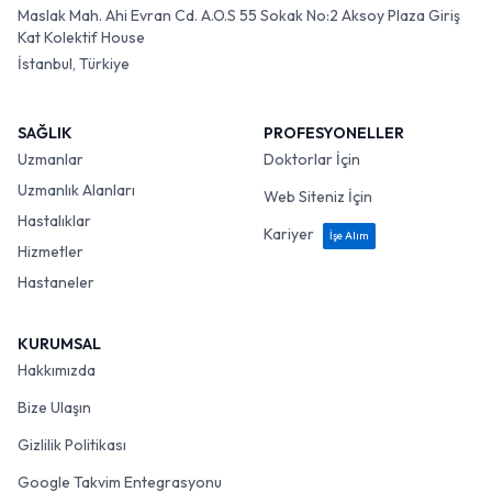
Maslak Mah. Ahi Evran Cd. A.O.S 55 Sokak No:2 Aksoy Plaza Giriş
Kat Kolektif House
İstanbul, Türkiye
SAĞLIK
PROFESYONELLER
Uzmanlar
Doktorlar İçin
Uzmanlık Alanları
Web Siteniz İçin
Hastalıklar
Kariyer
İşe Alım
Hizmetler
Hastaneler
KURUMSAL
Hakkımızda
Bize Ulaşın
Gizlilik Politikası
Google Takvim Entegrasyonu