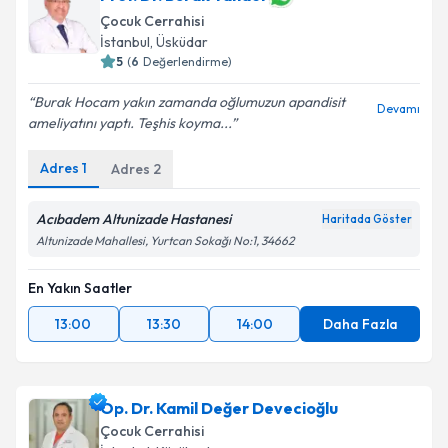
Çocuk Cerrahisi
İstanbul
, Üsküdar
5
(
6
Değerlendirme)
Burak Hocam yakın zamanda oğlumuzun apandisit
Devamı
ameliyatını yaptı. Teşhis koyma...
Adres
1
Adres
2
Acıbadem Altunizade Hastanesi
Haritada Göster
Altunizade Mahallesi, Yurtcan Sokağı No:1, 34662
En Yakın Saatler
13:00
13:30
14:00
Daha Fazla
Op. Dr. Kamil Değer Devecioğlu
Çocuk Cerrahisi