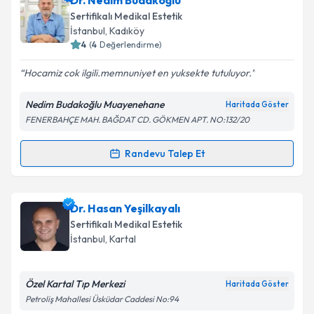
Dr. Nedim Budakoğlu
Sertifikalı Medikal Estetik
İstanbul
, Kadıköy
4
(
4
Değerlendirme)
Hocamiz cok ilgili.memnuniyet en yuksekte tutuluyor.
Nedim Budakoğlu Muayenehane
Haritada Göster
FENERBAHÇE MAH. BAĞDAT CD. GÖKMEN APT. NO:132/20
Randevu Talep Et
Randevu Takvimi Talebi
Dr. Nedim Budakoğlu
için randevu takvimi talebi
Dr. Hasan Yeşilkayalı
oluşturun. Size bu uzmandan randevu almanız için bir
Sertifikalı Medikal Estetik
takvim hazırlandığında e-posta ile bilgilendireceğiz.
İstanbul
, Kartal
E-posta Adresiniz
Özel Kartal Tıp Merkezi
Haritada Göster
Petroliş Mahallesi Üsküdar Caddesi No:94