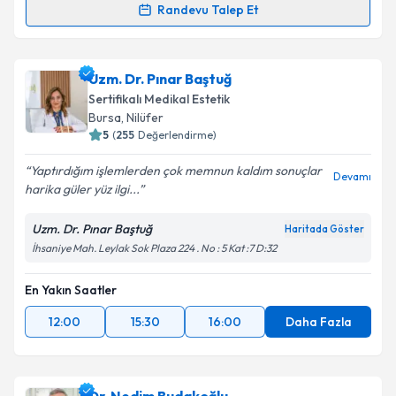
Randevu Talep Et
Randevu Takvimi Talebi
Uzm. Dr. Merih Tombul Yeşildal
için randevu takvimi
Uzm. Dr. Pınar Baştuğ
talebi oluşturun. Size bu uzmandan randevu almanız
Sertifikalı Medikal Estetik
için bir takvim hazırlandığında e-posta ile
Bursa
, Nilüfer
bilgilendireceğiz.
5
(
255
Değerlendirme)
E-posta Adresiniz
Yaptırdığım işlemlerden çok memnun kaldım sonuçlar
Devamı
harika güler yüz ilgi...
Uzm. Dr. Pınar Baştuğ
Haritada Göster
İhsaniye Mah. Leylak Sok Plaza 224 . No : 5 Kat :7 D:32
Kişisel verilerimin işlenmesine ilişkin
Aydınlatma
Metni
'ni okudum ve kişisel verilerimin belirtilen
kapsamda işlenmesini kabul ediyorum.
En Yakın Saatler
12:00
15:30
16:00
Daha Fazla
Takvim Talebini Gönder