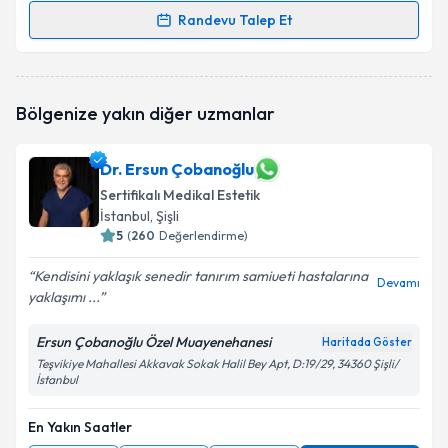
Randevu Talep Et
Randevu Takvimi Talebi
Dr. Sema Aysan
için randevu takvimi talebi oluşturun.
Bölgenize yakın diğer uzmanlar
Size bu uzmandan randevu almanız için bir takvim
hazırlandığında e-posta ile bilgilendireceğiz.
Dr. Ersun Çobanoğlu
E-posta Adresiniz
Sertifikalı Medikal Estetik
İstanbul
, Şişli
5
(
260
Değerlendirme)
Kişisel verilerimin işlenmesine ilişkin
Aydınlatma
Kendisini yaklaşık senedir tanırım samiueti hastalarına
Devamı
Metni
'ni okudum ve kişisel verilerimin belirtilen
yaklaşımı ...
kapsamda işlenmesini kabul ediyorum.
Ersun Çobanoğlu Özel Muayenehanesi
Haritada Göster
Teşvikiye Mahallesi Akkavak Sokak Halil Bey Apt, D:19/29, 34360 Şişli/
Takvim Talebini Gönder
İstanbul
En Yakın Saatler