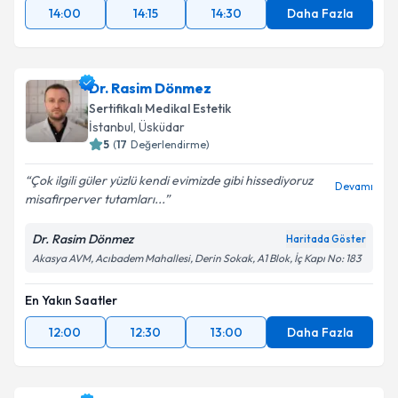
14:00
14:15
14:30
Daha Fazla
Dr. Rasim Dönmez
Sertifikalı Medikal Estetik
İstanbul
, Üsküdar
5
(
17
Değerlendirme)
Çok ilgili güler yüzlü kendi evimizde gibi hissediyoruz
Devamı
misafirperver tutamları...
Dr. Rasim Dönmez
Haritada Göster
Akasya AVM, Acıbadem Mahallesi, Derin Sokak, A1 Blok, İç Kapı No: 183
En Yakın Saatler
12:00
12:30
13:00
Daha Fazla