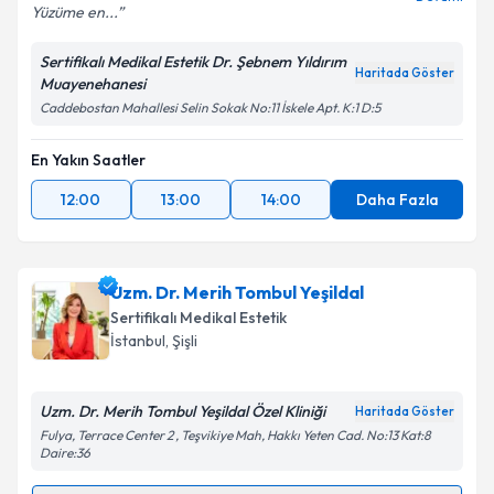
Yüzüme en...
Sertifikalı Medikal Estetik Dr. Şebnem Yıldırım
Haritada Göster
Muayenehanesi
Caddebostan Mahallesi Selin Sokak No:11 İskele Apt. K:1 D:5
En Yakın Saatler
12:00
13:00
14:00
Daha Fazla
Uzm. Dr. Merih Tombul Yeşildal
Sertifikalı Medikal Estetik
İstanbul
, Şişli
Uzm. Dr. Merih Tombul Yeşildal Özel Kliniği
Haritada Göster
Fulya, Terrace Center 2 , Teşvikiye Mah, Hakkı Yeten Cad. No:13 Kat:8
Daire:36