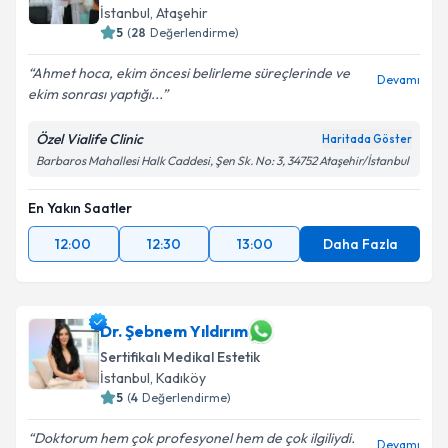
İstanbul
, Ataşehir
5
(
28
Değerlendirme)
Ahmet hoca, ekim öncesi belirleme süreçlerinde ve
Devamı
ekim sonrası yaptığı...
Özel Vialife Clinic
Haritada Göster
Barbaros Mahallesi Halk Caddesi, Şen Sk. No: 3, 34752 Ataşehir/İstanbul
En Yakın Saatler
12:00
12:30
13:00
Daha Fazla
Dr. Şebnem Yıldırım
Sertifikalı Medikal Estetik
İstanbul
, Kadıköy
5
(
4
Değerlendirme)
Doktorum hem çok profesyonel hem de çok ilgiliydi.
Devamı