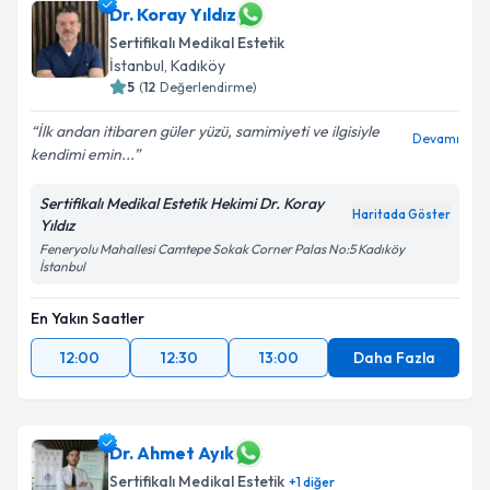
Dr. Koray Yıldız
Sertifikalı Medikal Estetik
İstanbul
, Kadıköy
5
(
12
Değerlendirme)
İlk andan itibaren güler yüzü, samimiyeti ve ilgisiyle
Devamı
kendimi emin...
Sertifikalı Medikal Estetik Hekimi Dr. Koray
Haritada Göster
Yıldız
Feneryolu Mahallesi Camtepe Sokak Corner Palas No:5 Kadıköy
İstanbul
En Yakın Saatler
12:00
12:30
13:00
Daha Fazla
Dr. Ahmet Ayık
Sertifikalı Medikal Estetik
+
1
diğer