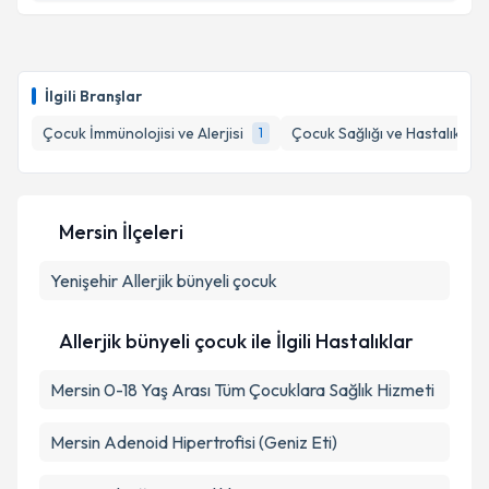
Uzm. Dr. Veysel Karakulak
için randevu takvimi
talebi oluşturun. Size bu uzmandan randevu almanız
İlgili Branşlar
için bir takvim hazırlandığında e-posta ile
bilgilendireceğiz.
Çocuk İmmünolojisi ve Alerjisi
Çocuk Sağlığı ve Hastalıkları
1
E-posta Adresiniz
Mersin İlçeleri
Yenişehir
Kişisel verilerimin işlenmesine ilişkin
Allerjik bünyeli çocuk
Aydınlatma
Metni
'ni okudum ve kişisel verilerimin belirtilen
kapsamda işlenmesini kabul ediyorum.
Allerjik bünyeli çocuk ile İlgili Hastalıklar
Mersin 0-18 Yaş Arası Tüm Çocuklara Sağlık Hizmeti
Takvim Talebini Gönder
Mersin Adenoid Hipertrofisi (Geniz Eti)