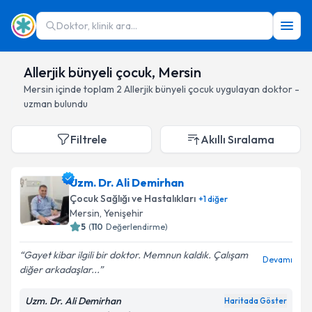
Doktor, klinik ara...
Allerjik bünyeli çocuk, Mersin
Mersin
içinde toplam
2
Allerjik bünyeli çocuk
uygulayan doktor -
uzman bulundu
Filtrele
Akıllı Sıralama
Uzm. Dr. Ali Demirhan
Çocuk Sağlığı ve Hastalıkları
+
1
diğer
Mersin
, Yenişehir
5
(
110
Değerlendirme)
Gayet kibar ilgili bir doktor. Memnun kaldık. Çalışam
Devamı
diğer arkadaşlar...
Uzm. Dr. Ali Demirhan
Haritada Göster