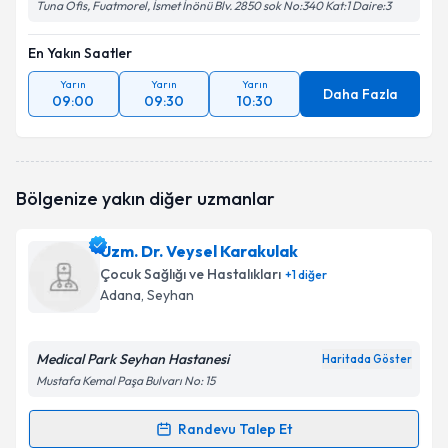
Tuna Ofis, Fuatmorel, İsmet İnönü Blv. 2850 sok No:340 Kat:1 Daire:3
En Yakın Saatler
Yarın
Yarın
Yarın
Daha Fazla
09:00
09:30
10:30
Bölgenize yakın diğer uzmanlar
Uzm. Dr. Veysel Karakulak
Çocuk Sağlığı ve Hastalıkları
+
1
diğer
Adana
, Seyhan
Medical Park Seyhan Hastanesi
Haritada Göster
Mustafa Kemal Paşa Bulvarı No: 15
Randevu Talep Et
Randevu Takvimi Talebi