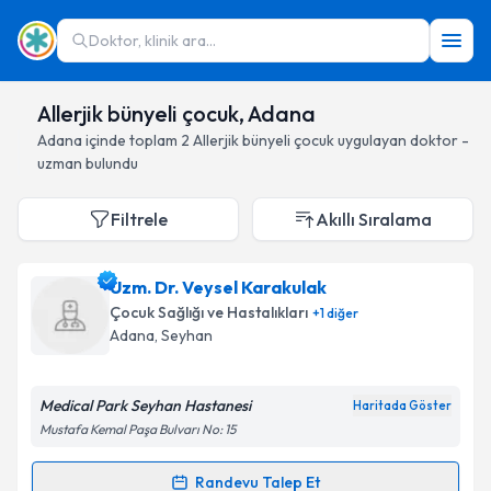
Doktor, klinik ara...
Allerjik bünyeli çocuk, Adana
Adana
içinde toplam
2
Allerjik bünyeli çocuk
uygulayan doktor -
uzman bulundu
Filtrele
Akıllı Sıralama
Uzm. Dr. Veysel Karakulak
Çocuk Sağlığı ve Hastalıkları
+
1
diğer
Adana
, Seyhan
Medical Park Seyhan Hastanesi
Haritada Göster
Mustafa Kemal Paşa Bulvarı No: 15
Randevu Talep Et