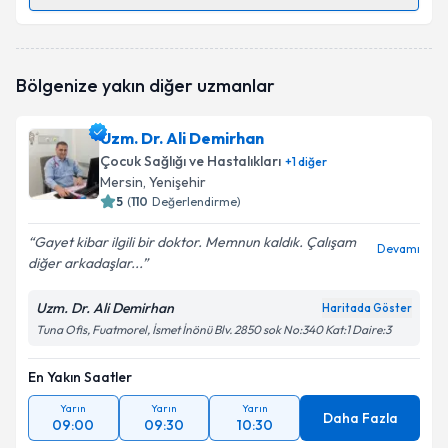
Randevu Takvimi Talebi
Uzm. Dr. Veysel Karakulak
için randevu takvimi
Bölgenize yakın diğer uzmanlar
talebi oluşturun. Size bu uzmandan randevu almanız
için bir takvim hazırlandığında e-posta ile
bilgilendireceğiz.
Uzm. Dr. Ali Demirhan
Çocuk Sağlığı ve Hastalıkları
+
1
diğer
E-posta Adresiniz
Mersin
, Yenişehir
5
(
110
Değerlendirme)
Gayet kibar ilgili bir doktor. Memnun kaldık. Çalışam
Devamı
diğer arkadaşlar...
Kişisel verilerimin işlenmesine ilişkin
Aydınlatma
Metni
'ni okudum ve kişisel verilerimin belirtilen
kapsamda işlenmesini kabul ediyorum.
Uzm. Dr. Ali Demirhan
Haritada Göster
Tuna Ofis, Fuatmorel, İsmet İnönü Blv. 2850 sok No:340 Kat:1 Daire:3
Takvim Talebini Gönder
En Yakın Saatler
Yarın
Yarın
Yarın
Daha Fazla
09:00
09:30
10:30