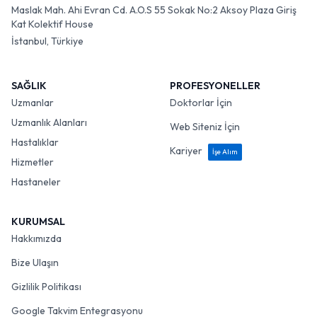
Maslak Mah. Ahi Evran Cd. A.O.S 55 Sokak No:2 Aksoy Plaza Giriş
Kat Kolektif House
İstanbul, Türkiye
SAĞLIK
PROFESYONELLER
Uzmanlar
Doktorlar İçin
Uzmanlık Alanları
Web Siteniz İçin
Hastalıklar
Kariyer
İşe Alım
Hizmetler
Hastaneler
KURUMSAL
Hakkımızda
Bize Ulaşın
Gizlilik Politikası
Google Takvim Entegrasyonu