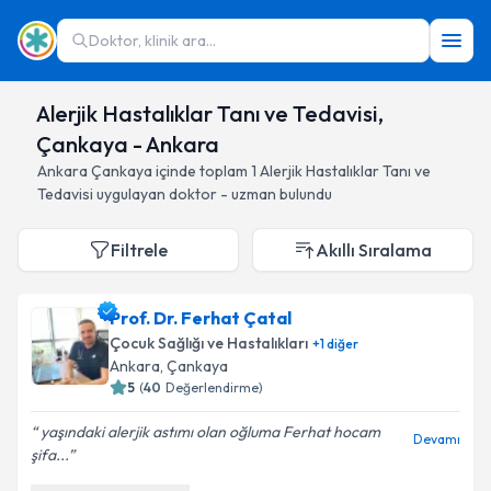
Doktor, klinik ara...
Alerjik Hastalıklar Tanı ve Tedavisi,
Çankaya - Ankara
Ankara
Çankaya
içinde toplam
1
Alerjik Hastalıklar Tanı ve
Tedavisi
uygulayan doktor - uzman bulundu
Filtrele
Akıllı Sıralama
Prof. Dr. Ferhat Çatal
Çocuk Sağlığı ve Hastalıkları
+
1
diğer
Ankara
, Çankaya
5
(
40
Değerlendirme)
yaşındaki alerjik astımı olan oğluma Ferhat hocam
Devamı
şifa...