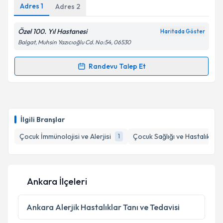
Adres
1
Adres
2
Özel 100. Yıl Hastanesi
Haritada Göster
Balgat, Muhsin Yazıcıoğlu Cd. No:54, 06530
Randevu Talep Et
Randevu Takvimi Talebi
Prof. Dr. Ferhat Çatal
için randevu takvimi talebi
oluşturun. Size bu uzmandan randevu almanız için bir
İlgili Branşlar
takvim hazırlandığında e-posta ile bilgilendireceğiz.
Çocuk İmmünolojisi ve Alerjisi
Çocuk Sağlığı ve Hastalıkları
1
E-posta Adresiniz
Ankara İlçeleri
Kişisel verilerimin işlenmesine ilişkin
Aydınlatma
Metni
'ni okudum ve kişisel verilerimin belirtilen
Ankara
Alerjik Hastalıklar Tanı ve Tedavisi
kapsamda işlenmesini kabul ediyorum.