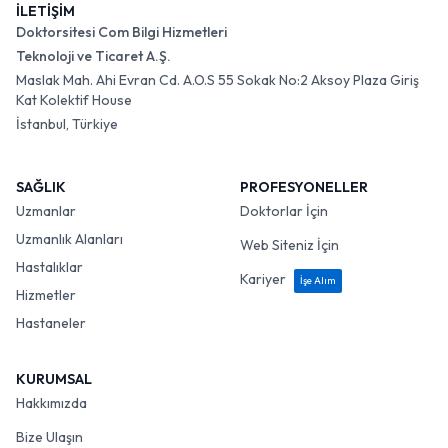
İLETİŞİM
Doktorsitesi Com Bilgi Hizmetleri
Teknoloji ve Ticaret A.Ş.
Maslak Mah. Ahi Evran Cd. A.O.S 55 Sokak No:2 Aksoy Plaza Giriş
Kat Kolektif House
İstanbul, Türkiye
SAĞLIK
PROFESYONELLER
Uzmanlar
Doktorlar İçin
Uzmanlık Alanları
Web Siteniz İçin
Hastalıklar
Kariyer
İşe Alım
Hizmetler
Hastaneler
KURUMSAL
Hakkımızda
Bize Ulaşın