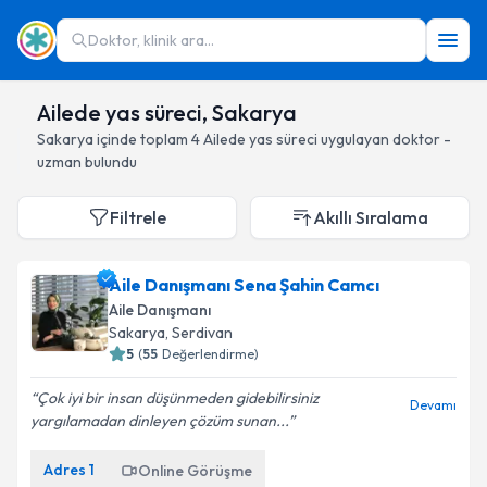
Doktor, klinik ara...
Ailede yas süreci, Sakarya
Sakarya
içinde toplam
4
Ailede yas süreci
uygulayan doktor -
uzman bulundu
Filtrele
Akıllı Sıralama
Aile Danışmanı Sena Şahin Camcı
Aile Danışmanı
Sakarya
, Serdivan
5
(
55
Değerlendirme)
Çok iyi bir insan düşünmeden gidebilirsiniz
Devamı
yargılamadan dinleyen çözüm sunan...
Adres
1
Online Görüşme