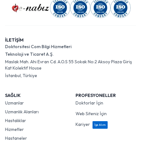
İLETİŞİM
Doktorsitesi Com Bilgi Hizmetleri
Teknoloji ve Ticaret A.Ş.
Maslak Mah. Ahi Evran Cd. A.O.S 55 Sokak No:2 Aksoy Plaza Giriş
Kat Kolektif House
İstanbul, Türkiye
SAĞLIK
PROFESYONELLER
Uzmanlar
Doktorlar İçin
Uzmanlık Alanları
Web Siteniz İçin
Hastalıklar
Kariyer
İşe Alım
Hizmetler
Hastaneler