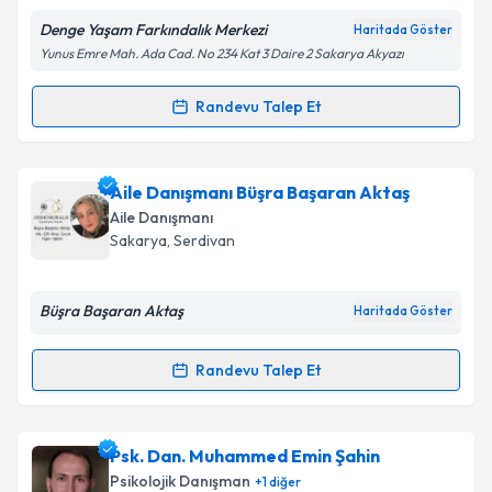
Denge Yaşam Farkındalık Merkezi
Haritada Göster
Yunus Emre Mah. Ada Cad. No 234 Kat 3 Daire 2 Sakarya Akyazı
Randevu Talep Et
Randevu Takvimi Talebi
Aile Danışmanı İsmet Bilici
için randevu takvimi
Aile Danışmanı Büşra Başaran Aktaş
talebi oluşturun. Size bu uzmandan randevu almanız
Aile Danışmanı
için bir takvim hazırlandığında e-posta ile
Sakarya
, Serdivan
bilgilendireceğiz.
E-posta Adresiniz
Büşra Başaran Aktaş
Haritada Göster
Randevu Talep Et
Randevu Takvimi Talebi
Kişisel verilerimin işlenmesine ilişkin
Aydınlatma
Metni
'ni okudum ve kişisel verilerimin belirtilen
kapsamda işlenmesini kabul ediyorum.
Aile Danışmanı Büşra Başaran Aktaş
için randevu
Psk. Dan. Muhammed Emin Şahin
takvimi talebi oluşturun. Size bu uzmandan randevu
Psikolojik Danışman
+
1
diğer