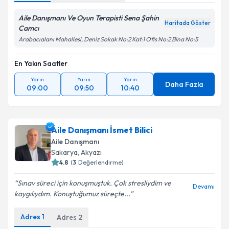
Aile Danışmanı Ve Oyun Terapisti Sena Şahin
Haritada Göster
Camcı
Arabacıalanı Mahallesi, Deniz Sokak No:2 Kat:1 Ofis No:2 Bina No:5
En Yakın Saatler
Yarın
Yarın
Yarın
Daha Fazla
09:00
09:50
10:40
Aile Danışmanı İsmet Bilici
Aile Danışmanı
Sakarya
, Akyazı
4.8
(
3
Değerlendirme)
Sınav süreci için konuşmuştuk. Çok stresliydim ve
Devamı
kaygılıydım. Konuştuğumuz süreçte...
Adres
1
Adres
2