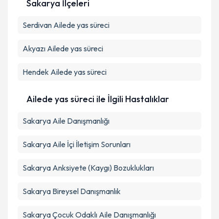
Sakarya İlçeleri
Serdivan
Kişisel verilerimin işlenmesine ilişkin
Ailede yas süreci
Aydınlatma
Metni
'ni okudum ve kişisel verilerimin belirtilen
kapsamda işlenmesini kabul ediyorum.
Akyazı
Ailede yas süreci
Hendek
Ailede yas süreci
Takvim Talebini Gönder
Ailede yas süreci ile İlgili Hastalıklar
Sakarya Aile Danışmanlığı
Sakarya Aile İçi İletişim Sorunları
Sakarya Anksiyete (Kaygı) Bozuklukları
Sakarya Bireysel Danışmanlık
Sakarya Çocuk Odaklı Aile Danışmanlığı