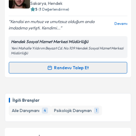
almanız için bir takvim hazırlandığında e-posta ile
Sakarya
, Hendek
bilgilendireceğiz.
Takvim Talebini Gönder
5
(
1
Değerlendirme)
E-posta Adresiniz
Kendisi en mutsuz ve umutzsuz olduğum anda
Devamı
imdadıma yetişti. Kendimi...
Hendek Sosyal Hizmet Merkezi Müdürlüğü
Yeni Mahalle Yıldırım Beyazıt Cd. No:109 Hendek Sosyal Hizmet Merkezi
Kişisel verilerimin işlenmesine ilişkin
Aydınlatma
Müdürlüğü
Metni
'ni okudum ve kişisel verilerimin belirtilen
kapsamda işlenmesini kabul ediyorum.
Randevu Talep Et
Randevu Takvimi Talebi
Takvim Talebini Gönder
Psk. Dan. Muhammed Emin Şahin
için randevu
takvimi talebi oluşturun. Size bu uzmandan randevu
İlgili Branşlar
almanız için bir takvim hazırlandığında e-posta ile
bilgilendireceğiz.
Aile Danışmanı
Psikolojik Danışman
4
1
E-posta Adresiniz