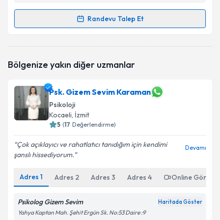
Randevu Talep Et
Randevu Takvimi Talebi
Psk. Betül GİRGİN
için randevu takvimi talebi
Bölgenize yakın diğer uzmanlar
oluşturun. Size bu uzmandan randevu almanız için bir
takvim hazırlandığında e-posta ile bilgilendireceğiz.
Psk. Gizem Sevim Karaman
E-posta Adresiniz
Psikoloji
Kocaeli
, İzmit
5
(
17
Değerlendirme)
Kişisel verilerimin işlenmesine ilişkin
Aydınlatma
Çok açıklayıcı ve rahatlatıcı tanıdığım için kendimi
Devamı
Metni
'ni okudum ve kişisel verilerimin belirtilen
şanslı hissediyorum.
kapsamda işlenmesini kabul ediyorum.
Adres
1
Adres
2
Adres
3
Adres
4
Online Görüşm
Takvim Talebini Gönder
Psikolog Gizem Sevim
Haritada Göster
Yahya Kaptan Mah. Şehit Ergün Sk. No:53 Daire :9