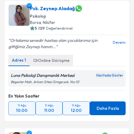
Psk. Zeynep Aladağ
Psikoloji
Bursa
, Nilüfer
5
(
129
Değerlendirme)
Ortalama senedir hastası olan çocuklarımız için
Devamı
gittiğimiz Zeynep hanım...
Adres
1
Online Görüşme
Luna Psikoloji Danışmanlık Merkezi
Haritada Göster
Beşevler Mah. Arkan Sitesi Simge sok. No:10
En Yakın Saatler
11 Ağu
11 Ağu
11 Ağu
Daha Fazla
10:00
11:00
12:00