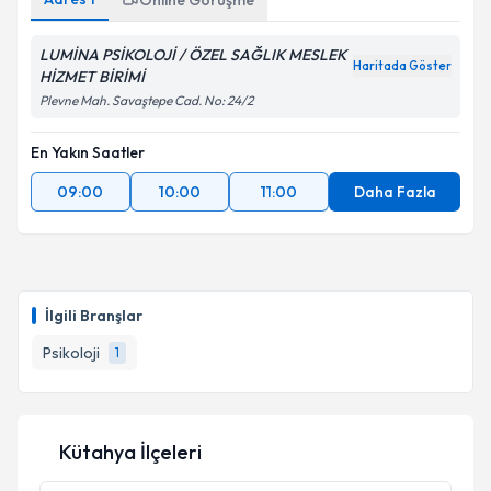
Online Görüşme
LUMİNA PSİKOLOJİ / ÖZEL SAĞLIK MESLEK
Haritada Göster
HİZMET BİRİMİ
Plevne Mah. Savaştepe Cad. No: 24/2
En Yakın Saatler
09:00
10:00
11:00
Daha Fazla
İlgili Branşlar
Psikoloji
1
Kütahya İlçeleri