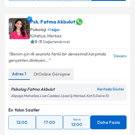
Psk. Fatma Akbulut
Psikoloji
+
1
diğer
Kütahya
, Merkez
5
(
11
Değerlendirme)
Benim için ilk seansta farklı bir deneyimdi karşımda
Devamı
gerçekten dinleyen...
Adres
1
Online Görüşme
Psikolog Fatma Akbulut
Haritada Göster
Alipaşa Mahallesi.Lise Caddesi.Uysal İş Merkezi.Kat:5.Daire:10
En Yakın Saatler
Yarın
12:00
17:00
Daha Fazla
12:00