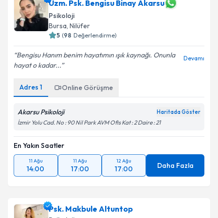
Uzm. Psk. Bengisu Binay Akarsu
Psikoloji
Bursa
, Nilüfer
5
(
98
Değerlendirme)
Bengisu Hanım benim hayatımın ışık kaynağı. Onunla
Devamı
hayat o kadar...
Adres
1
Online Görüşme
Akarsu Psikoloji
Haritada Göster
İzmir Yolu Cad. No : 90 Nil Park AVM Ofis Kat : 2 Daire : 21
En Yakın Saatler
11 Ağu
11 Ağu
12 Ağu
Daha Fazla
14:00
17:00
17:00
Psk. Makbule Altuntop