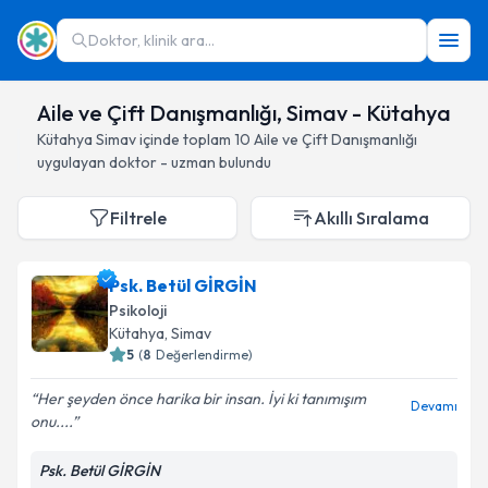
Doktor, klinik ara...
Aile ve Çift Danışmanlığı, Simav - Kütahya
Kütahya
Simav
içinde toplam
10
Aile ve Çift Danışmanlığı
uygulayan doktor - uzman bulundu
Filtrele
Akıllı Sıralama
Psk. Betül GİRGİN
Psikoloji
Kütahya
, Simav
5
(
8
Değerlendirme)
Her şeyden önce harika bir insan. İyi ki tanımışım
Devamı
onu....
Psk. Betül GİRGİN