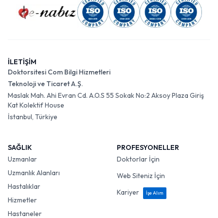
İLETİŞİM
Doktorsitesi Com Bilgi Hizmetleri
Teknoloji ve Ticaret A.Ş.
Maslak Mah. Ahi Evran Cd. A.O.S 55 Sokak No:2 Aksoy Plaza Giriş
Kat Kolektif House
İstanbul, Türkiye
SAĞLIK
PROFESYONELLER
Uzmanlar
Doktorlar İçin
Uzmanlık Alanları
Web Siteniz İçin
Hastalıklar
Kariyer
İşe Alım
Hizmetler
Hastaneler