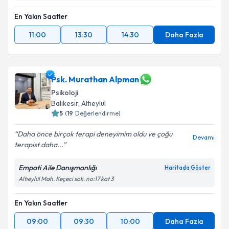
En Yakın Saatler
11:00
13:30
14:30
Daha Fazla
Psk. Murathan Alpman
Psikoloji
Balıkesir
, Altıeylül
5
(
19
Değerlendirme)
Daha önce birçok terapi deneyimim oldu ve çoğu
Devamı
terapist daha...
Empati Aile Danışmanlığı
Haritada Göster
Altıeylül Mah. Keçeci sok. no:17 kat 3
En Yakın Saatler
09:00
09:30
10:00
Daha Fazla