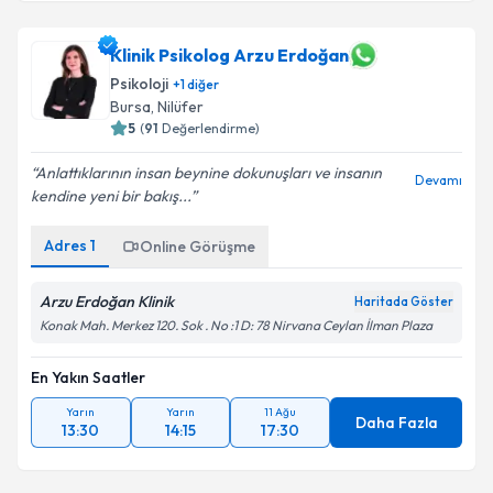
Klinik Psikolog Arzu Erdoğan
Psikoloji
+
1
diğer
Bursa
, Nilüfer
5
(
91
Değerlendirme)
Anlattıklarının insan beynine dokunuşları ve insanın
Devamı
kendine yeni bir bakış...
Adres
1
Online Görüşme
Arzu Erdoğan Klinik
Haritada Göster
Konak Mah. Merkez 120. Sok . No :1 D: 78 Nirvana Ceylan İlman Plaza
En Yakın Saatler
Yarın
Yarın
11 Ağu
Daha Fazla
13:30
14:15
17:30