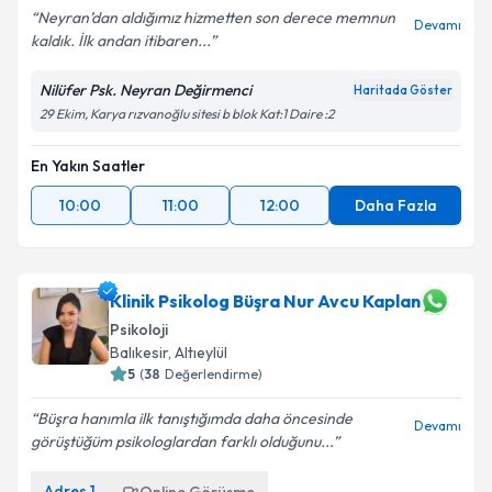
Neyran’dan aldığımız hizmetten son derece memnun
Devamı
kaldık. İlk andan itibaren...
Nilüfer Psk. Neyran Değirmenci
Haritada Göster
29 Ekim, Karya rızvanoğlu sitesi b blok Kat:1 Daire :2
En Yakın Saatler
10:00
11:00
12:00
Daha Fazla
Klinik Psikolog Büşra Nur Avcu Kaplan
Psikoloji
Balıkesir
, Altıeylül
5
(
38
Değerlendirme)
Büşra hanımla ilk tanıştığımda daha öncesinde
Devamı
görüştüğüm psikologlardan farklı olduğunu...
Adres
1