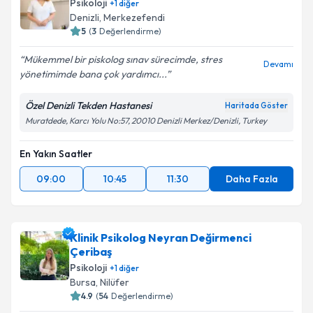
Psikoloji
+
1
diğer
Denizli
, Merkezefendi
5
(
3
Değerlendirme)
Mükemmel bir piskolog sınav sürecimde, stres
Devamı
yönetimimde bana çok yardımcı...
Özel Denizli Tekden Hastanesi
Haritada Göster
Muratdede, Karcı Yolu No:57, 20010 Denizli Merkez/Denizli, Turkey
En Yakın Saatler
09:00
10:45
11:30
Daha Fazla
Klinik Psikolog Neyran Değirmenci
Çeribaş
Psikoloji
+
1
diğer
Bursa
, Nilüfer
4.9
(
54
Değerlendirme)