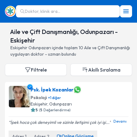
Doktor, klinik ara...
Aile ve Çift Danışmanlığı, Odunpazarı -
Eskişehir
Eskişehir
Odunpazarı
içinde toplam
10
Aile ve Çift Danışmanlığı
uygulayan doktor - uzman bulundu
Filtrele
Akıllı Sıralama
Psk. İpek Kozanlar
Psikoloji
+
1
diğer
Eskişehir
, Odunpazarı
5
(
5
Değerlendirme)
Devamı
İpek hoca çok deneyimli ve sizinle iletişimi çok iyi işi...
Online Görüşme
Adres
1
Adres
2