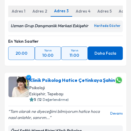
Adres
3
Adres
1
Adres
2
Adres
4
Adres
5
Adres
Uzman Grup Danışmanlık Merkezi Eskişehir
Haritada Göster
En Yakın Saatler
Yarın
Yarın
20:00
Daha Fazla
10:00
11:00
Klinik Psikolog Hatice Çetinkaya Şahin
Psikoloji
Eskişehir
, Tepebaşı
5
(
12
Değerlendirme)
Tam olarak ne diyeceğimi bilmiyorum hatice hoca
Devamı
nasıl anlatılır, sanırım...
Özel Sağlık Hizmet Birimi Klinik Psikolog