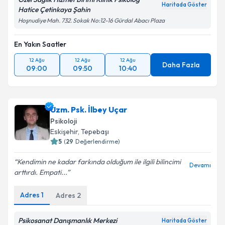
Haritada Göster
Hatice Çetinkaya Şahin
Hoşnudiye Mah. 732. Sokak No:12-16 Gürdal Abacı Plaza
En Yakın Saatler
12 Ağu
12 Ağu
12 Ağu
Daha Fazla
09:00
09:50
10:40
Uzm. Psk. İlbey Uçar
Psikoloji
Eskişehir
, Tepebaşı
5
(
29
Değerlendirme)
Kendimin ne kadar farkında olduğum ile ilgili bilincimi
Devamı
arttırdı. Empati...
Adres
1
Adres
2
Psikosanat Danışmanlık Merkezi
Haritada Göster