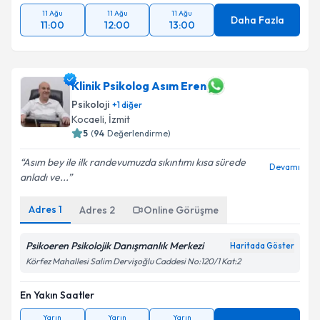
11 Ağu
11 Ağu
11 Ağu
Daha Fazla
11:00
12:00
13:00
Klinik Psikolog Asım Eren
Psikoloji
+
1
diğer
Kocaeli
, İzmit
5
(
94
Değerlendirme)
Asım bey ile ilk randevumuzda sıkıntımı kısa sürede
Devamı
anladı ve...
Adres
1
Adres
2
Online Görüşme
Psikoeren Psikolojik Danışmanlık Merkezi
Haritada Göster
Körfez Mahallesi Salim Dervişoğlu Caddesi No:120/1 Kat:2
En Yakın Saatler
Yarın
Yarın
Yarın