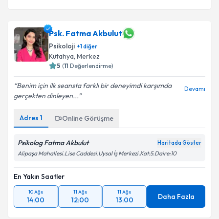
Psk. Fatma Akbulut
Psikoloji
+
1
diğer
Kütahya
, Merkez
5
(
11
Değerlendirme)
Benim için ilk seansta farklı bir deneyimdi karşımda
Devamı
gerçekten dinleyen...
Adres
1
Online Görüşme
Psikolog Fatma Akbulut
Haritada Göster
Alipaşa Mahallesi.Lise Caddesi.Uysal İş Merkezi.Kat:5.Daire:10
En Yakın Saatler
10 Ağu
11 Ağu
11 Ağu
Daha Fazla
14:00
12:00
13:00