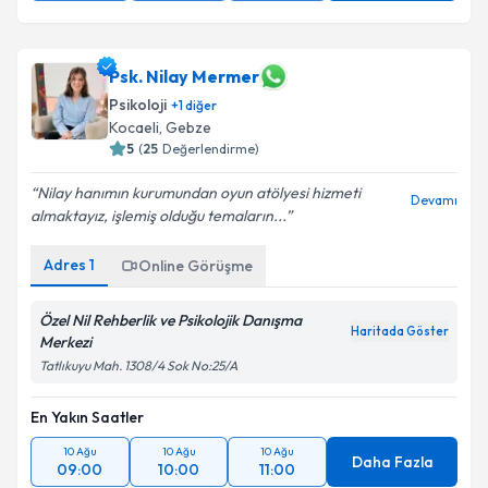
Psk. Nilay Mermer
Psikoloji
+
1
diğer
Kocaeli
, Gebze
5
(
25
Değerlendirme)
Nilay hanımın kurumundan oyun atölyesi hizmeti
Devamı
almaktayız, işlemiş olduğu temaların...
Adres
1
Online Görüşme
Özel Nil Rehberlik ve Psikolojik Danışma
Haritada Göster
Merkezi
Tatlıkuyu Mah. 1308/4 Sok No:25/A
En Yakın Saatler
10 Ağu
10 Ağu
10 Ağu
Daha Fazla
09:00
10:00
11:00