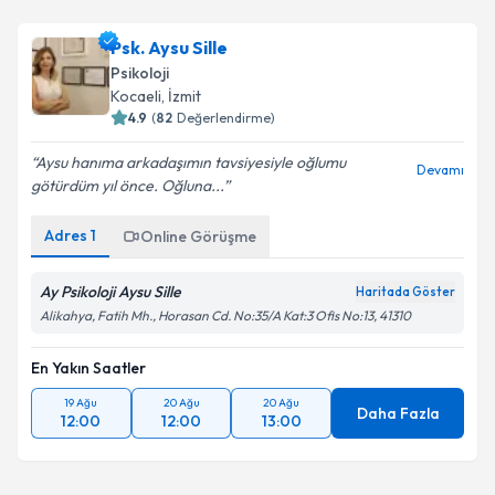
Psk. Aysu Sille
Psikoloji
Kocaeli
, İzmit
4.9
(
82
Değerlendirme)
Aysu hanıma arkadaşımın tavsiyesiyle oğlumu
Devamı
götürdüm yıl önce. Oğluna...
Adres
1
Online Görüşme
Ay Psikoloji Aysu Sille
Haritada Göster
Alikahya, Fatih Mh., Horasan Cd. No:35/A Kat:3 Ofis No:13, 41310
En Yakın Saatler
19 Ağu
20 Ağu
20 Ağu
Daha Fazla
12:00
12:00
13:00