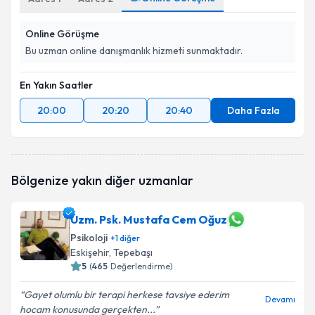
Online Görüşme
Bu uzman online danışmanlık hizmeti sunmaktadır.
En Yakın Saatler
20:00
20:20
20:40
Daha Fazla
Bölgenize yakın diğer uzmanlar
Uzm. Psk. Mustafa Cem Oğuz
Psikoloji
+
1
diğer
Eskişehir
, Tepebaşı
5
(
465
Değerlendirme)
Gayet olumlu bir terapi herkese tavsiye ederim
Devamı
hocam konusunda gerçekten...