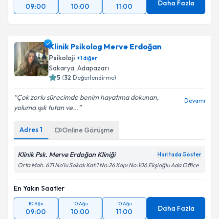
Daha Fazla
09:00
10:00
11:00
Klinik Psikolog Merve Erdoğan
Psikoloji
+
1
diğer
Sakarya
, Adapazarı
5
(
32
Değerlendirme)
Çok zorlu sürecimde benim hayatıma dokunan,
Devamı
yoluma ışık tutan ve...
Adres
1
Online Görüşme
Klinik Psk. Merve Erdoğan Kliniği
Haritada Göster
Orta Mah. 671 No’lu Sokak Kat:1 No:26 Kapı No:106 Ekşioğlu Ada Office
En Yakın Saatler
10 Ağu
10 Ağu
10 Ağu
Daha Fazla
09:00
10:00
11:00