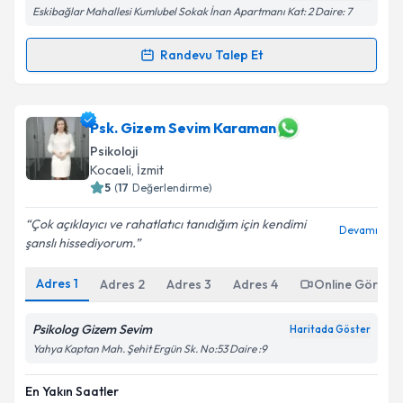
Eskibağlar Mahallesi Kumlubel Sokak İnan Apartmanı Kat: 2 Daire: 7
Randevu Talep Et
Randevu Takvimi Talebi
Uzm. Psk. İlbey Uçar
için randevu takvimi talebi
Psk. Gizem Sevim Karaman
oluşturun. Size bu uzmandan randevu almanız için bir
Psikoloji
takvim hazırlandığında e-posta ile bilgilendireceğiz.
Kocaeli
, İzmit
5
(
17
Değerlendirme)
E-posta Adresiniz
Çok açıklayıcı ve rahatlatıcı tanıdığım için kendimi
Devamı
şanslı hissediyorum.
Adres
1
Kişisel verilerimin işlenmesine ilişkin
Adres
2
Adres
3
Adres
4
Aydınlatma
Online Görüşm
Metni
'ni okudum ve kişisel verilerimin belirtilen
kapsamda işlenmesini kabul ediyorum.
Psikolog Gizem Sevim
Haritada Göster
Yahya Kaptan Mah. Şehit Ergün Sk. No:53 Daire :9
Takvim Talebini Gönder
En Yakın Saatler