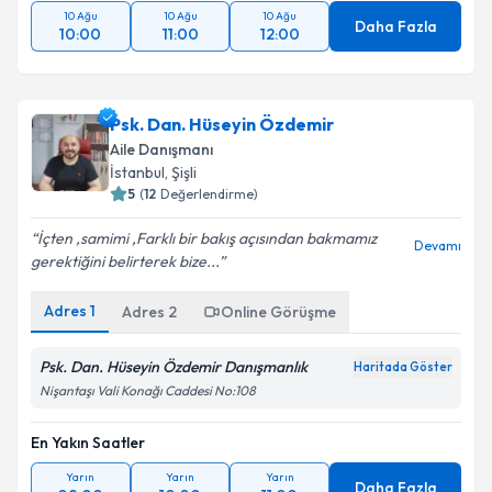
10 Ağu
10 Ağu
10 Ağu
Daha Fazla
10:00
11:00
12:00
Psk. Dan. Hüseyin Özdemir
Aile Danışmanı
İstanbul
, Şişli
5
(
12
Değerlendirme)
İçten ,samimi ,Farklı bir bakış açısından bakmamız
Devamı
gerektiğini belirterek bize...
Adres
1
Adres
2
Online Görüşme
Psk. Dan. Hüseyin Özdemir Danışmanlık
Haritada Göster
Nişantaşı Vali Konağı Caddesi No:108
En Yakın Saatler
Yarın
Yarın
Yarın
Daha Fazla