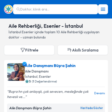
Doktor, klinik ara...
Aile Rehberliği, Esenler - İstanbul
İstanbul
Esenler
içinde toplam
10
Aile Rehberliği
uygulayan
doktor - uzman bulundu
Filtrele
Akıllı Sıralama
Aile Danışmanı Büşra Şahin
Aile Danışmanı
İstanbul
, Esenler
5
(
1
Değerlendirme)
Buşra hn çok anlayışlı, çok sevecen, mesleğınde çok
Devamı
heveslı ve...
Aile Danışmanı Büşra Şahin
Haritada Göster