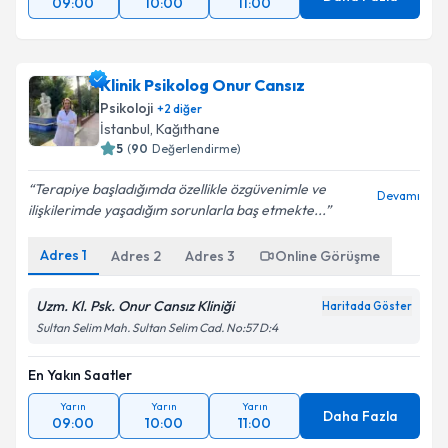
09:00
10:00
11:00
Klinik Psikolog Onur Cansız
Psikoloji
+
2
diğer
İstanbul
, Kağıthane
5
(
90
Değerlendirme)
Terapiye başladığımda özellikle özgüvenimle ve
Devamı
ilişkilerimde yaşadığım sorunlarla baş etmekte...
Adres
1
Adres
2
Adres
3
Online Görüşme
Uzm. Kl. Psk. Onur Cansız Kliniği
Haritada Göster
Sultan Selim Mah. Sultan Selim Cad. No:57 D:4
En Yakın Saatler
Yarın
Yarın
Yarın
Daha Fazla
09:00
10:00
11:00