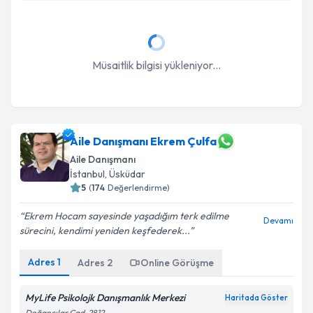
Müsaitlik bilgisi yükleniyor...
Aile Danışmanı Ekrem Çulfa
Aile Danışmanı
İstanbul
, Üsküdar
5
(
174
Değerlendirme)
Ekrem Hocam sayesinde yaşadığım terk edilme
Devamı
sürecini, kendimi yeniden keşfederek...
Adres
1
Adres
2
Online Görüşme
MyLife Psikolojk Danışmanlık Merkezi
Haritada Göster
Doğancılar Cad. 2812