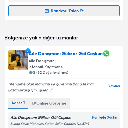
Randevu Talep Et
Randevu Takvimi Talebi
Aile Danışmanı Büşra Şahin
için randevu takvimi
Bölgenize yakın diğer uzmanlar
talebi oluşturun. Size bu uzmandan randevu almanız
için bir takvim hazırlandığında e-posta ile
bilgilendireceğiz.
Aile Danışmanı Gülizar Göl Coşkun
Aile Danışmanı
E-posta Adresiniz
İstanbul
, Kağıthane
5
(
62
Değerlendirme)
Kendime olan inancımı ve güvenimi bana tekrar
Devamı
Kişisel verilerimin işlenmesine ilişkin
Aydınlatma
kazandırdığı için, güler...
Metni
'ni okudum ve kişisel verilerimin belirtilen
kapsamda işlenmesini kabul ediyorum.
Adres
1
Online Görüşme
Aile Danışmanı Gülizar Göl Coşkun
Haritada Göster
Takvim Talebini Gönder
Sultan Selim Mahallesi Sultan Selim Caddesi No:57/4