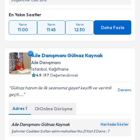
En Yakın Saatler
Yarın
Yarın
Yarın
Daha Fazla
11:00
11:45
12:30
Aile Danışmanı Gülnaz Kaynak
Aile Danışmanı
İstanbul
, Kağıthane
4.9
(
97
Değerlendirme)
Gülnaz hanım ile ilk seansımız gayet keyifli ve verimli
Devamı
geçti....
Adres
1
Online Görüşme
Aile Danışmanı Gülnaz Kaynak
Haritada Göster
Şahinler Caddesi Sultan selim mahallesi No:21 Kat:3 Daire : 7