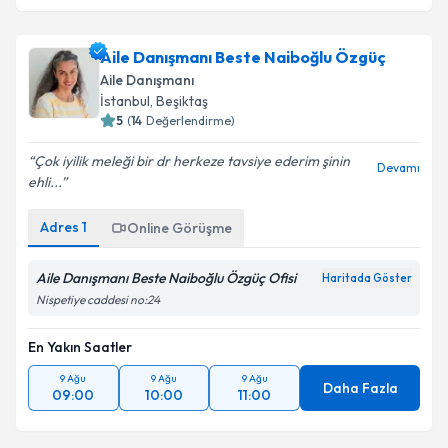
Aile Danışmanı Beste Naiboğlu Özgüç
Aile Danışmanı
İstanbul
, Beşiktaş
5
(
14
Değerlendirme)
Çok iyilik meleği bir dr herkeze tavsiye ederim şinin
Devamı
ehli...
Adres
1
Online Görüşme
Aile Danışmanı Beste Naiboğlu Özgüç Ofisi
Haritada Göster
Nispetiye caddesi no:24
En Yakın Saatler
9 Ağu
9 Ağu
9 Ağu
Daha Fazla
09:00
10:00
11:00