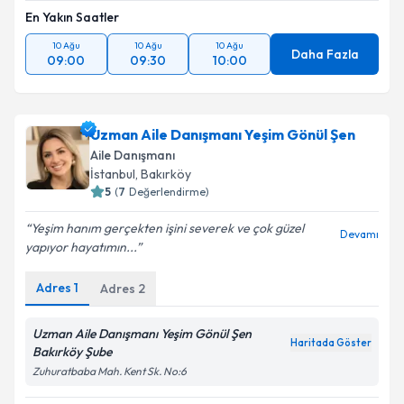
En Yakın Saatler
10 Ağu
10 Ağu
10 Ağu
Daha Fazla
09:00
09:30
10:00
Uzman Aile Danışmanı Yeşim Gönül Şen
Aile Danışmanı
İstanbul
, Bakırköy
5
(
7
Değerlendirme)
Yeşim hanım gerçekten işini severek ve çok güzel
Devamı
yapıyor hayatımın...
Adres
1
Adres
2
Uzman Aile Danışmanı Yeşim Gönül Şen
Haritada Göster
Bakırköy Şube
Zuhuratbaba Mah. Kent Sk. No:6