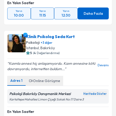
En Yakın Saatler
Yarın
Yarın
Yarın
Daha Fazla
10:00
11:15
12:30
Klinik Psikolog Seda Kurt
Psikoloji
+
3
diğer
İstanbul
, Bakırköy
5
(
4
Değerlendirme)
Kızımla annesi hiç anlaşamıyordu. Kızım annesine kötü
Devamı
davranıyordu, internetten buldum...
Adres
1
Online Görüşme
Psikoloji Bakırköy Danışmanlık Merkezi
Haritada Göster
Kartaltepe Mahallesi Limon Çiçeği Sokak No:17 Daire:3
En Yakın Saatler