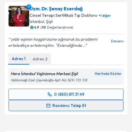
Uzm. Dr. Şenay Eserdağ
Cinsel Terapi Sertifikalı Tıp Doktoru
+
1
diğer
İstanbul
, Şişli
4.9
(
38
Değerlendirme)
yıldır eşimin hoşgörüsüne sığınarak bu problemi
Devamı
erteledikçe ertelemiştim. "Evlendiğimde...
Adres
1
Adres
2
Hera İstanbul Vajinismus Merkezi Şişli
Haritada Göster
Valikonağı Cad. Çeyrekoğlu Apt. No: 52 K: 7 D: 7/8
0 (850) 811 31 49
Randevu Takvimi Talebi
Randevu Talep Et
Uzm. Dr. Şenay Eserdağ
için randevu takvimi talebi
oluşturun. Size bu uzmandan randevu almanız için bir
takvim hazırlandığında e-posta ile bilgilendireceğiz.