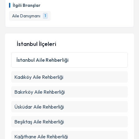
İlgili Branşlar
E-posta Adresiniz
Aile Danışmanı
1
Kişisel verilerimin işlenmesine ilişkin
Aydınlatma
İstanbul İlçeleri
Metni
'ni okudum ve kişisel verilerimin belirtilen
kapsamda işlenmesini kabul ediyorum.
İstanbul
Aile Rehberliği
Takvim Talebini Gönder
Kadıköy
Aile Rehberliği
Bakırköy
Aile Rehberliği
Üsküdar
Aile Rehberliği
Beşiktaş
Aile Rehberliği
Kağıthane
Aile Rehberliği