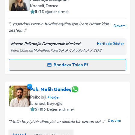
E-posta Adresiniz
Kocaeli
, Darıca
5
(
1
Değerlendirme)
, yaşındaki kızımın tuvalet eğitimi için İrem Hanım’dan
Devamı
destek...
Kişisel verilerimin işlenmesine ilişkin
Aydınlatma
Metni
'ni okudum ve kişisel verilerimin belirtilen
kapsamda işlenmesini kabul ediyorum.
Muson Psikolojik Danışmanlık Merkezi
Haritada Göster
Fevzi Çakmak Mahallesi, Karlı Sokak Çalıoğlu Apt. K:2 D:2
Takvim Talebini Gönder
Randevu Talep Et
Randevu Takvimi Talebi
Psk. Dan. İrem Karakaya
için randevu takvimi talebi
Psk. Melih Gündeş
oluşturun. Size bu uzmandan randevu almanız için bir
Psikoloji
+
1
diğer
takvim hazırlandığında e-posta ile bilgilendireceğiz.
İstanbul
, Beyoğlu
5
(
106
Değerlendirme)
E-posta Adresiniz
Devamı
Melih bey iyi bir dinleyici ve dikkatli bir uzman sizi...