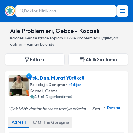
Doktor, klinik ara...
Aile Problemleri, Gebze - Kocaeli
Kocaeli
Gebze
içinde toplam
10
Aile Problemleri
uygulayan
doktor - uzman bulundu
Filtrele
Akıllı Sıralama
Psk. Dan. Murat Yürükcü
Psikolojik Danışman
+
1
diğer
Kocaeli
, Gebze
4.8
(
6
Değerlendirme)
Devamı
Çok iyi bir doktor herkese tavsiye ederim. . . Kısa...
Adres
1
Online Görüşme