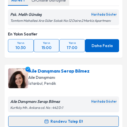
Adres
1
Online Görüşme
Kişisel verilerimin işlenmesine ilişkin
Aydınlatma
Metni
'ni okudum ve kişisel verilerimin belirtilen
Psk. Melih Gündeş
Haritada Göster
kapsamda işlenmesini kabul ediyorum.
Tomtom Mahallesi Ara Güler Sokak No:12 Daire:2 Markiz Apartmanı
En Yakın Saatler
Takvim Talebini Gönder
Yarın
Yarın
Yarın
Daha Fazla
10:30
15:00
17:00
Aile Danışmanı Serap Bilmez
Aile Danışmanı
İstanbul
, Pendik
Aile Danışmanı Serap Bilmez
Haritada Göster
Kurtköy Mh. Ankara cd. No : 442 D:1
Randevu Talep Et
Randevu Takvimi Talebi