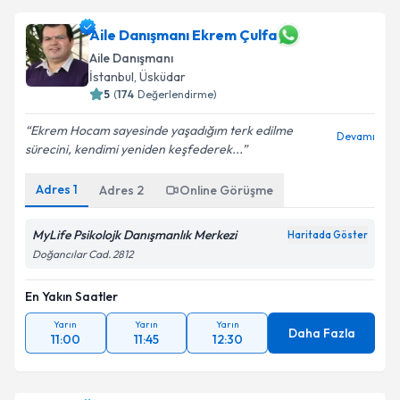
Aile Danışmanı Ekrem Çulfa
Aile Danışmanı
İstanbul
, Üsküdar
5
(
174
Değerlendirme)
Ekrem Hocam sayesinde yaşadığım terk edilme
Devamı
sürecini, kendimi yeniden keşfederek...
Adres
1
Adres
2
Online Görüşme
MyLife Psikolojk Danışmanlık Merkezi
Haritada Göster
Doğancılar Cad. 2812
En Yakın Saatler
Yarın
Yarın
Yarın
Daha Fazla
11:00
11:45
12:30