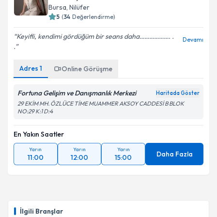
Bursa
, Nilüfer
5
(
34
Değerlendirme)
Keyifli, kendimi gördüğüm bir seans daha………………. .
Devamı
.
Adres
1
Online Görüşme
Fortuna Gelişim ve Danışmanlık Merkezi
Haritada Göster
29 EKİM MH. ÖZLÜCE TİME MUAMMER AKSOY CADDESİ B BLOK
NO:29 K:1 D:4
En Yakın Saatler
Yarın
Yarın
Yarın
Daha Fazla
11:00
12:00
15:00
İlgili Branşlar