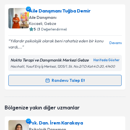
Psk. Dan. Busenur Negiz
için randevu takvimi talebi
Aile Danışmanı Tuğba Demir
oluşturun. Size bu uzmandan randevu almanız için bir
Aile Danışmanı
takvim hazırlandığında e-posta ile bilgilendireceğiz.
Kocaeli
, Gebze
5
(
3
Değerlendirme)
E-posta Adresiniz
Yıllardır psikolojik olarak beni rahatsiz eden bir konu
Devamı
vardı,...
Nokta Terapi ve Danışmanlık Merkezi Gebze
Haritada Göster
Kişisel verilerimin işlenmesine ilişkin
Aydınlatma
Hacıhalil, Yusuf Eriş İş Merkezi, 1205/1. Sk. No:2/1 D:Kat:4 D:20, 41400
Metni
'ni okudum ve kişisel verilerimin belirtilen
kapsamda işlenmesini kabul ediyorum.
Randevu Talep Et
Randevu Takvimi Talebi
Takvim Talebini Gönder
Aile Danışmanı Tuğba Demir
için randevu takvimi
Bölgenize yakın diğer uzmanlar
talebi oluşturun. Size bu uzmandan randevu almanız
için bir takvim hazırlandığında e-posta ile
bilgilendireceğiz.
Psk. Dan. İrem Karakaya
Psikolojik Danışman