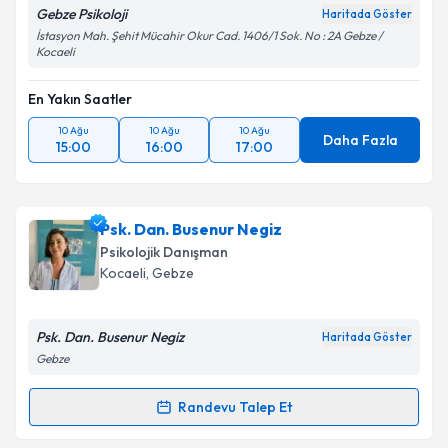
Gebze Psikoloji
Haritada Göster
İstasyon Mah. Şehit Mücahir Okur Cad. 1406/1 Sok. No : 2A Gebze /
Kocaeli
En Yakın Saatler
10 Ağu
10 Ağu
10 Ağu
Daha Fazla
15:00
16:00
17:00
Psk. Dan. Busenur Negiz
Psikolojik Danışman
Kocaeli
, Gebze
Psk. Dan. Busenur Negiz
Haritada Göster
Gebze
Randevu Talep Et
Randevu Takvimi Talebi