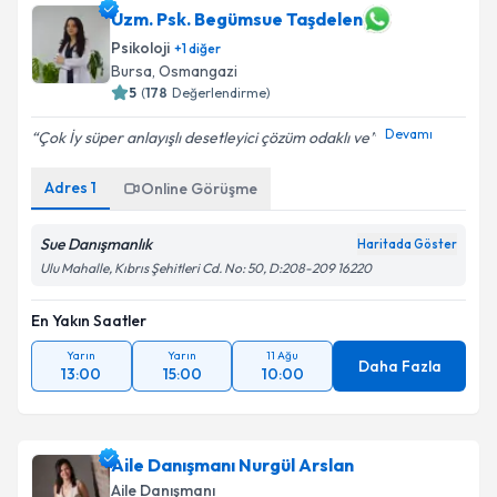
Uzm. Psk. Begümsue Taşdelen
Psikoloji
+
1
diğer
Bursa
, Osmangazi
5
(
178
Değerlendirme)
Devamı
Çok İy süper anlayışlı desetleyici çözüm odaklı ve
Adres
1
Online Görüşme
Sue Danışmanlık
Haritada Göster
Ulu Mahalle, Kıbrıs Şehitleri Cd. No: 50, D:208-209 16220
En Yakın Saatler
Yarın
Yarın
11 Ağu
Daha Fazla
13:00
15:00
10:00
Aile Danışmanı Nurgül Arslan
Aile Danışmanı