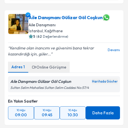
Aile Danışmanı Serap Bilmez
için randevu takvimi
Aile Danışmanı Gülizar Göl Coşkun
talebi oluşturun. Size bu uzmandan randevu almanız
Aile Danışmanı
için bir takvim hazırlandığında e-posta ile
İstanbul
, Kağıthane
bilgilendireceğiz.
5
(
62
Değerlendirme)
E-posta Adresiniz
Kendime olan inancımı ve güvenimi bana tekrar
Devamı
kazandırdığı için, güler...
Adres
1
Online Görüşme
Kişisel verilerimin işlenmesine ilişkin
Aydınlatma
Metni
'ni okudum ve kişisel verilerimin belirtilen
Aile Danışmanı Gülizar Göl Coşkun
Haritada Göster
kapsamda işlenmesini kabul ediyorum.
Sultan Selim Mahallesi Sultan Selim Caddesi No:57/4
En Yakın Saatler
Takvim Talebini Gönder
10 Ağu
10 Ağu
10 Ağu
Daha Fazla
09:00
09:45
10:30