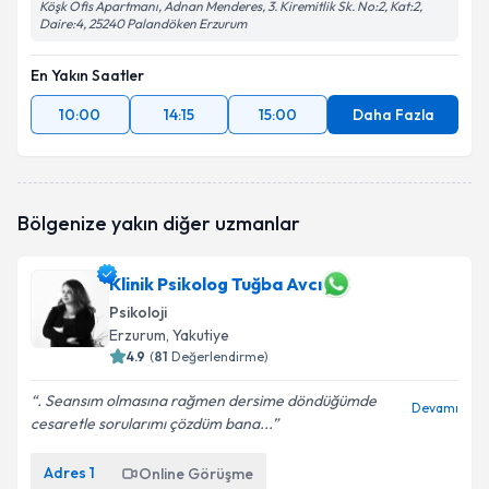
Köşk Ofis Apartmanı, Adnan Menderes, 3. Kiremitlik Sk. No:2, Kat:2,
Daire:4, 25240 Palandöken Erzurum
En Yakın Saatler
10:00
14:15
15:00
Daha Fazla
Bölgenize yakın diğer uzmanlar
Klinik Psikolog Tuğba Avcı
Psikoloji
Erzurum
, Yakutiye
4.9
(
81
Değerlendirme)
. Seansım olmasına rağmen dersime döndüğümde
Devamı
cesaretle sorularımı çözdüm bana...
Adres
1
Online Görüşme