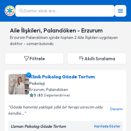
Doktor, klinik ara...
Aile İlişkileri, Palandöken - Erzurum
Erzurum
Palandöken
içinde toplam
2
Aile İlişkileri
uygulayan
doktor - uzman bulundu
Filtrele
Akıllı Sıralama
Klinik Psikolog Gözde Tortum
Psikoloji
Erzurum
, Palandöken
5
(
83
Değerlendirme)
Gözde hanımla yaklaşık yıllık bir terapi sürecim oldu
Devamı
kendisi...
Uzman Psikolog Gözde Tortum
Haritada Göster