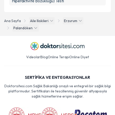
Hiperaktivite Bozukluğu) Testi
Ana Sayfa
Aile Iliskileri
Erzurum
Palandöken
Videolar
Blog
Online Terapi
Online Diyet
SERTİFİKA VE ENTEGRASYONLAR
Doktorsitesi.com Sağlık Bakanlığı onaylı ve entegreli bir sağlık bilgi
platformudur. Sertifikaları ile tescillenmiş güvenilir altyapısıyla
sağlık hizmetlerine erişim sağlar.