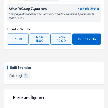
Klinik Psikolog Tuğba Avcı
Haritada Göster
Lalapaşa Mahallesi Birinci Terminal Caddesi Kardelen Apartmanı B
Blok K:4 D:8
En Yakın Saatler
10 Ağu
10 Ağu
16:00
Daha Fazla
11:00
12:00
İlgili Branşlar
Psikoloji
1
Erzurum İlçeleri