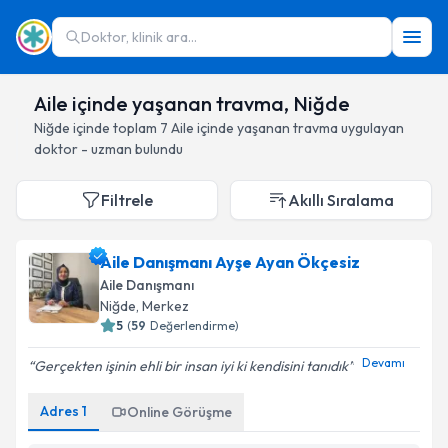
Doktor, klinik ara...
Aile içinde yaşanan travma, Niğde
Niğde
içinde toplam
7
Aile içinde yaşanan travma
uygulayan
doktor - uzman bulundu
Filtrele
Akıllı Sıralama
Aile Danışmanı Ayşe Ayan Ökçesiz
Aile Danışmanı
Niğde
, Merkez
5
(
59
Değerlendirme)
Devamı
Gerçekten işinin ehli bir insan iyi ki kendisini tanıdık
Adres
1
Online Görüşme