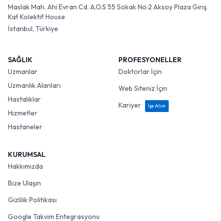
Maslak Mah. Ahi Evran Cd. A.O.S 55 Sokak No:2 Aksoy Plaza Giriş
Kat Kolektif House
İstanbul, Türkiye
SAĞLIK
PROFESYONELLER
Uzmanlar
Doktorlar İçin
Uzmanlık Alanları
Web Siteniz İçin
Hastalıklar
Kariyer
İşe Alım
Hizmetler
Hastaneler
KURUMSAL
Hakkımızda
Bize Ulaşın
Gizlilik Politikası
Google Takvim Entegrasyonu