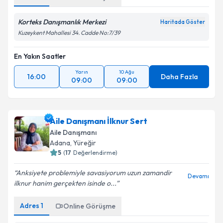
Korteks Danışmanlık Merkezi
Haritada Göster
Kuzeykent Mahallesi 34. Cadde No:7/39
En Yakın Saatler
Yarın
10 Ağu
16:00
Daha Fazla
09:00
09:00
Aile Danışmanı İlknur Sert
Aile Danışmanı
Adana
, Yüreğir
5
(
17
Değerlendirme)
Anksiyete problemiyle savasiyorum uzun zamandir
Devamı
ilknur hanim gerçekten isinde o...
Adres
1
Online Görüşme