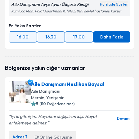
Aile Danışmanı Ayşe Ayan Ökçesiz Kliniği
Haritada Göster
Kumluca Mah. Polat Apartmanı K:1 No:2 Yeni devlet hastanesi karşısı
En Yakın Saatler
16:00
16:30
17:00
Daha Fazla
Bölgenize yakın diğer uzmanlar
Aile Danışmanı Neslihan Baysal
Aile Danışmanı
Mersin
, Yenişehir
5
(
110
Değerlendirme)
İyi ki gitmişim. Hayatımı değiştiren kişi. Hayat
Devamı
ertelemeye gelmez.
Adres
1
Online Görüşme