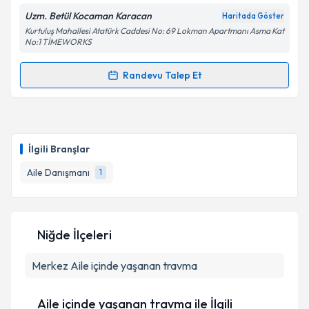
E-posta Adresiniz
Uzm. Betül Kocaman Karacan
Haritada Göster
Kurtuluş Mahallesi Atatürk Caddesi No: 69 Lokman Apartmanı Asma Kat
No:1 TİMEWORKS
Randevu Talep Et
Kişisel verilerimin işlenmesine ilişkin
Aydınlatma
Randevu Takvimi Talebi
Metni
'ni okudum ve kişisel verilerimin belirtilen
kapsamda işlenmesini kabul ediyorum.
Psk. Betül Kocaman Karacan
için randevu takvimi
talebi oluşturun. Size bu uzmandan randevu almanız
Takvim Talebini Gönder
İlgili Branşlar
için bir takvim hazırlandığında e-posta ile
bilgilendireceğiz.
Aile Danışmanı
1
E-posta Adresiniz
Niğde İlçeleri
Merkez
Kişisel verilerimin işlenmesine ilişkin
Aile içinde yaşanan travma
Aydınlatma
Metni
'ni okudum ve kişisel verilerimin belirtilen
kapsamda işlenmesini kabul ediyorum.
Aile içinde yaşanan travma ile İlgili