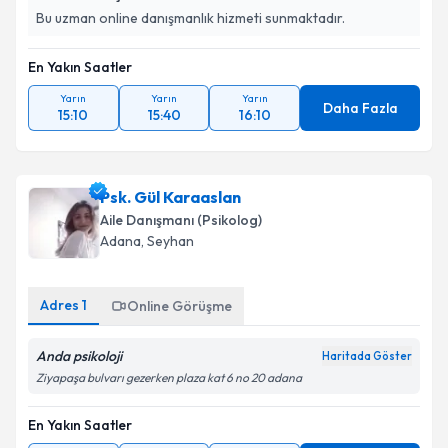
Bu uzman online danışmanlık hizmeti sunmaktadır.
En Yakın Saatler
Yarın
Yarın
Yarın
Daha Fazla
15:10
15:40
16:10
Psk. Gül Karaaslan
Aile Danışmanı (Psikolog)
Adana
, Seyhan
Adres
1
Online Görüşme
Anda psikoloji
Haritada Göster
Ziyapaşa bulvarı gezerken plaza kat 6 no 20 adana
En Yakın Saatler