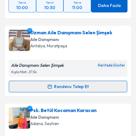
Yarın
Yarın
Yarın
Daha Fazla
10:00
10:30
11:00
Uzman Aile Danışmanı Selen Şimşek
Aile Danışmanı
Antalya
, Muratpaşa
Aile Danışmanı Selen Şimşek
Haritada Göster
Kışla Mah. 37 Sk.
Randevu Talep Et
Randevu Takvimi Talebi
Uzman Aile Danışmanı Selen Şimşek
için randevu
Psk. Betül Kocaman Karacan
takvimi talebi oluşturun. Size bu uzmandan randevu
Aile Danışmanı
almanız için bir takvim hazırlandığında e-posta ile
Adana
, Seyhan
bilgilendireceğiz.