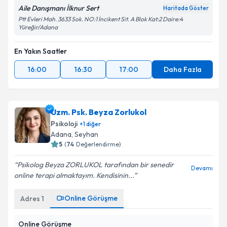
Aile Danışmanı İlknur Sert
Haritada Göster
Ptt Evleri Mah. 3633 Sok. NO:1 İncikent Sit. A Blok Kat:2 Daire:4
Yüreğir/Adana
En Yakın Saatler
16:00
16:30
17:00
Daha Fazla
Uzm. Psk. Beyza Zorlukol
Psikoloji
+
1
diğer
Adana
, Seyhan
5
(
74
Değerlendirme)
Psikolog Beyza ZORLUKOL tarafından bir senedir
Devamı
online terapi almaktayım. Kendisinin...
Online Görüşme
Adres
1
Online Görüşme