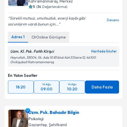
Kahramanmaraş
, Merkez
E-posta Adresiniz
5
(
34
Değerlendirme)
Sürekli mutsuz, umutsuzluk, enerji kaybı gibi
Devamı
sorunlarım vardı bunun için...
Kişisel verilerimin işlenmesine ilişkin
Aydınlatma
Adres
1
Online Görüşme
Metni
'ni okudum ve kişisel verilerimin belirtilen
kapsamda işlenmesini kabul ediyorum.
Uzm. Kl. Psk. Fatih Kirişci
Haritada Göster
Hayrullah, 33004. Sk. Ada 10 B1 blok Kat:3 Daire:12, 46100
Onikişubat/Kahramanmaraş
Takvim Talebini Gönder
En Yakın Saatler
14 Ağu
14 Ağu
18:20
Daha Fazla
09:00
10:20
Uzm. Psk. Bahadır Bilgin
Psikoloji
Gaziantep
, Şehitkamil