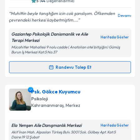
5
(
44
Değerlendirme)
Muhittin beyle tanıştığım icin cok şanslıyım. Öfkemden
Devamı
çevrendeki herkesi kaybetmiştim....
Kişisel verilerimin işlenmesine ilişkin
Aydınlatma
Metni
'ni okudum ve kişisel verilerimin belirtilen
Gaziantep Psikolojik Danismanlik ve Aile
kapsamda işlenmesini kabul ediyorum.
Haritada Göster
Terapi Merkezi
Mücahitler Mahallesi 9 nolu cadde ( Anatolian otel bitişiğin) Gümüş
Burun İş Merkezi Kat:5 No:37
Takvim Talebini Gönder
Randevu Talep Et
Randevu Takvimi Talebi
Uzm. Psk. Muhittin Dar
için randevu takvimi talebi
Psk. Gökce Kuyumcu
oluşturun. Size bu uzmandan randevu almanız için bir
Psikoloji
takvim hazırlandığında e-posta ile bilgilendireceğiz.
Kahramanmaraş
, Merkez
E-posta Adresiniz
Ela Yemşen Aile Danışmanlık Merkezi
Haritada Göster
Akif İnan Mah. Alpaslan Türkeş Bulv. 5001 Sok. Gülbey Apt. Kat:5
Daire:19 12 Şubat