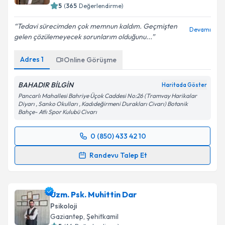
5
(
365
Değerlendirme)
Tedavi sürecimden çok memnun kaldım. Geçmişten
Devamı
gelen çözülemeyecek sorunlarım olduğunu...
Adres
1
Online Görüşme
BAHADIR BİLGİN
Haritada Göster
Pancarlı Mahallesi Bahriye Üçok Caddesi No:26 (Tramvay Harikalar
Diyarı , Sanko Okulları , Kadıdeğirmeni Durakları Civarı) Botanik
Bahçe- Atlı Spor Kulubü Civarı
0 (850) 433 42 10
Randevu Takvimi Talebi
Randevu Talep Et
Uzm. Psk. Bahadır Bilgin
için randevu takvimi talebi
oluşturun. Size bu uzmandan randevu almanız için bir
Uzm. Psk. Muhittin Dar
takvim hazırlandığında e-posta ile bilgilendireceğiz.
Psikoloji
E-posta Adresiniz
Gaziantep
, Şehitkamil