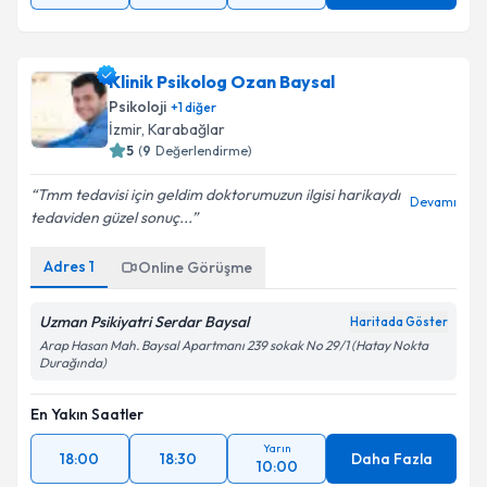
Klinik Psikolog Ozan Baysal
Psikoloji
+
1
diğer
İzmir
, Karabağlar
5
(
9
Değerlendirme)
Tmm tedavisi için geldim doktorumuzun ilgisi harikaydı
Devamı
tedaviden güzel sonuç...
Adres
1
Online Görüşme
Uzman Psikiyatri Serdar Baysal
Haritada Göster
Arap Hasan Mah. Baysal Apartmanı 239 sokak No 29/1 (Hatay Nokta
Durağında)
En Yakın Saatler
Yarın
18:00
18:30
Daha Fazla
10:00