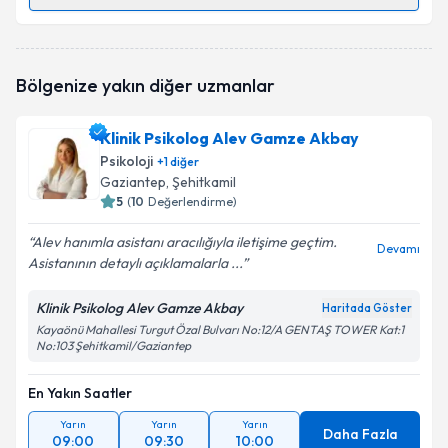
Randevu Takvimi Talebi
Uzm. Psk. Ezgi Lif
için randevu takvimi talebi
Bölgenize yakın diğer uzmanlar
oluşturun. Size bu uzmandan randevu almanız için bir
takvim hazırlandığında e-posta ile bilgilendireceğiz.
Klinik Psikolog Alev Gamze Akbay
E-posta Adresiniz
Psikoloji
+
1
diğer
Gaziantep
, Şehitkamil
5
(
10
Değerlendirme)
Alev hanımla asistanı aracılığıyla iletişime geçtim.
Kişisel verilerimin işlenmesine ilişkin
Aydınlatma
Devamı
Asistanının detaylı açıklamalarla ...
Metni
'ni okudum ve kişisel verilerimin belirtilen
kapsamda işlenmesini kabul ediyorum.
Klinik Psikolog Alev Gamze Akbay
Haritada Göster
Kayaönü Mahallesi Turgut Özal Bulvarı No:12/A GENTAŞ TOWER Kat:1
No:103 Şehitkamil/Gaziantep
Takvim Talebini Gönder
En Yakın Saatler
Yarın
Yarın
Yarın
Daha Fazla
09:00
09:30
10:00