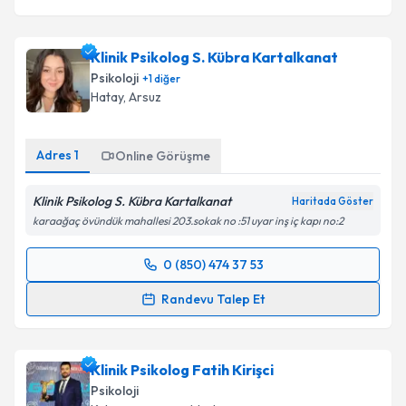
Klinik Psikolog S. Kübra Kartalkanat
Psikoloji
+
1
diğer
Hatay
, Arsuz
Adres
1
Online Görüşme
Klinik Psikolog S. Kübra Kartalkanat
Haritada Göster
karaağaç övündük mahallesi 203.sokak no :51 uyar inş iç kapı no:2
0 (850) 474 37 53
Randevu Takvimi Talebi
Randevu Talep Et
Klinik Psikolog S. Kübra Kartalkanat
için randevu
takvimi talebi oluşturun. Size bu uzmandan randevu
Klinik Psikolog Fatih Kirişci
almanız için bir takvim hazırlandığında e-posta ile
bilgilendireceğiz.
Psikoloji