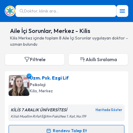
Doktor, klinik ara...
Aile İçi Sorunlar, Merkez - Kilis
Kilis
Merkez
içinde toplam
8
Aile İçi Sorunlar
uygulayan doktor -
uzman bulundu
Filtrele
Akıllı Sıralama
Uzm. Psk. Ezgi Lif
Psikoloji
Kilis
, Merkez
KİLİS 7 ARALIK ÜNİVERSİTESİ
Haritada Göster
Kilisli Muallim Rıfat Eğitim Fakültesi 1. Kat, No:119
Randevu Talep Et