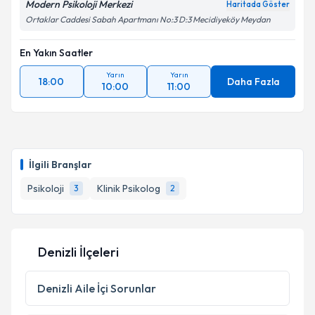
Modern Psikoloji Merkezi
Haritada Göster
Ortaklar Caddesi Sabah Apartmanı No:3 D:3 Mecidiyeköy Meydan
En Yakın Saatler
Yarın
Yarın
18:00
Daha Fazla
10:00
11:00
İlgili Branşlar
Psikoloji
Klinik Psikolog
3
2
Denizli İlçeleri
Denizli
Aile İçi Sorunlar