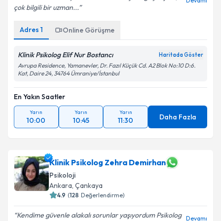
Devamı
çok bilgili bir uzman...
Adres
1
Online Görüşme
Klinik Psikolog Elif Nur Bostancı
Haritada Göster
Avrupa Residence, Yamanevler, Dr. Fazıl Küçük Cd. A2 Blok No:10 D:6.
Kat, Daire 24, 34764 Ümraniye/İstanbul
En Yakın Saatler
Yarın
Yarın
Yarın
Daha Fazla
10:00
10:45
11:30
Klinik Psikolog Zehra Demirhan
Psikoloji
Ankara
, Çankaya
4.9
(
128
Değerlendirme)
Kendime güvenle alakalı sorunlar yaşıyordum Psikolog
Devamı