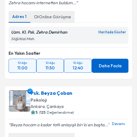
Zehra hocamı internetten buldum...
Adres
1
Online Görüşme
Uzm. Kl. Psk. Zehra Demirhan
Haritada Göster
Söğütözü Mah.
En Yakın Saatler
10 Ağu
10 Ağu
10 Ağu
Daha Fazla
11:00
11:50
12:40
Psk. Beyza Çoban
Psikoloji
Ankara
, Çankaya
5
(
125
Değerlendirme)
Devamı
Beyza hocam o kadar tatlı anlayışlı biri ki en başta...