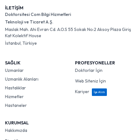
İLETİŞİM
Doktorsitesi Com Bilgi Hizmetleri
Teknoloji ve Ticaret A.Ş.
Maslak Mah. Ahi Evran Cd. A.O.S 55 Sokak No:2 Aksoy Plaza Giriş
Kat Kolektif House
İstanbul, Türkiye
SAĞLIK
PROFESYONELLER
Uzmanlar
Doktorlar İçin
Uzmanlık Alanları
Web Siteniz İçin
Hastalıklar
Kariyer
İşe Alım
Hizmetler
Hastaneler
KURUMSAL
Hakkımızda