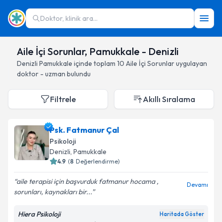
Doktor, klinik ara...
Aile İçi Sorunlar, Pamukkale - Denizli
Denizli
Pamukkale
içinde toplam
10
Aile İçi Sorunlar
uygulayan
doktor - uzman bulundu
Filtrele
Akıllı Sıralama
Psk. Fatmanur Çal
Psikoloji
Denizli
, Pamukkale
4.9
(
8
Değerlendirme)
aile terapisi için başvurduk fatmanur hocama ,
Devamı
sorunları, kaynakları bir...
Hiera Psikoloji
Haritada Göster