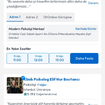
Bu seansta daha iyi hissettim birbirimizin dilini daha da
Devamı
çözdüğümüzü...
Adres
1
Adres
2
Online Görüşme
Modern Psikoloji Merkezi
Haritada Göster
Ortaklar Cad. Sabah Apart. No:3 Daire:3 Mecidiyeköy Meydan Şişli
İstanbul
En Yakın Saatler
10 Ağu
10 Ağu
10 Ağu
Daha Fazla
11:00
12:00
13:00
Klinik Psikolog Elif Nur Bostancı
Psikoloji
+
1
diğer
İstanbul
, Ümraniye
5
(
192
Değerlendirme)
Kuzenimin önerisiyle elit hanımla iletişime geçmiştim,