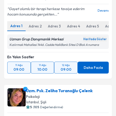
Gayet olumlu bir terapi herkese tavsiye ederim
Devamı
Kişisel verilerimin işlenmesine ilişkin
Aydınlatma
hocam konusunda gerçekten...
Metni
'ni okudum ve kişisel verilerimin belirtilen
kapsamda işlenmesini kabul ediyorum.
Adres
1
Adres
2
Adres
3
Adres
4
Adres
5
Adres
Uzman Grup Danışmanlık Merkezi
Haritada Göster
Takvim Talebini Gönder
Kızılırmak Mahallesi 1446. Cadde HalkBank Sitesi D Blok A numara
En Yakın Saatler
11 Ağu
11 Ağu
12 Ağu
Daha Fazla
09:00
10:00
09:00
Uzm. Psk. Zeliha Turanoğlu Çelenk
Psikoloji
İstanbul
, Şişli
5
(
105
Değerlendirme)