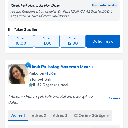
Klinik Psikolog Eda Nur Biçer
Haritada Göster
Avrupa Residence, Yamanevler, Dr. Fazıl Küçük Cd. A2 Blok No:10 D:6.
Kat, Daire 24, 34764 Ümraniye/İstanbul
En Yakın Saatler
Yarın
Yarın
Yarın
Daha Fazla
10:00
11:00
12:00
Klinik Psikolog Yasemin Mısırlı
Psikoloji
+
1
diğer
İstanbul
, Şişli
5
(
59
Değerlendirme)
Yasemin hanım çok tatlı biri. Kafam o karışık ve
Devamı
daha...
Adres
1
Adres
2
Adres
3
Online Görüşme