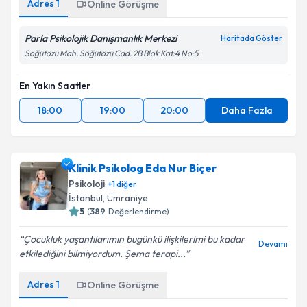
Adres
1
Online Görüşme
Parla Psikolojik Danışmanlık Merkezi
Haritada Göster
Söğütözü Mah. Söğütözü Cad. 2B Blok Kat:4 No:5
En Yakın Saatler
18:00
19:00
20:00
Daha Fazla
Klinik Psikolog Eda Nur Biçer
Psikoloji
+
1
diğer
İstanbul
, Ümraniye
5
(
389
Değerlendirme)
Çocukluk yaşantılarımın bugünkü ilişkilerimi bu kadar
Devamı
etkilediğini bilmiyordum. Şema terapi...
Adres
1
Online Görüşme