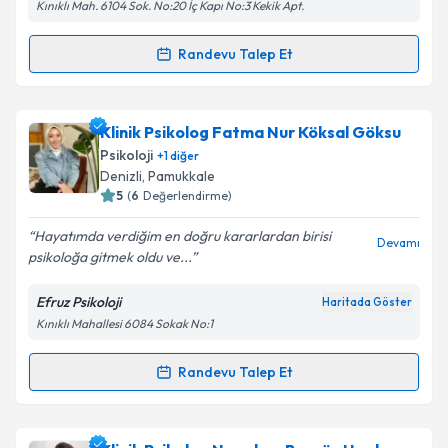
Kınıklı Mah. 6104 Sok. No:20 İç Kapı No:3 Kekik Apt.
Randevu Talep Et
Randevu Takvimi Talebi
Psk. Fatmanur Çal
için randevu takvimi talebi
Klinik Psikolog Fatma Nur Köksal Göksu
oluşturun. Size bu uzmandan randevu almanız için bir
Psikoloji
+
1
diğer
takvim hazırlandığında e-posta ile bilgilendireceğiz.
Denizli
, Pamukkale
5
(
6
Değerlendirme)
E-posta Adresiniz
Hayatımda verdiğim en doğru kararlardan birisi
Devamı
psikoloğa gitmek oldu ve...
Efruz Psikoloji
Haritada Göster
Kişisel verilerimin işlenmesine ilişkin
Aydınlatma
Kınıklı Mahallesi 6084 Sokak No:1
Metni
'ni okudum ve kişisel verilerimin belirtilen
kapsamda işlenmesini kabul ediyorum.
Randevu Talep Et
Randevu Takvimi Talebi
Takvim Talebini Gönder